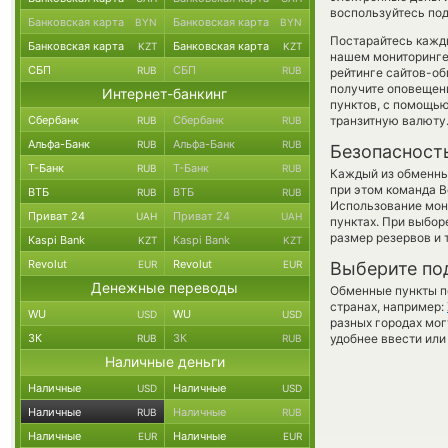
воспользуйтесь под
Банковская карта
Банковская карта
BYN
BYN
Постарайтесь кажд
Банковская карта
Банковская карта
KZT
KZT
нашем мониторинге
СБП
СБП
RUB
RUB
рейтинге сайтов-об
получите оповещени
Интернет-банкинг
пунктов, с помощь
Сбербанк
Сбербанк
транзитную валюту
RUB
RUB
Альфа-Банк
Альфа-Банк
RUB
RUB
Безопасност
Т-Банк
Т-Банк
RUB
RUB
Каждый из обменны
при этом команда 
ВТБ
ВТБ
RUB
RUB
Использование мон
Приват 24
Приват 24
UAH
UAH
пунктах. При выбор
размер резервов и 
Kaspi Bank
Kaspi Bank
KZT
KZT
Revolut
Revolut
EUR
EUR
Выберите по
Денежные переводы
Обменные пункты по
странах, например:
WU
WU
USD
USD
разных городах мог
ЗК
ЗК
удобнее ввести или
RUB
RUB
Наличные деньги
Наличные
Наличные
USD
USD
Наличные
Наличные
RUB
RUB
Наличные
Наличные
EUR
EUR