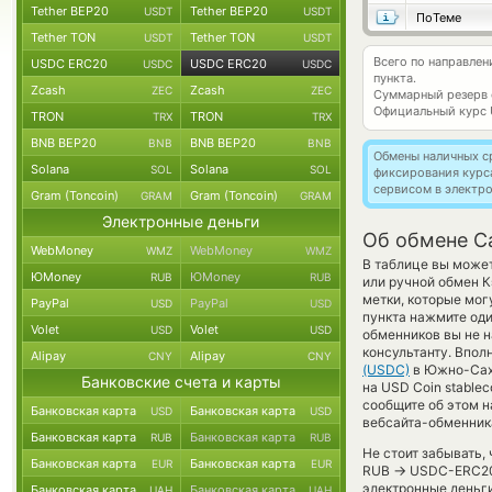
Tether BEP20
Tether BEP20
USDT
USDT
ПоТеме
Tether TON
Tether TON
USDT
USDT
Всего по направле
USDC ERC20
USDC ERC20
USDC
USDC
пункта.
Zcash
Zcash
ZEC
ZEC
Суммарный резерв
Официальный курс
TRON
TRON
TRX
TRX
BNB BEP20
BNB BEP20
BNB
BNB
Обмены наличных с
Solana
Solana
SOL
SOL
фиксирования курс
сервисом в электр
Gram (Toncoin)
Gram (Toncoin)
GRAM
GRAM
Электронные деньги
Об обмене C
WebMoney
WebMoney
WMZ
WMZ
В таблице вы может
ЮMoney
ЮMoney
RUB
RUB
или ручной обмен 
метки, которые мог
PayPal
PayPal
USD
USD
пункта нажмите оди
Volet
Volet
USD
USD
обменников вы не н
консультанту. Впол
Alipay
Alipay
CNY
CNY
(USDC)
в Южно-Саха
Банковские счета и карты
на USD Coin stablec
сообщите об этом 
Банковская карта
Банковская карта
USD
USD
вебсайта-обменника
Банковская карта
Банковская карта
RUB
RUB
Не стоит забывать,
Банковская карта
Банковская карта
EUR
EUR
→
RUB
USDC-ERC20 
электронные деньги
Банковская карта
Банковская карта
UAH
UAH