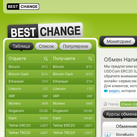
Мониторинг
Таблица
Список
Популярное
Обмен Нали
Мы предлагаем ва
Bitcoin
Bitcoin
BTC
BTC
USDCoin ERC20 (U
Bitcoin Cash
Bitcoin Cash
BCH
BCH
обратите внимани
онлайн-сервисом 
Ethereum
Ethereum
ETH
ETH
Для клиентов, ко
Litecoin
Litecoin
LTC
LTC
видео
, которо
XRP
XRP
XRP
XRP
Monero
Monero
XMR
XMR
Город:
Южно-Са
Dogecoin
Dogecoin
DOGE
DOGE
Курсы обмена
Dash
Dash
DASH
DASH
Tether ERC20
Tether ERC20
USDT
USDT
Обменни
Tether TRC20
Tether TRC20
USDT
USDT
StoreBucks