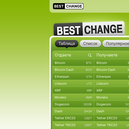
Таблица
Список
Популярно
Bitcoin
Bitcoin
BTC
Bitcoin Cash
Bitcoin Cash
BCH
Ethereum
Ethereum
ETH
Litecoin
Litecoin
LTC
XRP
XRP
XRP
Monero
Monero
XMR
Dogecoin
Dogecoin
DOGE
D
Dash
Dash
DASH
D
Tether ERC20
Tether ERC20
USDT
U
Tether TRC20
Tether TRC20
USDT
U