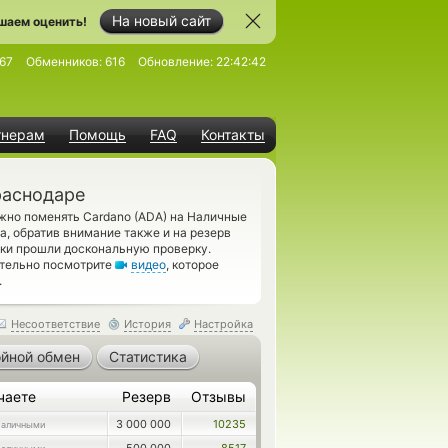
На новый сайт
шаем оценить!
67
Обменников:
616
Обновление:
22:42:42
тнерам
Помощь
FAQ
Контакты
раснодаре
жно поменять Cardano (ADA) на Наличные
, обратив внимание также и на резерв
ки прошли доскональную проверку.
ательно посмотрите
видео
, которое
.
Несоответствие
История
Настройка
йной обмен
Статистика
чаете
Резерв
Отзывы
3 000 000
10235
аличными