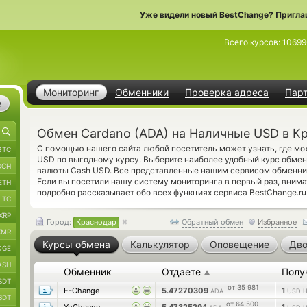
Уже видели новый BestChange? Пригла
Всего курсов:
10699
Мониторинг
Обменники
Проверка адреса
Пар
е
Обмен Cardano (ADA) на Наличные USD в К
С помощью нашего сайта любой посетитель может узнать, где мо
BTC
USD по выгодному курсу. Выберите наиболее удобный курс обмена
BCH
валюты Cash USD. Все представленные нашим сервисом обменни
Если вы посетили нашу систему мониторинга в первый раз, вним
ETH
подробно рассказывает обо всех функциях сервиса BestChange.ru
LTC
XRP
Город:
Краснодар
Обратный обмен
Избранное
XMR
Курсы обмена
Калькулятор
Оповещение
Дво
OGE
ASH
Обменник
Отдаете
Полу
▲
SDT
от 35 981
E-Change
5.47270309
1
ADA
USD Н
SDT
от 64 500