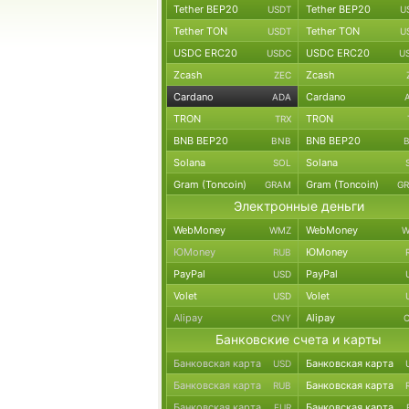
Tether BEP20
Tether BEP20
USDT
U
Tether TON
Tether TON
USDT
U
USDC ERC20
USDC ERC20
USDC
U
Zcash
Zcash
ZEC
Cardano
Cardano
ADA
TRON
TRON
TRX
BNB BEP20
BNB BEP20
BNB
Solana
Solana
SOL
Gram (Toncoin)
Gram (Toncoin)
GRAM
G
Электронные деньги
WebMoney
WebMoney
WMZ
W
ЮMoney
ЮMoney
RUB
PayPal
PayPal
USD
Volet
Volet
USD
Alipay
Alipay
CNY
Банковские счета и карты
Банковская карта
Банковская карта
USD
Банковская карта
Банковская карта
RUB
Банковская карта
Банковская карта
EUR