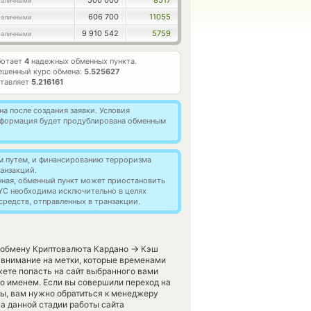
500 000
8517
аличными
606 700
11055
аличными
9 910 542
5759
аличными
ботает
4
надежных обменных пункта.
ешенный курс обмена:
5.525627
ставляет
5.216161
а после создания заявки. Условия
информация будет продублирована обменным
м путем, и финансированию терроризма
анзакций.
нная, обменный пункт может приостановить
YC необходима исключительно в целях
редств, отправленных в транзакции.
→
о обмену Криптовалюта Кардано
Кэш
 внимание на метки, которые временами
ете попасть на сайт выбранного вами
о именем. Если вы совершили переход на
ы, вам нужно обратиться к менеджеру
а данной стадии работы сайта