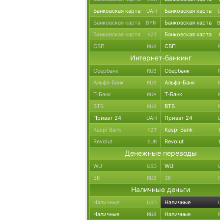
Банковская карта
Банковская карта
UAH
Банковская карта
Банковская карта
BYN
Банковская карта
Банковская карта
KZT
СБП
СБП
RUB
Интернет-банкинг
Сбербанк
Сбербанк
RUB
Альфа-Банк
Альфа-Банк
RUB
Т-Банк
Т-Банк
RUB
ВТБ
ВТБ
RUB
Приват 24
Приват 24
UAH
Kaspi Bank
Kaspi Bank
KZT
Revolut
Revolut
EUR
Денежные переводы
WU
WU
USD
ЗК
ЗК
RUB
Наличные деньги
Наличные
Наличные
USD
Наличные
Наличные
RUB