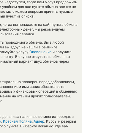
е недоступен, тогда вам могут предложить
 в удобном для вас пункте обмена все же не
ощью мы сможем вовремя принять нужные
й пункт из списка.
 когда вы попадаете на сайт пункта обмена
 электронных денег, мы рекомендуем
ользования сервиса.
сть проводимого обмена. Вы в любой
ли вы вдруг не нашли в рейтинге
пользуйте услугу
Оповещение
и получите
ю почту. В случае отсутствия обменных
имальный вариант двух обменов через
л тщательно проверен перед добавлением,
сполнением ими своих обязательств.
оводимых финансовых операций в обменных
имание на отзывы других пользователей,
е.
 деньги за наличные во многих городах и
и
,
Красная Поляна
,
Адлер
. Курсы и резервы
ого пункта. Выберите локацию, где вам