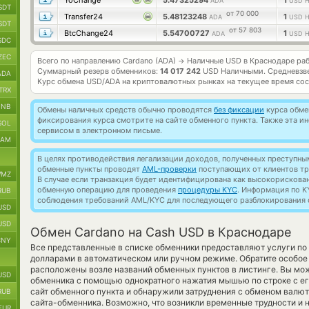
YoChange
5.47325294
1
ADA
USD Н
SDT
от 70 000
Transfer24
5.48123248
1
ADA
USD Н
SDT
от 57 803
BtcChange24
5.54700727
1
ADA
USD Н
SDC
ZEC
Всего по направлению Cardano (ADA)
Наличные USD в Краснодаре ра
→
Суммарный резерв обменников:
14 017 242
USD Наличными.
Средневзв
ADA
Курс обмена
USD/ADA
на криптовалютных рынках на текущее время со
TRX
BNB
Обмены наличных средств обычно проводятся
без фиксации
курса обмен
фиксирования курса смотрите на сайте обменного пункта. Также эта 
SOL
сервисом в электронном письме.
RAM
В целях противодействия легализации доходов, полученных преступны
обменные пункты проводят
AML-проверки
поступающих от клиентов тр
MZ
В случае если транзакция будет идентифицирована как высокорискова
обменную операцию для проведения
процедуры KYC
. Информация по K
RUB
соблюдения требований AML/KYC для последующего разблокирования с
USD
USD
Обмен Cardano на Cash USD в Краснодаре
CNY
Все представленные в списке обменники предоставляют услуги п
долларами в автоматическом или ручном режиме. Обратите особое
расположены возле названий обменных пунктов в листинге. Вы мож
USD
обменника с помощью однократного нажатия мышью по строке с ег
сайт обменного пункта и обнаружили затруднения с обменом валют
RUB
сайта-обменника. Возможно, что возникли временные трудности и н
EUR