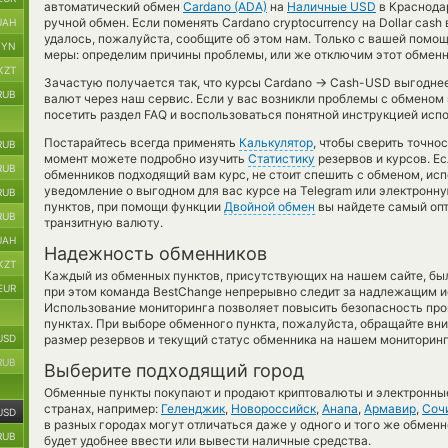
автоматический обмен
Cardano (ADA)
на
Наличные USD
в Краснодар
ручной обмен. Если поменять Cardano cryptocurrency на Dollar cash
UAH
удалось, пожалуйста, сообщите об этом нам. Только с вашей пом
BYN
меры: определим причины проблемы, или же отключим этот обменны
KZT
→
Зачастую получается так, что курсы Cardano
Cash-USD выгоднее,
RUB
валют через наш сервис. Если у вас возникли проблемы с обменом
посетить раздел FAQ и воспользоваться понятной инструкцией исп
Постарайтесь всегда применять
Калькулятор
, чтобы сверить точно
RUB
момент можете подробно изучить
Статистику
резервов и курсов. Ес
RUB
обменников подходящий вам курс, не стоит спешить с обменом, ис
уведомление о выгодном для вас курсе на Telegram или электронну
RUB
пунктов, при помощи функции
Двойной обмен
вы найдете самый опт
RUB
транзитную валюту.
UAH
Надежность обменников
KZT
Каждый из обменных пунктов, присутствующих на нашем сайте, бы
EUR
при этом команда BestChange непрерывно следит за надлежащим и
Использование мониторинга позволяет повысить безопасность пр
пунктах. При выборе обменного пункта, пожалуйста, обращайте вн
USD
размер резервов и текущий статус обменника на нашем мониторинг
RUB
Выберите подходящий город
Обменные пункты покупают и продают криптовалюты и электронные
странах, например:
Геленджик
,
Новороссийск
,
Анапа
,
Армавир
,
Соч
USD
в разных городах могут отличаться даже у одного и того же обменн
RUB
будет удобнее ввести или вывести наличные средства.