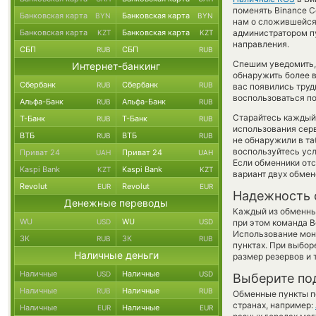
поменять Binance Co
Банковская карта
Банковская карта
BYN
BYN
нам о сложившейся
Банковская карта
Банковская карта
администратором пу
KZT
KZT
направления.
СБП
СБП
RUB
RUB
Спешим уведомить,
Интернет-банкинг
обнаружить более 
Сбербанк
Сбербанк
RUB
RUB
вас появились труд
воспользоваться п
Альфа-Банк
Альфа-Банк
RUB
RUB
Старайтесь каждый
Т-Банк
Т-Банк
RUB
RUB
использования серв
ВТБ
ВТБ
RUB
RUB
не обнаружили в та
воспользуйтесь ус
Приват 24
Приват 24
UAH
UAH
Если обменники отс
Kaspi Bank
Kaspi Bank
KZT
KZT
вариант двух обме
Revolut
Revolut
EUR
EUR
Надежность 
Денежные переводы
Каждый из обменны
WU
WU
USD
USD
при этом команда 
Использование мон
ЗК
ЗК
RUB
RUB
пунктах. При выбор
Наличные деньги
размер резервов и 
Наличные
Наличные
USD
USD
Выберите по
Наличные
Наличные
RUB
RUB
Обменные пункты по
странах, например:
Наличные
Наличные
EUR
EUR