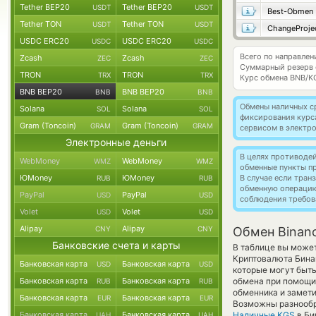
Tether BEP20
Tether BEP20
USDT
USDT
Best-Obmen
Tether TON
Tether TON
USDT
USDT
ChangeProje
USDC ERC20
USDC ERC20
USDC
USDC
Всего по направле
Zcash
Zcash
ZEC
ZEC
Суммарный резерв
TRON
TRON
TRX
TRX
Курс обмена
BNB/K
BNB BEP20
BNB BEP20
BNB
BNB
Обмены наличных с
Solana
Solana
SOL
SOL
фиксирования курс
Gram (Toncoin)
Gram (Toncoin)
GRAM
GRAM
сервисом в электр
Электронные деньги
В целях противоде
WebMoney
WebMoney
WMZ
WMZ
обменные пункты п
ЮMoney
ЮMoney
В случае если тра
RUB
RUB
обменную операци
PayPal
PayPal
USD
USD
соблюдения требов
Volet
Volet
USD
USD
Alipay
Alipay
CNY
CNY
Обмен Binanc
Банковские счета и карты
В таблице вы может
Криптовалюта Бина
Банковская карта
Банковская карта
USD
USD
которые могут быть
Банковская карта
Банковская карта
обмена при помощи 
RUB
RUB
обменника и замети
Банковская карта
Банковская карта
EUR
EUR
Возможны разнообр
Банковская карта
Банковская карта
Наличные KGS
в Би
UAH
UAH