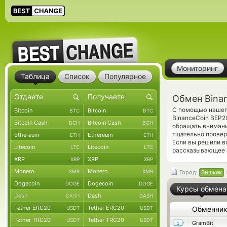
Мониторинг
Таблица
Список
Популярное
Обмен Bina
С помощью нашего
Bitcoin
Bitcoin
BTC
BTC
BinanceCoin BEP2
Bitcoin Cash
Bitcoin Cash
BCH
BCH
обращать внимани
тщательно прове
Ethereum
Ethereum
ETH
ETH
Если вы решили в
Litecoin
Litecoin
LTC
LTC
рассказывающее о
XRP
XRP
XRP
XRP
Monero
Monero
XMR
XMR
Город:
Бишкек
Dogecoin
Dogecoin
DOGE
DOGE
Курсы обмена
Dash
Dash
DASH
DASH
Tether ERC20
Tether ERC20
USDT
USDT
Обменни
Tether TRC20
Tether TRC20
USDT
USDT
GramBit