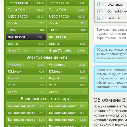
Tether BEP20
Tether BEP20
USDT
USDT
UAchanger
Tether TON
Tether TON
USDT
USDT
ObmenMone
USDC ERC20
USDC ERC20
USDC
USDC
First-BTC
Zcash
Zcash
ZEC
ZEC
Всего по направле
TRON
TRON
TRX
TRX
Суммарный резерв
BNB BEP20
BNB BEP20
BNB
BNB
Курс обмена
BNB/B
Solana
Solana
SOL
SOL
Обмены наличных с
Gram (Toncoin)
Gram (Toncoin)
GRAM
GRAM
фиксирования курс
Электронные деньги
сервисом в электр
WebMoney
WebMoney
WMZ
WMZ
В целях противоде
ЮMoney
ЮMoney
RUB
RUB
обменные пункты п
PayPal
PayPal
В случае если тра
USD
USD
обменную операци
Volet
Volet
USD
USD
соблюдения требов
Alipay
Alipay
CNY
CNY
Банковские счета и карты
Об обмене Bi
Банковская карта
Банковская карта
Все указанные в т
USD
USD
→
Кэш в бразильско
Банковская карта
Банковская карта
RUB
RUB
которые иногда уст
Банковская карта
Банковская карта
кликните один раз 
EUR
EUR
обнаружили возможн
Банковская карта
Банковская карта
UAH
UAH