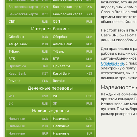
возможно, что на 
Банковская карта
Банковская карта
недоступны и вам п
BYN
BYN
Cash in Brazilian r
Банковская карта
Банковская карта
KZT
KZT
примем соответств
СБП
СБП
обменного сайта из
RUB
RUB
Интернет-банкинг
Не стоит забывать,
Cash-BRL бывают вы
Сбербанк
Сбербанк
RUB
RUB
данным способом и 
Альфа-Банк
Альфа-Банк
RUB
RUB
Для правильного ра
Т-Банк
Т-Банк
RUB
RUB
работы с нашим сер
сайтов-обменников
ВТБ
ВТБ
RUB
RUB
Оповещение
, с по
Приват 24
Приват 24
UAH
UAH
электронную почту 
отсутствуют, вы, в
Kaspi Bank
Kaspi Bank
KZT
KZT
помощью транзитно
Revolut
Revolut
EUR
EUR
Надежность 
Денежные переводы
Каждый из обменны
WU
WU
USD
USD
при этом команда 
ЗК
ЗК
RUB
RUB
Использование мон
пунктах. При выбор
Наличные деньги
размер резервов и 
Наличные
Наличные
USD
USD
Наличные
Наличные
RUB
RUB
Наличные
Наличные
EUR
EUR