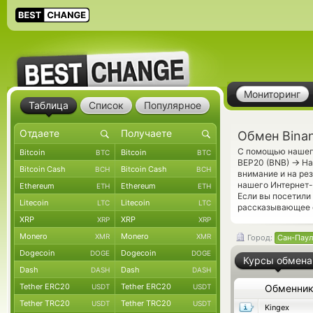
Мониторинг
Таблица
Список
Популярное
Обмен Bina
С помощью нашего
Bitcoin
Bitcoin
BTC
BTC
→
BEP20 (BNB)
На
Bitcoin Cash
Bitcoin Cash
BCH
BCH
внимание и на ре
нашего Интернет-
Ethereum
Ethereum
ETH
ETH
Если вы посетили
Litecoin
Litecoin
LTC
LTC
рассказывающее о
XRP
XRP
XRP
XRP
Monero
Monero
XMR
XMR
Город:
Сан-Паул
Dogecoin
Dogecoin
DOGE
DOGE
Курсы обмена
Dash
Dash
DASH
DASH
Tether ERC20
Tether ERC20
USDT
USDT
Обменни
Tether TRC20
Tether TRC20
USDT
USDT
Kingex