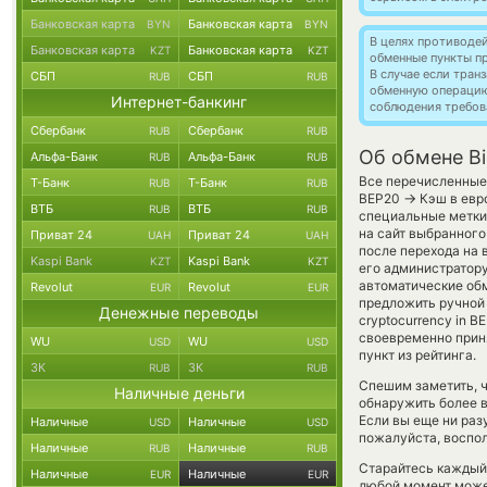
Банковская карта
Банковская карта
BYN
BYN
В целях противоде
Банковская карта
Банковская карта
KZT
KZT
обменные пункты п
В случае если тра
СБП
СБП
RUB
RUB
обменную операци
Интернет-банкинг
соблюдения требов
Сбербанк
Сбербанк
RUB
RUB
Об обмене Bi
Альфа-Банк
Альфа-Банк
RUB
RUB
Все перечисленные
Т-Банк
Т-Банк
RUB
RUB
→
BEP20
Кэш в евр
ВТБ
ВТБ
RUB
RUB
специальные метки,
на сайт выбранного
Приват 24
Приват 24
UAH
UAH
после перехода на 
Kaspi Bank
Kaspi Bank
KZT
KZT
его администратору
автоматические о
Revolut
Revolut
EUR
EUR
предложить ручной 
Денежные переводы
cryptocurrency in 
своевременно прин
WU
WU
USD
USD
пункт из рейтинга.
ЗК
ЗК
RUB
RUB
Спешим заметить, 
Наличные деньги
обнаружить более 
Если вы еще ни раз
Наличные
Наличные
USD
USD
пожалуйста, воспол
Наличные
Наличные
RUB
RUB
Старайтесь каждый
Наличные
Наличные
EUR
EUR
любой момент може