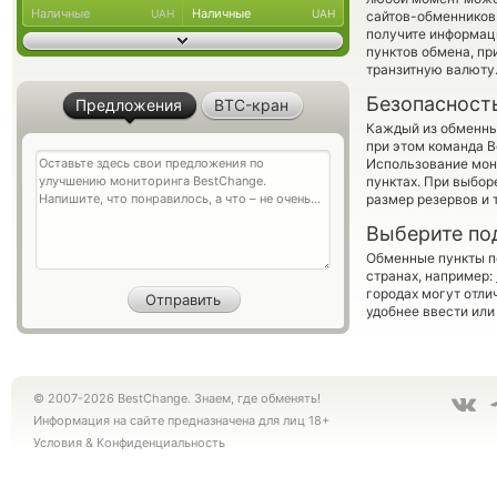
Наличные
Наличные
UAH
UAH
сайтов-обменников 
получите информаци
пунктов обмена, п
транзитную валюту
Безопасност
Предложения
BTC-кран
Каждый из обменны
при этом команда 
Использование мон
пунктах. При выбор
размер резервов и 
Выберите по
Обменные пункты по
странах, например:
городах могут отли
удобнее ввести или
© 2007-2026 BestChange. Знаем, где обменять!
Информация на сайте предназначена для лиц 18+
Условия
&
Конфиденциальность