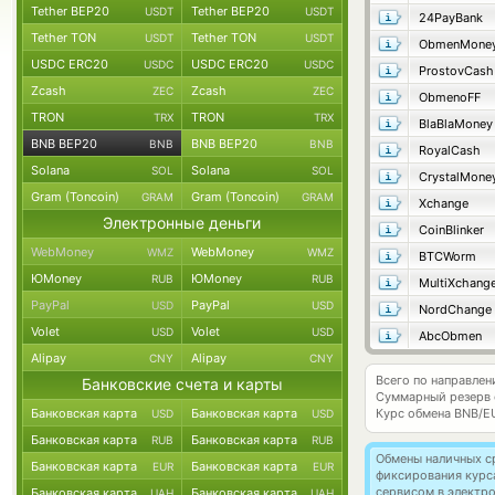
Tether BEP20
Tether BEP20
USDT
USDT
24PayBank
Tether TON
Tether TON
USDT
USDT
ObmenMone
USDC ERC20
USDC ERC20
USDC
USDC
ProstovCash
Zcash
Zcash
ZEC
ZEC
ObmenoFF
TRON
TRON
TRX
TRX
BlaBlaMoney
BNB BEP20
BNB BEP20
BNB
BNB
RoyalCash
Solana
Solana
SOL
SOL
CrystalMone
Gram (Toncoin)
Gram (Toncoin)
GRAM
GRAM
Xchange
Электронные деньги
CoinBlinker
WebMoney
WebMoney
WMZ
WMZ
BTCWorm
ЮMoney
ЮMoney
RUB
RUB
MultiXchang
PayPal
PayPal
USD
USD
NordChange
Volet
Volet
USD
USD
AbcObmen
Alipay
Alipay
CNY
CNY
Всего по направле
Банковские счета и карты
Суммарный резерв
Банковская карта
Банковская карта
Курс обмена
BNB/E
USD
USD
Банковская карта
Банковская карта
RUB
RUB
Обмены наличных с
Банковская карта
Банковская карта
EUR
EUR
фиксирования курс
сервисом в электр
Банковская карта
Банковская карта
UAH
UAH