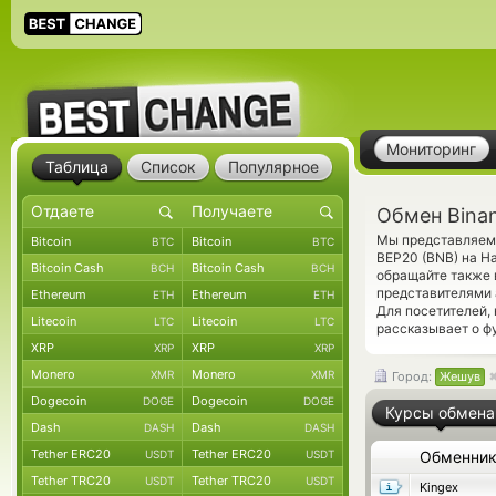
Мониторинг
Таблица
Список
Популярное
Обмен Bina
Мы представляем 
Bitcoin
Bitcoin
BTC
BTC
BEP20 (BNB) на Н
Bitcoin Cash
Bitcoin Cash
BCH
BCH
обращайте также 
представителями 
Ethereum
Ethereum
ETH
ETH
Для посетителей,
Litecoin
Litecoin
LTC
LTC
рассказывает о ф
XRP
XRP
XRP
XRP
Monero
Monero
XMR
XMR
Город:
Жешув
Dogecoin
Dogecoin
DOGE
DOGE
Курсы обмена
Dash
Dash
DASH
DASH
Tether ERC20
Tether ERC20
USDT
USDT
Обменни
Tether TRC20
Tether TRC20
USDT
USDT
Kingex