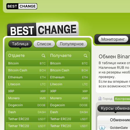
Мониторинг
Таблица
Список
Популярное
Обмен Bina
В таблице ниже о
Bitcoin
Bitcoin
BTC
BTC
Наличные RUB по 
Bitcoin Cash
Bitcoin Cash
BCH
BCH
и на резервы нео
проверку.
Ethereum
Ethereum
ETH
ETH
Если вы впервые 
Litecoin
Litecoin
LTC
LTC
всех возможностя
XRP
XRP
XRP
XRP
Monero
Monero
XMR
XMR
Город:
Костром
Dogecoin
Dogecoin
DOGE
DOGE
Курсы обмена
Dash
Dash
DASH
DASH
Tether ERC20
Tether ERC20
USDT
USDT
Обменни
Tether TRC20
Tether TRC20
USDT
USDT
GoldenGate