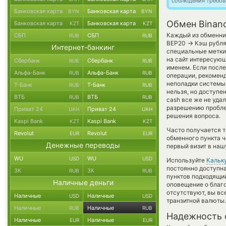
соблюдения требов
Банковская карта
Банковская карта
BYN
BYN
Обмен Binanc
Банковская карта
Банковская карта
KZT
KZT
Каждый из обменник
СБП
СБП
RUB
RUB
→
BEP20
Кэш рубля
Интернет-банкинг
специальные метки,
на сайт интересующ
Сбербанк
Сбербанк
RUB
RUB
именем. Если после
Альфа-Банк
Альфа-Банк
RUB
RUB
операции, рекоменд
неполадки системы
Т-Банк
Т-Банк
RUB
RUB
нельзя, но доступе
ВТБ
ВТБ
RUB
RUB
cash все же не уда
разрешению проблем
Приват 24
Приват 24
UAH
UAH
решения вопроса.
Kaspi Bank
Kaspi Bank
KZT
KZT
Часто получается 
Revolut
Revolut
EUR
EUR
обменного пункта ч
Денежные переводы
первый визит в наш
WU
WU
USD
USD
Используйте
Кальк
постоянно доступн
ЗК
ЗК
RUB
RUB
пунктов подходящий
Наличные деньги
оповещение о благо
отсутствуют, вы в
Наличные
Наличные
USD
USD
транзитной валюты.
Наличные
Наличные
RUB
RUB
Надежность 
Наличные
Наличные
EUR
EUR