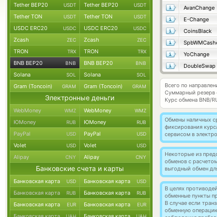
Tether BEP20
Tether BEP20
USDT
USDT
AvanChange
Tether TON
Tether TON
USDT
USDT
E-Change
USDC ERC20
USDC ERC20
USDC
USDC
CoinsBlack
Zcash
Zcash
ZEC
ZEC
SpbWMCash
TRON
TRON
TRX
TRX
YoChange
BNB BEP20
BNB BEP20
BNB
BNB
DoubleSwap
Solana
Solana
SOL
SOL
Всего по направле
Gram (Toncoin)
Gram (Toncoin)
GRAM
GRAM
Суммарный резерв
Электронные деньги
Курс обмена
BNB/R
WebMoney
WebMoney
WMZ
WMZ
Обмены наличных с
ЮMoney
ЮMoney
RUB
RUB
фиксирования курс
PayPal
PayPal
USD
USD
сервисом в электр
Volet
Volet
USD
USD
Некоторые из пред
Alipay
Alipay
CNY
CNY
обменов с расчето
Банковские счета и карты
выгодный обмен дл
Банковская карта
Банковская карта
USD
USD
В целях противоде
Банковская карта
Банковская карта
RUB
RUB
обменные пункты п
В случае если тра
Банковская карта
Банковская карта
EUR
EUR
обменную операци
Банковская карта
Банковская карта
UAH
UAH