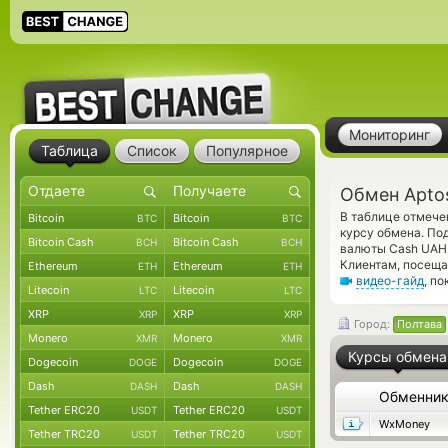
Мониторинг
Таблица
Список
Популярное
Обмен Apto
В таблице отмече
Bitcoin
Bitcoin
BTC
BTC
курсу обмена. По
Bitcoin Cash
Bitcoin Cash
BCH
BCH
валюты Cash UAH.
Клиентам, посеща
Ethereum
Ethereum
ETH
ETH
видео-гайд
, п
Litecoin
Litecoin
LTC
LTC
XRP
XRP
XRP
XRP
Город:
Полтава
Monero
Monero
XMR
XMR
Курсы обмена
Dogecoin
Dogecoin
DOGE
DOGE
Dash
Dash
DASH
DASH
Обменни
Tether ERC20
Tether ERC20
USDT
USDT
WxMoney
Tether TRC20
Tether TRC20
USDT
USDT