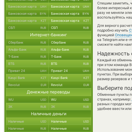
Спешим заметить, 
Банковская карта
Банковская карта
UAH
UAH
более интересный к
разу не меняли эле
Банковская карта
Банковская карта
BYN
BYN
воспользуйтесь наш
Банковская карта
Банковская карта
KZT
KZT
Для верного расчет
СБП
СБП
RUB
RUB
подробно изучить
С
Интернет-банкинг
функцией
Оповеще
на Telegram или e-
Сбербанк
Сбербанк
RUB
RUB
сможете найти наил
Альфа-Банк
Альфа-Банк
RUB
RUB
Надежность 
Т-Банк
Т-Банк
RUB
RUB
Каждый из обменны
ВТБ
ВТБ
RUB
RUB
при этом команда 
Использование мон
Приват 24
Приват 24
UAH
UAH
пунктах. При выбор
Kaspi Bank
Kaspi Bank
KZT
KZT
размер резервов и 
Revolut
Revolut
EUR
EUR
Выберите по
Денежные переводы
Обменные пункты по
странах, например:
WU
WU
USD
USD
разных городах мог
ЗК
ЗК
RUB
RUB
удобнее ввести или
Наличные деньги
Наличные
Наличные
USD
USD
Наличные
Наличные
RUB
RUB