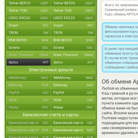
Tether BEP20
Tether BEP20
USDT
USDT
Всего по направлен
Суммарный резерв
Tether TON
Tether TON
USDT
USDT
Курс обмена
APT/U
USDC ERC20
USDC ERC20
USDC
USDC
Zcash
Zcash
ZEC
ZEC
Обмены наличных с
фиксирования курс
TRON
TRON
TRX
TRX
сервисом в электр
BNB BEP20
BNB BEP20
BNB
BNB
Solana
Solana
SOL
SOL
В целях противоде
обменные пункты п
Gram (Toncoin)
Gram (Toncoin)
GRAM
GRAM
В случае если тра
Aptos
Aptos
APT
APT
обменную операци
соблюдения требов
Электронные деньги
WebMoney
WebMoney
WMZ
WMZ
Об обмене Ap
ЮMoney
ЮMoney
RUB
RUB
Любой из обменных 
PayPal
PayPal
USD
USD
Кэш гривной в руч
метки, которые мог
Volet
Volet
USD
USD
пункта кликните од
Alipay
Alipay
CNY
CNY
обмена вами не бы
сайта. Вполне може
Банковские счета и карты
Полтаве недоступен
Банковская карта
Банковская карта
подходящем для вас
USD
USD
нам своевременно 
Банковская карта
Банковская карта
RUB
RUB
временно удалить е
Банковская карта
Банковская карта
EUR
EUR