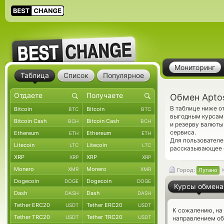
Мониторинг
Таблица
Список
Популярное
Обмен Aptos
В таблице ниже о
Bitcoin
Bitcoin
BTC
BTC
выгодным курсам 
Bitcoin Cash
Bitcoin Cash
BCH
BCH
и резерву валюты
сервиса.
Ethereum
Ethereum
ETH
ETH
Для пользователе
Litecoin
Litecoin
LTC
LTC
рассказывающее о
XRP
XRP
XRP
XRP
Monero
Monero
XMR
XMR
Город:
Лугано
Dogecoin
Dogecoin
DOGE
DOGE
Курсы обмена
Dash
Dash
DASH
DASH
Tether ERC20
Tether ERC20
USDT
USDT
К сожалению, на
Tether TRC20
Tether TRC20
USDT
USDT
направлением об