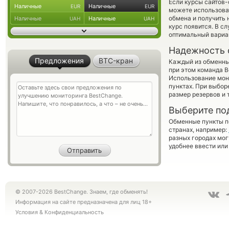
Если курсы сайтов
Наличные
Наличные
EUR
EUR
можете использов
обмена и получить 
Наличные
Наличные
UAH
UAH
курс появится. В с
оптимальный вариан
Надежность 
Предложения
BTC-кран
Каждый из обменны
при этом команда 
Использование мон
пунктах. При выбор
размер резервов и 
Выберите по
Обменные пункты по
странах, например:
разных городах мог
удобнее ввести или
© 2007-2026 BestChange. Знаем, где обменять!
Информация на сайте предназначена для лиц 18+
Условия
&
Конфиденциальность