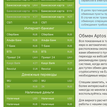
сервисом в электр
Банковская карта
Банковская карта
UAH
UAH
В целях противоде
Банковская карта
Банковская карта
BYN
BYN
обменные пункты п
Банковская карта
Банковская карта
KZT
KZT
В случае если тра
обменную операци
СБП
СБП
RUB
RUB
соблюдения требов
Интернет-банкинг
Сбербанк
Сбербанк
RUB
RUB
Обмен Aptos 
Альфа-Банк
Альфа-Банк
RUB
RUB
Все показанные в т
евро в автоматичес
Т-Банк
Т-Банк
RUB
RUB
расположены около 
ВТБ
ВТБ
RUB
RUB
вами обменного пун
перехода на вебсай
Приват 24
Приват 24
UAH
UAH
рекомендуем сразу 
Kaspi Bank
Kaspi Bank
KZT
KZT
системе, когда ав
доступен обмен ден
Revolut
Revolut
EUR
EUR
cryptocurrency на 
Денежные переводы
необходимые меры:
WU
WU
USD
USD
Спешим заметить, ч
более интересный к
ЗК
ЗК
RUB
RUB
никогда не меняли 
Наличные деньги
воспользуйтесь наш
Наличные
Наличные
USD
USD
Для верного расчет
работы с нашим сер
Наличные
Наличные
RUB
RUB