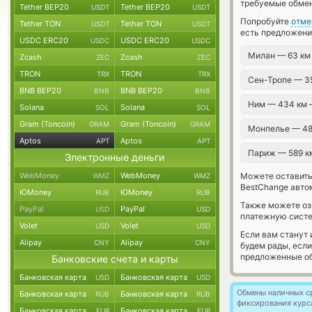
требуемые обмен
Tether BEP20
Tether BEP20
USDT
USDT
Попробуйте
отме
Tether TON
Tether TON
USDT
USDT
есть предложения
USDC ERC20
USDC ERC20
USDC
USDC
Милан — 63 к
Zcash
Zcash
ZEC
ZEC
TRON
TRON
TRX
TRX
Сен-Тропе — 3
BNB BEP20
BNB BEP20
BNB
BNB
Ним — 434 км
Solana
Solana
SOL
SOL
Gram (Toncoin)
Gram (Toncoin)
GRAM
GRAM
Монпелье — 4
Aptos
Aptos
APT
APT
Париж — 589 
Электронные деньги
WebMoney
WebMoney
Можете оставит
WMZ
WMZ
BestChange авто
ЮMoney
ЮMoney
RUB
RUB
Также можете о
PayPal
PayPal
USD
USD
платежную систе
Volet
Volet
USD
USD
Если вам станут
Alipay
Alipay
CNY
CNY
будем рады, есл
предложенные об
Банковские счета и карты
Банковская карта
Банковская карта
USD
USD
Обмены наличных с
Банковская карта
Банковская карта
RUB
RUB
фиксирования курс
Банковская карта
Банковская карта
EUR
EUR