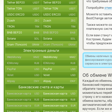
что требуемые о
Tether BEP20
Tether BEP20
USDT
USDT
Попробуйте
отме
Tether TON
Tether TON
USDT
USDT
Можете оставит
USDC ERC20
USDC ERC20
USDC
USDC
BestChange авто
Zcash
Zcash
ZEC
ZEC
Также можете о
TRON
TRON
TRX
TRX
платежную систе
BNB BEP20
BNB BEP20
BNB
BNB
Если вам станут
Solana
Solana
SOL
SOL
Костроме, будем
чтобы предложен
Gram (Toncoin)
Gram (Toncoin)
GRAM
GRAM
Электронные деньги
Обмены наличных с
WebMoney
WebMoney
WMZ
WMZ
фиксирования курс
ЮMoney
ЮMoney
RUB
RUB
сервисом в электр
PayPal
PayPal
USD
USD
Об обмене Wi
Volet
Volet
USD
USD
Каждый из обменных
Alipay
Alipay
CNY
CNY
банковский перево
Банковские счета и карты
обратите также вни
моментально перейт
Банковская карта
Банковская карта
USD
USD
строку с его назва
Банковская карта
Банковская карта
RUB
RUB
обмена валюты, обр
автоматический о
Банковская карта
Банковская карта
EUR
EUR
вручную. Если же из
Банковская карта
Банковская карта
UAH
UAH