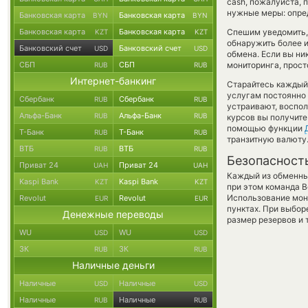
cash, пожалуйста, 
нужные меры: опред
Банковская карта
Банковская карта
BYN
BYN
Банковская карта
Банковская карта
Спешим уведомить,
KZT
KZT
обнаружить более 
Банковский счет
Банковский счет
USD
USD
обмена. Если вы ни
СБП
СБП
мониторинга, прост
RUB
RUB
Интернет-банкинг
Старайтесь каждый
услугам постоянно
Сбербанк
Сбербанк
RUB
RUB
устраивают, воспо
Альфа-Банк
Альфа-Банк
RUB
RUB
курсов вы получите
помощью функции
Т-Банк
Т-Банк
RUB
RUB
транзитную валюту
ВТБ
ВТБ
RUB
RUB
Безопасност
Приват 24
Приват 24
UAH
UAH
Каждый из обменны
Kaspi Bank
Kaspi Bank
KZT
KZT
при этом команда 
Использование мон
Revolut
Revolut
EUR
EUR
пунктах. При выбор
Денежные переводы
размер резервов и 
WU
WU
USD
USD
ЗК
ЗК
RUB
RUB
Наличные деньги
Наличные
Наличные
USD
USD
Наличные
Наличные
RUB
RUB