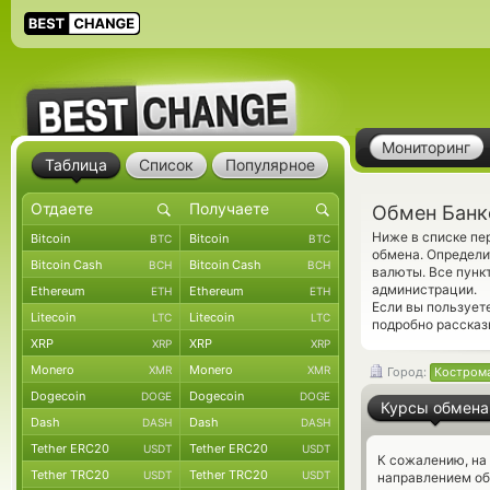
Мониторинг
Таблица
Список
Популярное
Обмен Банк
Ниже в списке пе
Bitcoin
Bitcoin
BTC
BTC
обмена. Определи
Bitcoin Cash
Bitcoin Cash
BCH
BCH
валюты. Все пунк
администрации.
Ethereum
Ethereum
ETH
ETH
Если вы пользует
Litecoin
Litecoin
LTC
LTC
подробно рассказ
XRP
XRP
XRP
XRP
Monero
Monero
XMR
XMR
Город:
Костром
Dogecoin
Dogecoin
DOGE
DOGE
Курсы обмена
Dash
Dash
DASH
DASH
Tether ERC20
Tether ERC20
USDT
USDT
К сожалению, на
Tether TRC20
Tether TRC20
USDT
USDT
направлением об