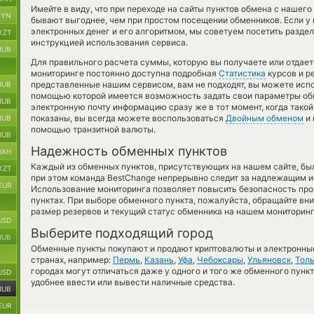
Имейте в виду, что при переходе на сайты пунктов обмена с нашег
BYN
бывают выгоднее, чем при простом посещении обменников. Если у
электронных денег и его алгоритмом, мы советуем посетить разде
KZT
инструкцией использования сервиса.
RUB
Для правильного расчета суммы, которую вы получаете или отдает
мониторинге постоянно доступна подробная
Статистика
курсов и р
представленные нашим сервисом, вам не подходят, вы можете ис
RUB
помощью которой имеется возможность задать свои параметры обм
RUB
электронную почту информацию сразу же в тот момент, когда такой
показаны, вы всегда можете воспользоваться
Двойным обменом
и 
RUB
помощью транзитной валюты.
RUB
Надежность обменных пунктов
UAH
Каждый из обменных пунктов, присутствующих на нашем сайте, бы
KZT
при этом команда BestChange непрерывно следит за надлежащим и
EUR
Использование мониторинга позволяет повысить безопасность пр
пунктах. При выборе обменного пункта, пожалуйста, обращайте вн
размер резервов и текущий статус обменника на нашем мониторинг
USD
Выберите подходящий город
RUB
Обменные пункты покупают и продают криптовалюты и электронные
странах, например:
Пермь
,
Казань
,
Уфа
,
Чебоксары
,
Ульяновск
,
Толь
городах могут отличаться даже у одного и того же обменного пункт
USD
удобнее ввести или вывести наличные средства.
RUB
EUR