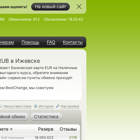
На новый сайт
шаем оценить!
269
Обменников:
613
Обновление:
18:25:42
тнерам
Помощь
FAQ
Контакты
RUB в Ижевске
ивают Банковская карта EUR на Наличные
выгодного курса, обратите внимание
лайн-сервисом пункты обмена проходят
гом BestChange, мы советуем
Несоответствие
История
Настройка
йной обмен
Статистика
аете
Резерв
Отзывы
▼
0
18 063 623
2178
RUB Наличными