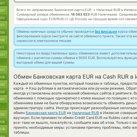
SDT
Всего по направлению Банковская карта EUR
Наличные RUB в Ижевск
→
SDT
Суммарный резерв обменников:
18 063 623
RUB Наличными.
Средневзв
SDC
Официальный курс
EUR/RUB
от ЦБ России на текущее время составляе
ZEC
Обмены наличных средств обычно проводятся
без фиксации
курса обмен
TRX
фиксирования курса смотрите на сайте обменного пункта. Также эта 
BNB
сервисом в электронном письме.
SOL
Некоторые из представленных здесь обменников имеют дополнительные
RAM
обменов с расчетом суммы обмена в 9000 EUR. Воспользуйтесь функц
выгодный обмен для вашей суммы.
MZ
Обмен Банковская карта EUR на Cash RUR в
RUB
Каждый из обменных пунктов, который показан в таблице, предост
USD
→
карта
Кэш рублями в автоматическом или ручном режиме. Обрати
USD
иногда установлены возле названий обменных сайтов в рейтинге. 
обменника с помощью однократного клика мышью по позиции с его 
CNY
обменника вами не была обнаружена возможность обменять деньги
администратору сайта. Иногда происходят разнообразные неполадк
обмен
Банковская карта EUR
на
Наличные RUB
в Ижевске совершит
USD
вручную. Если произвести обмен Credit Card EUR на Rubles cash в
RUB
все-таки не вышло, пожалуйста, сообщите нам об этом. Только с
принять необходимые меры: установим причину проблемы, либо же
EUR
таблицы.
UAH