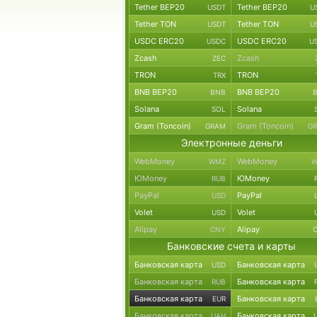
Tether BEP20
Tether BEP20
USDT
U
Tether TON
Tether TON
USDT
U
USDC ERC20
USDC ERC20
USDC
U
Zcash
Zcash
ZEC
TRON
TRON
TRX
BNB BEP20
BNB BEP20
BNB
Solana
Solana
SOL
Gram (Toncoin)
Gram (Toncoin)
GRAM
G
Электронные деньги
WebMoney
WebMoney
WMZ
W
ЮMoney
ЮMoney
RUB
PayPal
PayPal
USD
Volet
Volet
USD
Alipay
Alipay
CNY
Банковские счета и карты
Банковская карта
Банковская карта
USD
Банковская карта
Банковская карта
RUB
Банковская карта
Банковская карта
EUR
Банковская карта
Банковская карта
UAH