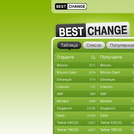
Таблица
Список
Популярно
Bitcoin
Bitcoin
BTC
Bitcoin Cash
Bitcoin Cash
BCH
Ethereum
Ethereum
ETH
Litecoin
Litecoin
LTC
XRP
XRP
XRP
Monero
Monero
XMR
Dogecoin
Dogecoin
DOGE
D
Dash
Dash
DASH
D
Tether ERC20
Tether ERC20
USDT
U
Tether TRC20
Tether TRC20
USDT
U