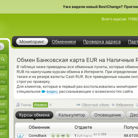
Уже видели новый BestChange? Пригла
Всего курсов:
1169
Мониторинг
Обменники
Проверка адреса
Пар
е
Обмен Банковская карта EUR на Наличные 
В таблице ниже приведены все обменные пункты, которые обмен
BTC
RUB по наилучшим курсам обмена в Интернете. При определении 
BCH
также и на резерв валюты Cash RUR. Все приведенные нашим он
строгую проверку.
ETH
Для клиентов, которые в первый раз воспользовались мониторин
LTC
специальное
видео
, рассказывающее о возможностях сайта.
XRP
XMR
Город:
Ижевск
Обратный обмен
Избранное
OGE
Курсы обмена
Калькулятор
Оповещение
Дво
ASH
SDT
Обменник
Отдаете
Получ
SDT
от 2 359
CoinsBlack
1
88.072
EUR Карта