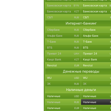
Банковская карта
Банковская карта
BYN
Банковская карта
Банковская карта
KZT
СБП
СБП
RUB
Интернет-банкинг
Сбербанк
Сбербанк
RUB
Альфа-Банк
Альфа-Банк
RUB
Т-Банк
Т-Банк
RUB
ВТБ
ВТБ
RUB
Приват 24
Приват 24
UAH
Kaspi Bank
Kaspi Bank
KZT
Revolut
Revolut
EUR
Денежные переводы
WU
WU
USD
ЗК
ЗК
RUB
Наличные деньги
Наличные
Наличные
USD
Наличные
Наличные
RUB
Наличные
Наличные
EUR