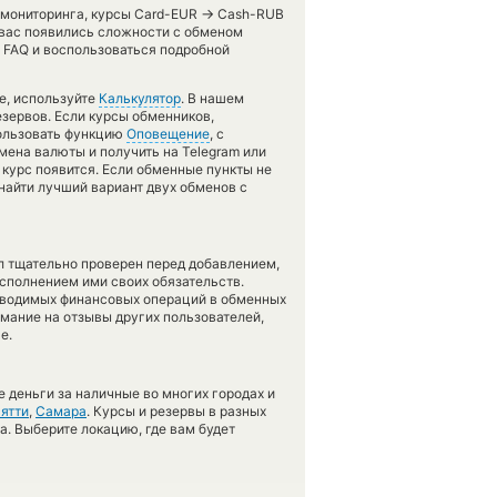
→
о мониторинга, курсы Card-EUR
Cash-RUB
 вас появились сложности с обменом
л FAQ и воспользоваться подробной
е, используйте
Калькулятор
. В нашем
езервов. Если курсы обменников,
пользовать функцию
Оповещение
, с
ена валюты и получить на Telegram или
 курс появится. Если обменные пункты не
найти лучший вариант двух обменов с
л тщательно проверен перед добавлением,
сполнением ими своих обязательств.
оводимых финансовых операций в обменных
имание на отзывы других пользователей,
е.
 деньги за наличные во многих городах и
ятти
,
Самара
. Курсы и резервы в разных
а. Выберите локацию, где вам будет