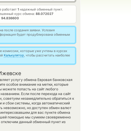
е работает
1
надежный обменный пункт.
ешенный курс обмена:
88.072027
т
94.836600
а после создания заявки. Условия
информация будет продублирована обменным
 комиссии, которые уже учтены в курсах
ией
Калькулятор
, чтобы рассчитать наиболее
 Ижевске
авляет услугу обмена Евровая банковская
те особое внимание на метки, которые
Вы можете попасть на сайт любого
названием. Если после перехода на сайт
, советуем незамедлительно обратиться к
и и сбои системы, когда автоматический
ь невозможно, но доступен обмен валют
 заинтересовавшем для вас пункте обмена
 вашей помощью мы сумеем своевременно
 отключим данный обменный пункт из