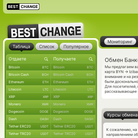
Мониторинг
Таблица
Список
Популярное
Обмен Банко
Мы предлагаем ва
Bitcoin
Bitcoin
BTC
BTC
→
карта BYN
Iziba
Bitcoin Cash
Bitcoin Cash
BCH
BCH
внимание и на ре
были досконально
Ethereum
Ethereum
ETH
ETH
Для посетителей,
Litecoin
Litecoin
LTC
LTC
рассказывающее о
XRP
XRP
XRP
XRP
Monero
Monero
XMR
XMR
Dogecoin
Dogecoin
DOGE
DOGE
Курсы обмена
Dash
Dash
DASH
DASH
Tether ERC20
Tether ERC20
USDT
USDT
К сожалению, на
Tether TRC20
Tether TRC20
USDT
USDT
направлением об