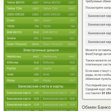
требуемые обмен
Tether BEP20
Tether BEP20
USDT
USDT
Посмотрите напр
Tether TON
Tether TON
USDT
USDT
USDC ERC20
USDC ERC20
USDC
USDC
Банковская ка
Zcash
Zcash
ZEC
ZEC
Банковская ка
TRON
TRON
TRX
TRX
BNB BEP20
BNB BEP20
BNB
BNB
Банковская ка
Solana
Solana
SOL
SOL
Банковская ка
Gram (Toncoin)
Gram (Toncoin)
GRAM
GRAM
Электронные деньги
Можете оставит
BestChange авто
WebMoney
WebMoney
WMZ
WMZ
Также можете о
ЮMoney
ЮMoney
RUB
RUB
платежную систе
PayPal
PayPal
USD
USD
Если вам станут
Volet
Volet
USD
USD
рады, если сооб
обменные пункты
Alipay
Alipay
CNY
CNY
Последний раз ку
Банковские счета и карты
Средний курс об
Банковская карта
Банковская карта
USD
USD
составлял
31 25
Банковская карта
Банковская карта
RUB
RUB
Банковская карта
Банковская карта
EUR
EUR
Обмен Банков
Банковская карта
Банковская карта
UAH
UAH