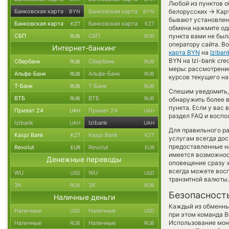
Любой из пунктов о
→
Банковская карта
Банковская карта
белорусских
Карт
BYN
BYN
бывают установлены
Банковская карта
Банковская карта
KZT
KZT
обмена нажмите оди
СБП
СБП
пункта вами не был
RUB
RUB
оператору сайта. В
Интернет-банкинг
карта BYN
на
Iziba
BYN на Izi-bank cr
Сбербанк
Сбербанк
RUB
RUB
меры: рассмотрение
Альфа-Банк
Альфа-Банк
RUB
RUB
курсов текущего на
Т-Банк
Т-Банк
RUB
RUB
Спешим уведомить,
ВТБ
ВТБ
RUB
RUB
обнаружить более 
пункта. Если у вас
Приват 24
Приват 24
UAH
UAH
раздел FAQ и воспо
Izibank
Izibank
UAH
UAH
Для правильного ра
Kaspi Bank
Kaspi Bank
KZT
KZT
услугам всегда до
предоставленные н
Revolut
Revolut
EUR
EUR
имеется возможност
Денежные переводы
оповещение сразу ж
всегда можете вос
WU
WU
USD
USD
транзитной валюты.
ЗК
ЗК
RUB
RUB
Безопасност
Наличные деньги
Каждый из обменны
Наличные
Наличные
USD
USD
при этом команда 
Использование мон
Наличные
Наличные
RUB
RUB