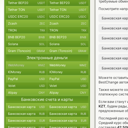
требуемые обмен
Tether BEP20
Tether BEP20
USDT
USDT
Посмотрите напр
Tether TON
Tether TON
USDT
USDT
USDC ERC20
USDC ERC20
USDC
USDC
Банковская ка
Zcash
Zcash
ZEC
ZEC
Банковская ка
TRON
TRON
TRX
TRX
BNB BEP20
BNB BEP20
BNB
BNB
Банковская ка
Solana
Solana
SOL
SOL
Банковская ка
Gram (Toncoin)
Gram (Toncoin)
GRAM
GRAM
Электронные деньги
Банковская ка
WebMoney
WebMoney
WMZ
WMZ
Банковская ка
ЮMoney
ЮMoney
RUB
RUB
Можете оставит
PayPal
PayPal
USD
USD
BestChange авто
Volet
Volet
USD
USD
Также можете о
Alipay
Alipay
CNY
CNY
платежную систе
Банковские счета и карты
Если вам станут
KZT
, будем рады
Банковская карта
Банковская карта
USD
USD
предложенные об
Банковская карта
Банковская карта
RUB
RUB
Последний раз ку
Банковская карта
Банковская карта
EUR
EUR
Средний курс об
составлял
42 50
Банковская карта
Банковская карта
UAH
UAH