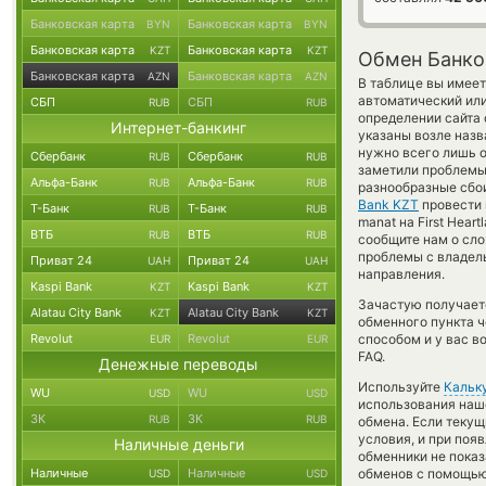
Банковская карта
Банковская карта
BYN
BYN
Банковская карта
Банковская карта
KZT
KZT
Обмен Банков
Банковская карта
Банковская карта
AZN
AZN
В таблице вы имеет
автоматический ил
СБП
СБП
RUB
RUB
определении сайта 
Интернет-банкинг
указаны возле назв
нужно всего лишь о
Сбербанк
Сбербанк
RUB
RUB
заметили проблемы 
Альфа-Банк
Альфа-Банк
RUB
RUB
разнообразные сбои
Bank KZT
провести 
Т-Банк
Т-Банк
RUB
RUB
manat на First Hea
ВТБ
ВТБ
RUB
RUB
сообщите нам о сл
проблемы с владель
Приват 24
Приват 24
UAH
UAH
направления.
Kaspi Bank
Kaspi Bank
KZT
KZT
Зачастую получаетс
Alatau City Bank
Alatau City Bank
KZT
KZT
обменного пункта ч
Revolut
Revolut
способом и у вас в
EUR
EUR
FAQ.
Денежные переводы
Используйте
Кальк
WU
WU
USD
USD
использования наше
ЗК
ЗК
RUB
RUB
обмена. Если текущ
условия, и при поя
Наличные деньги
обменники не показ
Наличные
Наличные
обменов с помощью
USD
USD