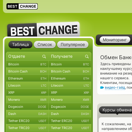
Мониторинг
Таблица
Список
Популярное
Обмен Банко
Здесь приведены 
Bitcoin
Bitcoin
BTC
BTC
наилучшему курсу
Bitcoin Cash
Bitcoin Cash
BCH
BCH
внимание на резе
нашего сервиса.
Ethereum
Ethereum
ETH
ETH
Клиентам, посеща
Litecoin
Litecoin
LTC
LTC
видео-гайд
, п
XRP
XRP
XRP
XRP
Monero
Monero
XMR
XMR
Dogecoin
Dogecoin
DOGE
DOGE
Курсы обмена
Dash
Dash
DASH
DASH
Tether ERC20
Tether ERC20
USDT
USDT
К сожалению, на
Tether TRC20
Tether TRC20
USDT
USDT
направлением об