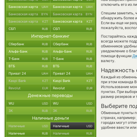
отключить его из л
Банковская карта
Банковская карта
UAH
UAH
Спешим заметить, 
Банковская карта
Банковская карта
BYN
BYN
обнаружить более 
Банковская карта
Банковская карта
KZT
KZT
Если вы еще ни раз
пожалуйста, воспол
СБП
СБП
RUB
RUB
Интернет-банкинг
Постарайтесь кажд
всегда можете под
Сбербанк
Сбербанк
RUB
RUB
обменников удобный
уведомление о благ
Альфа-Банк
Альфа-Банк
RUB
RUB
помощи функции
Дв
Т-Банк
Т-Банк
RUB
RUB
валюту.
ВТБ
ВТБ
RUB
RUB
Надежность 
Приват 24
Приват 24
UAH
UAH
Каждый из обменны
Kaspi Bank
Kaspi Bank
KZT
KZT
при этом команда 
Использование мон
Revolut
Revolut
EUR
EUR
пунктах. При выбор
Денежные переводы
размер резервов и 
WU
WU
USD
USD
Выберите по
ЗК
ЗК
RUB
RUB
Обменные пункты по
Наличные деньги
странах, например:
городах могут отли
Наличные
Наличные
USD
USD
удобнее ввести или
Наличные
Наличные
RUB
RUB