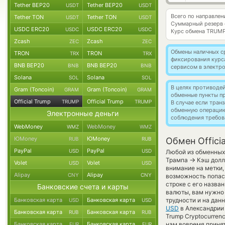
Tether BEP20
Tether BEP20
USDT
USDT
Всего по направлен
Tether TON
Tether TON
USDT
USDT
Суммарный резерв
USDC ERC20
USDC ERC20
USDC
USDC
Курс обмена
TRUMP
Zcash
Zcash
ZEC
ZEC
Обмены наличных с
TRON
TRON
TRX
TRX
фиксирования курс
BNB BEP20
BNB BEP20
BNB
BNB
сервисом в электр
Solana
Solana
SOL
SOL
В целях противоде
Gram (Toncoin)
Gram (Toncoin)
GRAM
GRAM
обменные пункты п
Official Trump
Official Trump
TRUMP
TRUMP
В случае если тра
обменную операци
Электронные деньги
соблюдения требов
WebMoney
WebMoney
WMZ
WMZ
ЮMoney
ЮMoney
RUB
RUB
Обмен Offici
PayPal
PayPal
USD
USD
Любой из обменных 
→
Трампа
Кэш долл
Volet
Volet
USD
USD
внимание на метки,
Alipay
Alipay
CNY
CNY
возможность попас
строке с его назва
Банковские счета и карты
валюты, вам нужно 
Банковская карта
Банковская карта
трудности и на дан
USD
USD
USD
в Александрии 
Банковская карта
Банковская карта
RUB
RUB
Trump Cryptocurrenc
Банковская карта
Банковская карта
нам вовремя приня
EUR
EUR