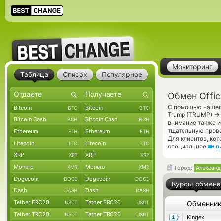
Мониторинг
Таблица
Список
Популярное
Обмен Offic
С помощью нашего
Bitcoin
Bitcoin
BTC
BTC
→
Trump (TRUMP)
Bitcoin Cash
Bitcoin Cash
BCH
BCH
внимание также и
тщательную прове
Ethereum
Ethereum
ETH
ETH
Для клиентов, ко
Litecoin
Litecoin
LTC
LTC
специальное
в
XRP
XRP
XRP
XRP
Monero
Monero
XMR
XMR
Город:
Александ
Dogecoin
Dogecoin
DOGE
DOGE
Курсы обмена
Dash
Dash
DASH
DASH
Tether ERC20
Tether ERC20
USDT
USDT
Обменни
Tether TRC20
Tether TRC20
USDT
USDT
Kingex