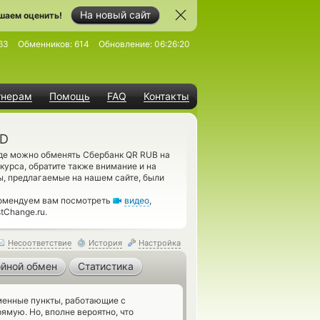
На новый сайт
шаем оценить!
63
Обменников:
614
Обновление:
06:26:20
тнерам
Помощь
FAQ
Контакты
ND
где можно обменять Сбербанк QR RUB на
урса, обратите также внимание и на
ы, предлагаемые на нашем сайте, были
комендуем вам посмотреть
видео
,
tChange.ru.
Несоответствие
История
Настройка
йной обмен
Статистика
енные пункты, работающие с
мую. Но, вполне вероятно, что