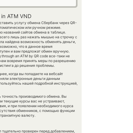
 in ATM VND
оставить услугу обмена Сбербанк через QR-
втоматическом или ручном режиме.
о названий сайтов обмена в таблице.
всего лишь раз нажать мышью на строчку с
ыла найдена возможность обменять деньги,
возможно, что в данное время
тупен и вам предложат обмен вручную.
 through an ATM by QR code все-таки не
т нам вовремя принять меры по разрешению
листинга до решения проблемы.
ее, когда вы попадаете на вебсайт
меняли электронные деньги данным
спользуйтесь нашей подробной инструкцией,
ть точность производимого обмена. Вы
ли текущие курсы вас не устраивают,
вия, и при появлении необходимого курса
отсутствия обменников, с помощью функции
 транзитную валюту.
л тщательно проверен перед добавлением,