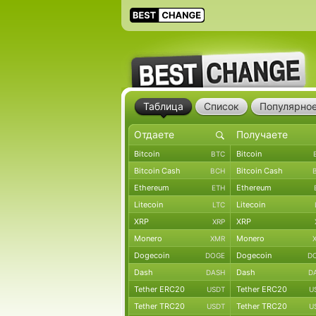
Таблица
Список
Популярно
Bitcoin
Bitcoin
BTC
Bitcoin Cash
Bitcoin Cash
BCH
Ethereum
Ethereum
ETH
Litecoin
Litecoin
LTC
XRP
XRP
XRP
Monero
Monero
XMR
Dogecoin
Dogecoin
DOGE
D
Dash
Dash
DASH
D
Tether ERC20
Tether ERC20
USDT
U
Tether TRC20
Tether TRC20
USDT
U