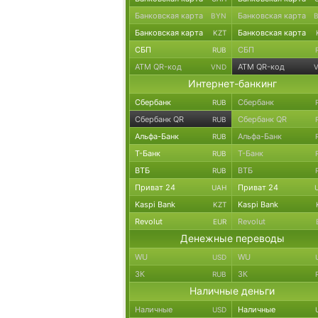
Банковская карта
Банковская карта
BYN
Банковская карта
Банковская карта
KZT
СБП
СБП
RUB
ATM QR-код
ATM QR-код
VND
Интернет-банкинг
Сбербанк
Сбербанк
RUB
Сбербанк QR
Сбербанк QR
RUB
Альфа-Банк
Альфа-Банк
RUB
Т-Банк
Т-Банк
RUB
ВТБ
ВТБ
RUB
Приват 24
Приват 24
UAH
Kaspi Bank
Kaspi Bank
KZT
Revolut
Revolut
EUR
Денежные переводы
WU
WU
USD
ЗК
ЗК
RUB
Наличные деньги
Наличные
Наличные
USD