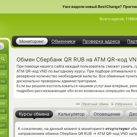
Уже видели новый BestChange? Пригла
Всего курсов:
11860
Мониторинг
Обменники
Проверка адреса
Пар
е
Обмен Сбербанк QR RUB на ATM QR-код V
При помощи нашего сайта каждый пользователь сможет узнать, 
BTC
ATM QR-код VND по выгодному курсу. При подборе оптимального к
BCH
резервное количество необходимой валюты. Все обменные пункт
досконально проверены администраторами.
ETH
Если вы решили воспользоваться нашими услугами впервые, ре
LTC
подробно рассказывающее обо всех возможных операциях на Bes
XRP
XMR
Обратный обмен
Избранное
OGE
Курсы обмена
Калькулятор
Оповещение
Дво
ASH
SDT
К сожалению, на данный момент в мониторинге
отсутствуют
обм
SDT
→
направлением обмена Сбербанк QR RUB
ATM QR-код VND напря