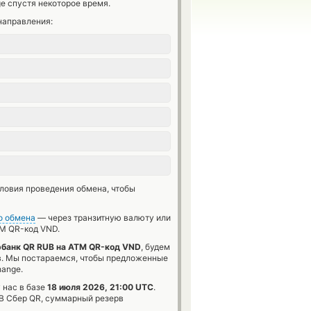
e спустя некоторое время.
направления:
словия проведения обмена, чтобы
о обмена
— через транзитную валюту или
M QR-код VND.
банк QR RUB на ATM QR-код VND
, будем
в. Мы постараемся, чтобы предложенные
hange.
 нас в базе
18 июля 2026, 21:00 UTC
.
 Сбер QR, суммарный резерв