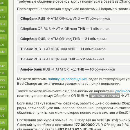
требуемые обменные сервисы могут появиться в базе BestChang
SDT
Посмотрите направления с другими валютами. Например, такие 
SDT
SDC
→
Сбербанк RUB
ATM QR-код VND —
11
обменников
ZEC
→
Сбербанк QR RUB
ATM QR-код
THB
—
1
обменник
TRX
BNB
→
Сбербанк RUB
ATM QR-код
THB
—
21
обменник
SOL
→
Т-Банк
RUB
ATM QR-код VND —
11
обменников
RAM
→
Т-Банк
RUB
ATM QR-код
THB
—
22
обменника
MZ
→
Альфа-Банк
RUB
ATM QR-код
THB
—
16
обменников
RUB
Можете оставить
заявку на оповещение
, задав интересующие у
USD
BestChange автоматически уведомил вас при их появлении.
USD
Также можете ознакомиться с возможными вариантами
двойног
CNY
→
→
платежную систему: Сбербанк QR RUB
AT
Транзитная валюта
Если вам станут известны сервисы, работающие с обменом
Сбер
рады, если сообщите нам, воспользовавшись разделом контакто
USD
обменные пункты как можно скорее появились в листинге BestC
RUB
Последний раз курсы обмена RUB Сбер QR на VND QR-код были у
EUR
Средний курс обмена составлял
177.000000
VND QR-код за
1
RUB
обменников составлял
867 031 292
VND QR-код.
UAH