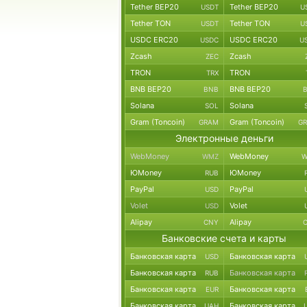
Tether BEP20
Tether BEP20
USDT
U
Tether TON
Tether TON
USDT
U
USDC ERC20
USDC ERC20
USDC
U
Zcash
Zcash
ZEC
TRON
TRON
TRX
BNB BEP20
BNB BEP20
BNB
Solana
Solana
SOL
Gram (Toncoin)
Gram (Toncoin)
GRAM
G
Электронные деньги
WebMoney
WebMoney
WMZ
W
ЮMoney
ЮMoney
RUB
PayPal
PayPal
USD
Volet
Volet
USD
Alipay
Alipay
CNY
Банковские счета и карты
Банковская карта
Банковская карта
USD
Банковская карта
Банковская карта
RUB
Банковская карта
Банковская карта
EUR
Банковская карта
Банковская карта
UAH