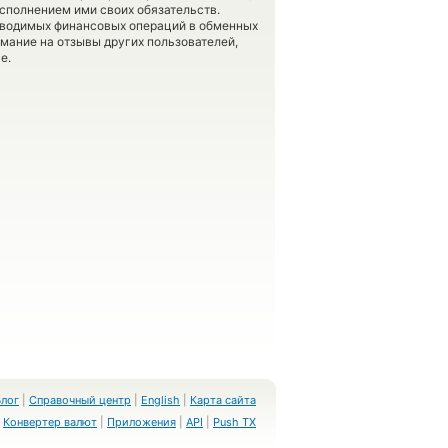
сполнением ими своих обязательств.
оводимых финансовых операций в обменных
имание на отзывы других пользователей,
е.
Блог
|
Справочный центр
|
English
|
Карта сайта
Конвертер валют
|
Приложения
|
API
|
Push TX