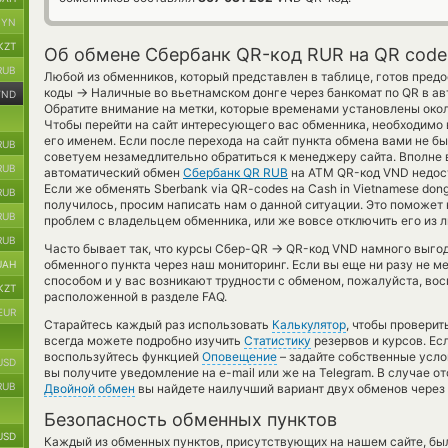
BYN
KZT
Об обмене Сбербанк QR-код RUR на QR code
RUB
Любой из обменников, который представлен в таблице, готов пред
→
коды
Наличные во вьетнамском донге через банкомат по QR в а
VND
Обратите внимание на метки, которые временами установлены окол
Чтобы перейти на сайт интересующего вас обменника, необходимо 
его именем. Если после перехода на сайт пункта обмена вами не б
RUB
советуем незамедлительно обратиться к менеджеру сайта. Вполне 
RUB
автоматический обмен
Сбербанк QR RUB
на ATM QR-код VND недос
Если же обменять Sberbank via QR-codes на Cash in Vietnamese dong
RUB
получилось, просим написать нам о данной ситуации. Это поможе
RUB
проблем с владельцем обменника, или же вовсе отключить его из 
RUB
→
Часто бывает так, что курсы Сбер-QR
QR-код VND намного выгодн
обменного пункта через наш мониторинг. Если вы еще ни разу не 
UAH
способом и у вас возникают трудности с обменом, пожалуйста, во
KZT
расположенной в разделе FAQ.
EUR
Старайтесь каждый раз использовать
Калькулятор
, чтобы провери
всегда можете подробно изучить
Статистику
резервов и курсов. Ес
воспользуйтесь функцией
Оповещение
– задайте собственные усло
USD
вы получите уведомление на e-mail или же на Telegram. В случае 
RUB
Двойной обмен
вы найдете наилучший вариант двух обменов через
Безопасность обменных пунктов
USD
Каждый из обменных пунктов, присутствующих на нашем сайте, бы