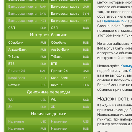
метки, которые ино
Банковская карта
Банковская карта
UAH
UAH
любого обменного п
так, что после пер
Банковская карта
Банковская карта
BYN
BYN
обратитесь к его о
Банковская карта
Банковская карта
KZT
KZT
на
Наличные INR
в 
Cash in Indian Rup
СБП
СБП
RUB
RUB
помощью мы сможем
Интернет-банкинг
этот обменный пунк
Сбербанк
Сбербанк
RUB
RUB
Не стоит забывать,
INR могут быть инт
Альфа-Банк
Альфа-Банк
RUB
RUB
алгоритмом обмена 
Т-Банк
Т-Банк
RUB
RUB
инструкцией испол
ВТБ
ВТБ
RUB
RUB
Используйте
Кальк
подробно изучить
С
Приват 24
Приват 24
UAH
UAH
вам не выгодны, в
Kaspi Bank
Kaspi Bank
KZT
KZT
обмена и получить 
Если обменники не 
Revolut
Revolut
EUR
EUR
обменов при помощ
Денежные переводы
Надежность 
WU
WU
USD
USD
Каждый из обменны
ЗК
ЗК
RUB
RUB
при этом команда 
Наличные деньги
Использование мон
пунктах. При выбор
Наличные
Наличные
USD
USD
размер резервов и 
Наличные
Наличные
RUB
RUB