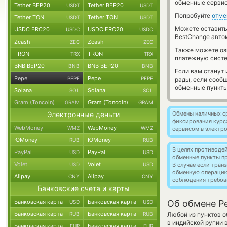
обменные сервис
Tether BEP20
Tether BEP20
USDT
USDT
Попробуйте
отме
Tether TON
Tether TON
USDT
USDT
Можете оставит
USDC ERC20
USDC ERC20
USDC
USDC
BestChange авто
Zcash
Zcash
ZEC
ZEC
Также можете о
TRON
TRON
TRX
TRX
платежную систе
BNB BEP20
BNB BEP20
BNB
BNB
Если вам станут
Pepe
Pepe
PEPE
PEPE
рады, если сооб
обменные пункты
Solana
Solana
SOL
SOL
Gram (Toncoin)
Gram (Toncoin)
GRAM
GRAM
Электронные деньги
Обмены наличных с
фиксирования курс
WebMoney
WebMoney
WMZ
WMZ
сервисом в электр
ЮMoney
ЮMoney
RUB
RUB
В целях противоде
PayPal
PayPal
USD
USD
обменные пункты п
Volet
Volet
USD
USD
В случае если тра
обменную операци
Alipay
Alipay
CNY
CNY
соблюдения требов
Банковские счета и карты
Банковская карта
Банковская карта
Об обмене Pe
USD
USD
Банковская карта
Банковская карта
RUB
RUB
Любой из пунктов о
в индийской рупии 
Банковская карта
Банковская карта
EUR
EUR