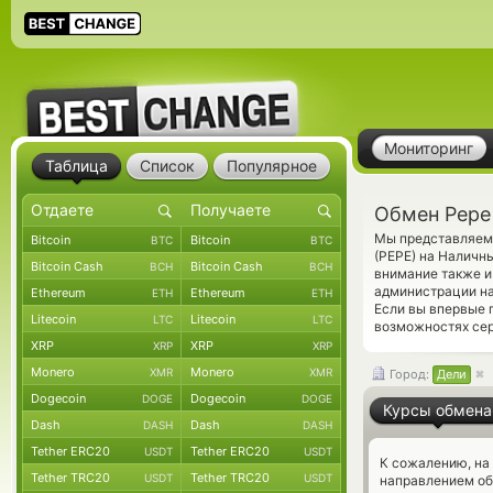
Мониторинг
Таблица
Список
Популярное
Обмен Pepe 
Мы представляем 
Bitcoin
Bitcoin
BTC
BTC
(PEPE) на Наличн
Bitcoin Cash
Bitcoin Cash
BCH
BCH
внимание также и
администрации на
Ethereum
Ethereum
ETH
ETH
Если вы впервые 
Litecoin
Litecoin
LTC
LTC
возможностях сер
XRP
XRP
XRP
XRP
Monero
Monero
XMR
XMR
Город:
Дели
Dogecoin
Dogecoin
DOGE
DOGE
Курсы обмена
Dash
Dash
DASH
DASH
Tether ERC20
Tether ERC20
USDT
USDT
К сожалению, на
Tether TRC20
Tether TRC20
USDT
USDT
направлением об