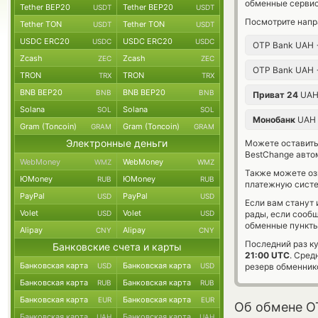
обменные сервис
Tether BEP20
Tether BEP20
USDT
USDT
Посмотрите напр
Tether TON
Tether TON
USDT
USDT
USDC ERC20
USDC ERC20
USDC
USDC
OTP Bank UAH
Zcash
Zcash
ZEC
ZEC
OTP Bank UAH
TRON
TRON
TRX
TRX
BNB BEP20
BNB BEP20
BNB
BNB
Приват 24
UA
Solana
Solana
SOL
SOL
Монобанк
UAH
Gram (Toncoin)
Gram (Toncoin)
GRAM
GRAM
Электронные деньги
Можете оставит
BestChange авто
WebMoney
WebMoney
WMZ
WMZ
Также можете о
ЮMoney
ЮMoney
RUB
RUB
платежную сист
PayPal
PayPal
USD
USD
Если вам станут
Volet
Volet
USD
USD
рады, если сооб
обменные пункты
Alipay
Alipay
CNY
CNY
Последний раз к
Банковские счета и карты
21:00 UTC
. Сред
Банковская карта
Банковская карта
USD
USD
резерв обменник
Банковская карта
Банковская карта
RUB
RUB
Банковская карта
Банковская карта
EUR
EUR
Об обмене OT
Банковская карта
Банковская карта
UAH
UAH