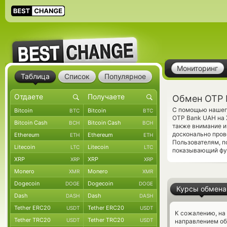
Мониторинг
Таблица
Список
Популярное
Обмен OTP 
С помощью нашего
Bitcoin
Bitcoin
BTC
BTC
OTP Bank UAH на 
Bitcoin Cash
Bitcoin Cash
BCH
BCH
также внимание и
досконально пров
Ethereum
Ethereum
ETH
ETH
Пользователям, 
Litecoin
Litecoin
LTC
LTC
показывающий фун
XRP
XRP
XRP
XRP
Monero
Monero
XMR
XMR
Dogecoin
Dogecoin
DOGE
DOGE
Курсы обмена
Dash
Dash
DASH
DASH
Tether ERC20
Tether ERC20
USDT
USDT
К сожалению, на
Tether TRC20
Tether TRC20
USDT
USDT
направлением о