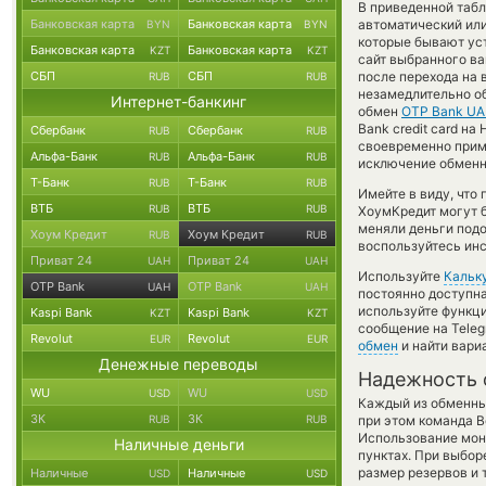
В приведенной табл
Банковская карта
Банковская карта
автоматический ил
BYN
BYN
которые бывают уст
Банковская карта
Банковская карта
KZT
KZT
сайт выбранного ва
СБП
СБП
после перехода на 
RUB
RUB
незамедлительно об
Интернет-банкинг
обмен
OTP Bank U
Bank credit card н
Сбербанк
Сбербанк
RUB
RUB
своевременно прим
Альфа-Банк
Альфа-Банк
RUB
RUB
исключение обменно
Т-Банк
Т-Банк
RUB
RUB
Имейте в виду, что
ВТБ
ВТБ
RUB
RUB
ХоумКредит могут б
меняли деньги подо
Хоум Кредит
Хоум Кредит
RUB
RUB
воспользуйтесь инс
Приват 24
Приват 24
UAH
UAH
Используйте
Кальк
OTP Bank
OTP Bank
UAH
UAH
постоянно доступн
используйте функ
Kaspi Bank
Kaspi Bank
KZT
KZT
сообщение на Teleg
Revolut
Revolut
EUR
EUR
обмен
и найти вари
Денежные переводы
Надежность 
WU
WU
USD
USD
Каждый из обменны
ЗК
ЗК
RUB
RUB
при этом команда 
Использование мон
Наличные деньги
пунктах. При выбор
размер резервов и 
Наличные
Наличные
USD
USD