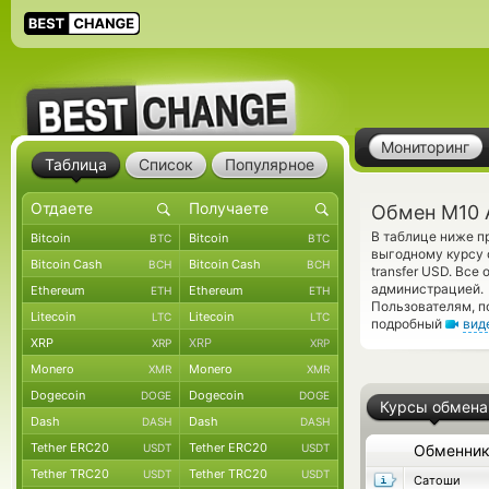
Мониторинг
Таблица
Список
Популярное
Обмен M10 
В таблице ниже 
Bitcoin
Bitcoin
BTC
BTC
выгодному курсу 
Bitcoin Cash
Bitcoin Cash
BCH
BCH
transfer USD. Вс
администрацией.
Ethereum
Ethereum
ETH
ETH
Пользователям, п
Litecoin
Litecoin
LTC
LTC
подробный
вид
XRP
XRP
XRP
XRP
Monero
Monero
XMR
XMR
Dogecoin
Dogecoin
DOGE
DOGE
Курсы обмена
Dash
Dash
DASH
DASH
Tether ERC20
Tether ERC20
USDT
USDT
Обменни
Tether TRC20
Tether TRC20
USDT
USDT
Сатоши