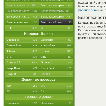
подходящий вам кур
Банковская карта
Банковская карта
UAH
UAH
благоприятном для 
Двойной обмен
вы с
Банковская карта
Банковская карта
BYN
BYN
Банковская карта
Банковская карта
Безопасност
KZT
KZT
Банковский счет
Банковский счет
USD
USD
Каждый из обменны
при этом команда 
СБП
СБП
RUB
RUB
Использование мон
Интернет-банкинг
пунктах. При выбор
размер резервов и 
Сбербанк
Сбербанк
RUB
RUB
Альфа-Банк
Альфа-Банк
RUB
RUB
Т-Банк
Т-Банк
RUB
RUB
ВТБ
ВТБ
RUB
RUB
Приват 24
Приват 24
UAH
UAH
Kaspi Bank
Kaspi Bank
KZT
KZT
Revolut
Revolut
EUR
EUR
Денежные переводы
WU
WU
USD
USD
ЗК
ЗК
RUB
RUB
Наличные деньги
Наличные
Наличные
USD
USD