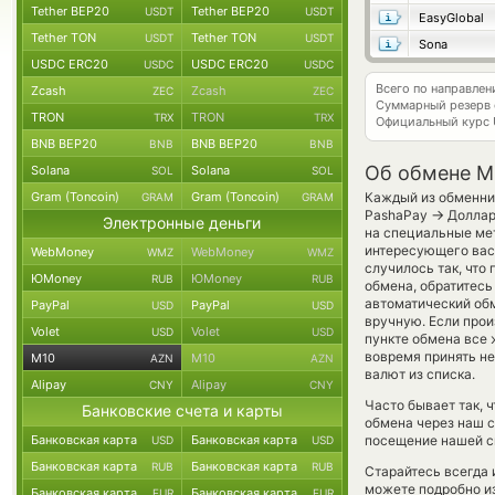
Tether BEP20
Tether BEP20
USDT
USDT
EasyGlobal
Tether TON
Tether TON
USDT
USDT
Sona
USDC ERC20
USDC ERC20
USDC
USDC
Всего по направле
Zcash
Zcash
ZEC
ZEC
Суммарный резерв
TRON
TRON
TRX
TRX
Официальный курс
BNB BEP20
BNB BEP20
BNB
BNB
Об обмене M1
Solana
Solana
SOL
SOL
Gram (Toncoin)
Gram (Toncoin)
Каждый из обменник
GRAM
GRAM
→
PashaPay
Доллар
Электронные деньги
на специальные мет
интересующего вас 
WebMoney
WebMoney
WMZ
WMZ
случилось так, что
ЮMoney
ЮMoney
RUB
RUB
обмена, обратитесь
автоматический о
PayPal
PayPal
USD
USD
вручную. Если произ
Volet
Volet
USD
USD
пункте обмена все 
вовремя принять н
M10
M10
AZN
AZN
валют из списка.
Alipay
Alipay
CNY
CNY
Часто бывает так, 
Банковские счета и карты
обмена через наш с
Банковская карта
Банковская карта
посещение нашей си
USD
USD
Банковская карта
Банковская карта
RUB
RUB
Старайтесь всегда
можете подробно и
Банковская карта
Банковская карта
EUR
EUR