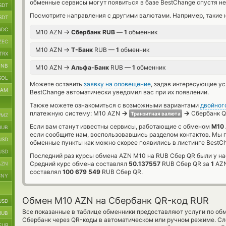
обменные сервисы могут появиться в базе BestChange спустя не
SDT
Посмотрите направления с другими валютами. Например, такие 
SDT
SDC
→
M10 AZN
Сбербанк RUB
—
1
обменник
ZEC
→
M10 AZN
Т-Банк
RUB —
1
обменник
TRX
BNB
→
M10 AZN
Альфа-Банк
RUB —
1
обменник
SOL
Можете оставить
заявку на оповещение
, задав интересующие у
RAM
BestChange автоматически уведомил вас при их появлении.
Также можете ознакомиться с возможными вариантами
двойног
→
→
платежную систему: M10 AZN
Сбербанк Q
Транзитная валюта
MZ
Если вам станут известны сервисы, работающие с обменом
M10 
RUB
если сообщите нам, воспользовавшись разделом контактов. Мы
USD
обменные пункты как можно скорее появились в листинге BestC
USD
Последний раз курсы обмена AZN M10 на RUB Сбер QR были у на
Средний курс обмена составлял
50.137557
RUB Сбер QR за
1
AZN
AZN
составлял
100 679 549
RUB Сбер QR.
CNY
Обмен M10 AZN на Сбербанк QR-код RUR
USD
Все показанные в таблице обменники предоставляют услуги по об
RUB
Сбербанк через QR-коды в автоматическом или ручном режиме. Сл
EUR