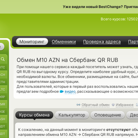
Уже видели новый BestChange? Пригла
Всего курсов:
12502
Мониторинг
Обменники
Проверка адреса
Пар
е
Обмен M10 AZN на Сбербанк QR RUB
При помощи нашего сервиса каждый посетитель может узнать, г
BTC
QR RUB по выгодному курсу. Определите наиболее удобный курс, 
BCH
необходимой валюты. Все обменники, размещаемые на сайте, бы
представителями администрации.
ETH
Для пользователей, которые в первый раз воспользовались наши
LTC
предлагаем подробное
видео
, рассказывающее о возможностях
XRP
XMR
Обратный обмен
Избранное
OGE
Курсы обмена
Калькулятор
Оповещение
Дво
ASH
SDT
К сожалению, на данный момент в мониторинге
отсутствуют
обм
SDT
→
направлением обмена M10 AZN
Сбербанк QR RUB напрямую. Но