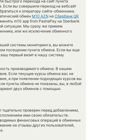
я быстрого перехода на сайт пункта
а. Если вы совершили переход на вебсайт
братиться к оператору сайта-обменника.
матический обмен
M10 AZN
на
Сбербанк QR
менять m10 app from PashaPay на Sberbank
ной ситуации. Мы сразу же примем
енника, или же исключение обменного
нашей системы мониторинга, вы можете
ом посещении пункта обмена. Если вы еще
 ваш первый визит в нашу систему
чность производимого обмена. В нашем
вов. Если текущие курсы обмена вас не
овия, и при появлении подходящих курсов вы
сли пункты обмена не показаны, вы, в любой
вариант двух обменов с помощью
л тщательно проверен перед добавлением,
сполнением ими своих обязательств.
оводимых финансовых операций в обменных
имание на отзывы других пользователей,
е.