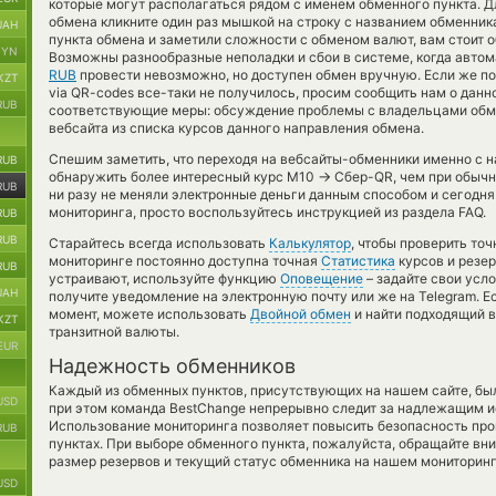
которые могут располагаться рядом с именем обменного пункта. Дл
обмена кликните один раз мышкой на строку с названием обменник
UAH
пункта обмена и заметили сложности с обменом валют, вам стоит о
BYN
Возможны разнообразные неполадки и сбои в системе, когда авто
RUB
провести невозможно, но доступен обмен вручную. Если же по
KZT
via QR-codes все-таки не получилось, просим сообщить нам о дан
RUB
соответствующие меры: обсуждение проблемы с владельцами обм
вебсайта из списка курсов данного направления обмена.
Спешим заметить, что переходя на вебсайты-обменники именно с 
RUB
→
обнаружить более интересный курс M10
Сбер-QR, чем при обычн
RUB
ни разу не меняли электронные деньги данным способом и сегодня
мониторинга, просто воспользуйтесь инструкцией из раздела FAQ.
RUB
RUB
Старайтесь всегда использовать
Калькулятор
, чтобы проверить то
мониторинге постоянно доступна точная
Статистика
курсов и резер
RUB
устраивают, используйте функцию
Оповещение
– задайте свои усл
UAH
получите уведомление на электронную почту или же на Telegram. Е
момент, можете использовать
Двойной обмен
и найти подходящий 
KZT
транзитной валюты.
EUR
Надежность обменников
Каждый из обменных пунктов, присутствующих на нашем сайте, бы
USD
при этом команда BestChange непрерывно следит за надлежащим и
Использование мониторинга позволяет повысить безопасность пр
RUB
пунктах. При выборе обменного пункта, пожалуйста, обращайте вн
размер резервов и текущий статус обменника на нашем мониторинг
USD