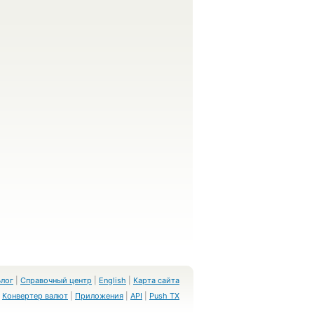
Блог
|
Справочный центр
|
English
|
Карта сайта
Конвертер валют
|
Приложения
|
API
|
Push TX