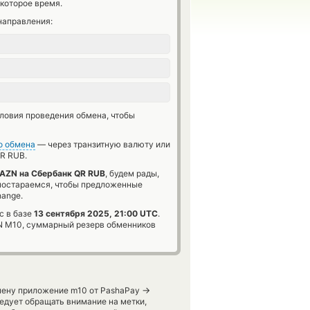
которое время.
направления:
словия проведения обмена, чтобы
о обмена
— через транзитную валюту или
R RUB.
AZN на Сбербанк QR RUB
, будем рады,
 постараемся, чтобы предложенные
hange.
с в базе
13 сентября 2025, 21:00 UTC
.
 M10, суммарный резерв обменников
→
мену приложение m10 от PashaPay
едует обращать внимание на метки,