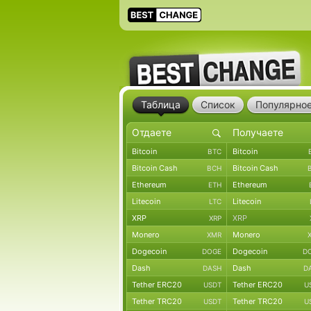
Таблица
Список
Популярно
Bitcoin
Bitcoin
BTC
Bitcoin Cash
Bitcoin Cash
BCH
Ethereum
Ethereum
ETH
Litecoin
Litecoin
LTC
XRP
XRP
XRP
Monero
Monero
XMR
Dogecoin
Dogecoin
DOGE
D
Dash
Dash
DASH
D
Tether ERC20
Tether ERC20
USDT
U
Tether TRC20
Tether TRC20
USDT
U