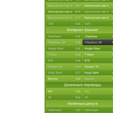
Банковская карта
Банковская карта
UAH
Банковская карта
Банковская карта
BYN
Банковская карта
Банковская карта
KZT
СБП
СБП
RUB
Интернет-банкинг
Сбербанк
Сбербанк
RUB
Сбербанк QR
Сбербанк QR
RUB
Альфа-Банк
Альфа-Банк
RUB
Т-Банк
Т-Банк
RUB
ВТБ
ВТБ
RUB
Приват 24
Приват 24
UAH
Kaspi Bank
Kaspi Bank
KZT
Revolut
Revolut
EUR
Денежные переводы
WU
WU
USD
ЗК
ЗК
RUB
Наличные деньги
Наличные
Наличные
USD