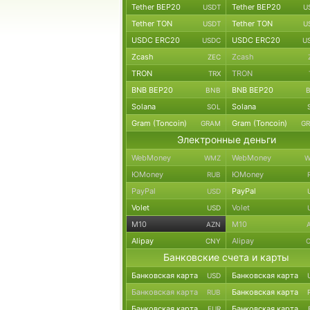
Tether BEP20
Tether BEP20
USDT
U
Tether TON
Tether TON
USDT
U
USDC ERC20
USDC ERC20
USDC
U
Zcash
Zcash
ZEC
TRON
TRON
TRX
BNB BEP20
BNB BEP20
BNB
Solana
Solana
SOL
Gram (Toncoin)
Gram (Toncoin)
GRAM
G
Электронные деньги
WebMoney
WebMoney
WMZ
W
ЮMoney
ЮMoney
RUB
PayPal
PayPal
USD
Volet
Volet
USD
M10
M10
AZN
Alipay
Alipay
CNY
Банковские счета и карты
Банковская карта
Банковская карта
USD
Банковская карта
Банковская карта
RUB
Банковская карта
Банковская карта
EUR