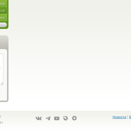
RUB
EUR
UAH
!
Новости
|
8+