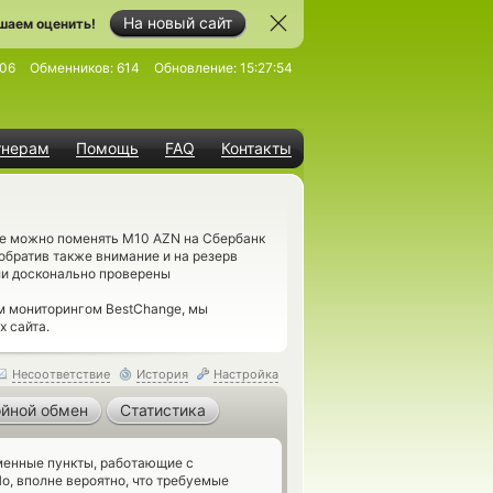
На новый сайт
шаем оценить!
06
Обменников:
614
Обновление:
15:27:54
тнерам
Помощь
FAQ
Контакты
де можно поменять M10 AZN на Сбербанк
обратив также внимание и на резерв
ли досконально проверены
м мониторингом BestChange, мы
 сайта.
Несоответствие
История
Настройка
йной обмен
Статистика
енные пункты, работающие с
, вполне вероятно, что требуемые