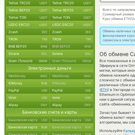
Tether TRC20
Tether TRC20
USDT
USDT
Всего по направле
Tether BEP20
Tether BEP20
USDT
USDT
Суммарный резерв
Tether TON
Tether TON
USDT
USDT
Курс обмена
ETH/U
USDC ERC20
USDC ERC20
USDC
USDC
Обмены наличных с
Zcash
Zcash
ZEC
ZEC
фиксирования курс
TRON
TRON
TRX
TRX
сервисом в электр
BNB BEP20
BNB BEP20
BNB
BNB
Об обмене C
Solana
Solana
SOL
SOL
Все показанные в 
Gram (Toncoin)
Gram (Toncoin)
GRAM
GRAM
Эфириум в сети Оп
Электронные деньги
метки, которые ино
обмена нажмите оди
WebMoney
WebMoney
WMZ
WMZ
сложности с обмен
ЮMoney
ЮMoney
RUB
RUB
различные сбои и н
(ETH)
в Ужгороде со
PayPal
PayPal
USD
USD
Ethereum in Optimi
Volet
Volet
USD
USD
нам о данной ситу
сайта-обменника, и
Alipay
Alipay
CNY
CNY
Банковские счета и карты
Зачастую бывает т
обмена валют через
Банковская карта
Банковская карта
USD
USD
алгоритмом, мы сов
Банковская карта
Банковская карта
RUB
RUB
Используйте
Кальк
Банковская карта
Банковская карта
EUR
EUR