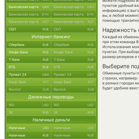
можете подробно и
пунктов удобный ва
Банковская карта
Банковская карта
UAH
UAH
информацию о выгод
Банковская карта
Банковская карта
BYN
BYN
вы, в любой момент
помощью транзитно
Банковская карта
Банковская карта
KZT
KZT
Надежность 
СБП
СБП
RUB
RUB
Интернет-банкинг
Каждый из обменны
при этом команда 
Сбербанк
Сбербанк
RUB
RUB
Использование мон
пунктах. При выбор
Альфа-Банк
Альфа-Банк
RUB
RUB
размер резервов и 
Т-Банк
Т-Банк
RUB
RUB
Выберите по
ВТБ
ВТБ
RUB
RUB
Обменные пункты по
Приват 24
Приват 24
UAH
UAH
странах, например:
Kaspi Bank
Kaspi Bank
KZT
KZT
в разных городах м
будет удобнее ввес
Revolut
Revolut
EUR
EUR
Денежные переводы
WU
WU
USD
USD
ЗК
ЗК
RUB
RUB
Наличные деньги
Наличные
Наличные
USD
USD
Наличные
Наличные
RUB
RUB