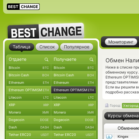
Мониторинг
Таблица
Список
Популярное
Обмен Нали
Ниже в списке пр
Bitcoin
Bitcoin
BTC
BTC
обменному курсу.
Bitcoin Cash
Bitcoin Cash
BCH
BCH
Ethereum OPTIMIS
представителями
Ethereum
Ethereum
ETH
ETH
Если вы решили в
Ethereum OPTIMISM
Ethereum OPTIMISM
ETH
ETH
подробно рассказ
Litecoin
Litecoin
LTC
LTC
XRP
XRP
XRP
XRP
Город:
Ужгород
Monero
Monero
XMR
XMR
Курсы обмена
Dogecoin
Dogecoin
DOGE
DOGE
Dash
Dash
DASH
DASH
Обменни
Tether ERC20
Tether ERC20
USDT
USDT
Kingex