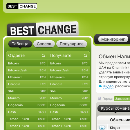
Мониторинг
Таблица
Список
Популярное
Обмен Налич
Мы предлагаем ва
Bitcoin
Bitcoin
BTC
BTC
UAH на Chainlink 
Bitcoin Cash
Bitcoin Cash
BCH
BCH
уделять внимание
строгую проверку
Ethereum
Ethereum
ETH
ETH
Для клиентов, ко
Litecoin
Litecoin
LTC
LTC
видео
, расска
XRP
XRP
XRP
XRP
Monero
Monero
XMR
XMR
Город:
Запорож
Dogecoin
Dogecoin
DOGE
DOGE
Курсы обмена
Dash
Dash
DASH
DASH
Tether ERC20
Tether ERC20
USDT
USDT
Обменни
Tether TRC20
Tether TRC20
USDT
USDT
Kingex