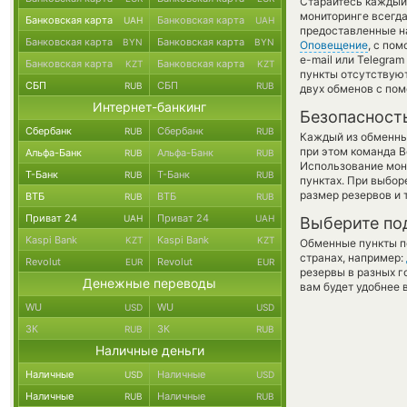
Старайтесь каждый
мониторинге всегд
Банковская карта
Банковская карта
UAH
UAH
предоставленные н
Банковская карта
Банковская карта
BYN
BYN
Оповещение
, с по
e-mail или Telegra
Банковская карта
Банковская карта
KZT
KZT
пункты отсутствуют
СБП
СБП
RUB
RUB
двух обменов с по
Интернет-банкинг
Безопасност
Сбербанк
Сбербанк
RUB
RUB
Каждый из обменны
при этом команда 
Альфа-Банк
Альфа-Банк
RUB
RUB
Использование мон
Т-Банк
Т-Банк
RUB
RUB
пунктах. При выбор
размер резервов и 
ВТБ
ВТБ
RUB
RUB
Приват 24
Приват 24
UAH
UAH
Выберите по
Kaspi Bank
Kaspi Bank
KZT
KZT
Обменные пункты по
странах, например:
Revolut
Revolut
EUR
EUR
резервы в разных г
Денежные переводы
вам будет удобнее 
WU
WU
USD
USD
ЗК
ЗК
RUB
RUB
Наличные деньги
Наличные
Наличные
USD
USD
Наличные
Наличные
RUB
RUB