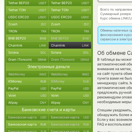
Tether BEP20
Tether BEP20
USDT
USDT
Всего по направле
Tether TON
Tether TON
USDT
USDT
Суммарный резерв
USDC ERC20
USDC ERC20
USDC
USDC
Курс обмена
LINK/
Zcash
Zcash
ZEC
ZEC
Обмены наличных с
TRON
TRON
TRX
TRX
фиксирования курс
BNB BEP20
BNB BEP20
BNB
BNB
сервисом в электр
Chainlink
Chainlink
LINK
LINK
Об обмене Ca
Solana
Solana
SOL
SOL
В таблице вы может
Gram (Toncoin)
Gram (Toncoin)
GRAM
GRAM
автоматический об
Электронные деньги
внимание на метки,
на сайт пункта обм
WebMoney
WebMoney
WMZ
WMZ
пункта вами не был
ЮMoney
ЮMoney
RUB
RUB
менеджеру сайта. М
автоматические о
PayPal
PayPal
USD
USD
предложить ручной о
Volet
Volet
USD
USD
рекомендуем опове
необходимые меры: 
Alipay
Alipay
CNY
CNY
Банковские счета и карты
Спешим уведомить,
обнаружить более 
Банковская карта
Банковская карта
USD
USD
Если у вас возникл
FAQ и воспользоват
Банковская карта
Банковская карта
RUB
RUB
Банковская карта
Банковская карта
EUR
EUR