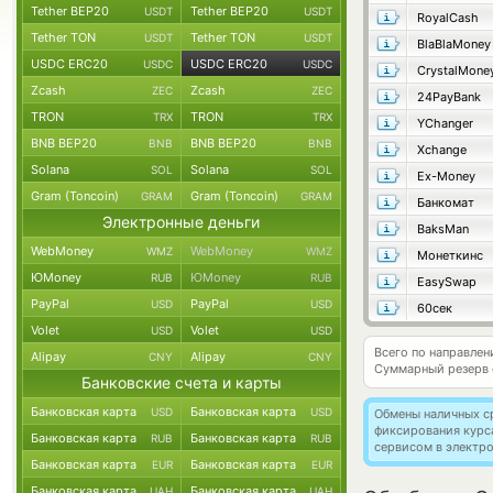
Tether BEP20
Tether BEP20
USDT
USDT
RoyalCash
Tether TON
Tether TON
USDT
USDT
BlaBlaMoney
USDC ERC20
USDC ERC20
USDC
USDC
CrystalMone
Zcash
Zcash
ZEC
ZEC
24PayBank
TRON
TRON
TRX
TRX
YChanger
BNB BEP20
BNB BEP20
BNB
BNB
Xchange
Solana
Solana
SOL
SOL
Ex-Money
Gram (Toncoin)
Gram (Toncoin)
GRAM
GRAM
Банкомат
Электронные деньги
BaksMan
WebMoney
WebMoney
WMZ
WMZ
Монеткинс
ЮMoney
ЮMoney
RUB
RUB
EasySwap
PayPal
PayPal
USD
USD
60сек
Volet
Volet
USD
USD
Всего по направле
Alipay
Alipay
CNY
CNY
Суммарный резерв
Банковские счета и карты
Банковская карта
Банковская карта
USD
USD
Обмены наличных с
фиксирования курс
Банковская карта
Банковская карта
RUB
RUB
сервисом в электр
Банковская карта
Банковская карта
EUR
EUR
Банковская карта
Банковская карта
UAH
UAH