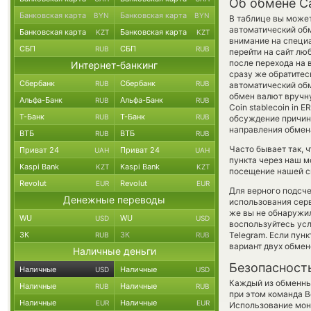
Об обмене C
Банковская карта
Банковская карта
BYN
BYN
В таблице вы может
автоматический об
Банковская карта
Банковская карта
KZT
KZT
внимание на специ
СБП
СБП
RUB
RUB
перейти на сайт лю
после перехода на 
Интернет-банкинг
сразу же обратитес
Сбербанк
Сбербанк
RUB
RUB
автоматический о
обмен валют вручну
Альфа-Банк
Альфа-Банк
RUB
RUB
Coin stablecoin in
Т-Банк
Т-Банк
RUB
RUB
обсуждение причины
направления обмен
ВТБ
ВТБ
RUB
RUB
Часто бывает так, 
Приват 24
Приват 24
UAH
UAH
пункта через наш м
Kaspi Bank
Kaspi Bank
KZT
KZT
посещение нашей си
Revolut
Revolut
EUR
EUR
Для верного подсче
Денежные переводы
использования серв
же вы не обнаружил
WU
WU
USD
USD
воспользуйтесь ус
ЗК
ЗК
Telegram. Если пун
RUB
RUB
вариант двух обме
Наличные деньги
Безопасност
Наличные
Наличные
USD
USD
Каждый из обменны
Наличные
Наличные
RUB
RUB
при этом команда 
Наличные
Наличные
EUR
EUR
Использование мон