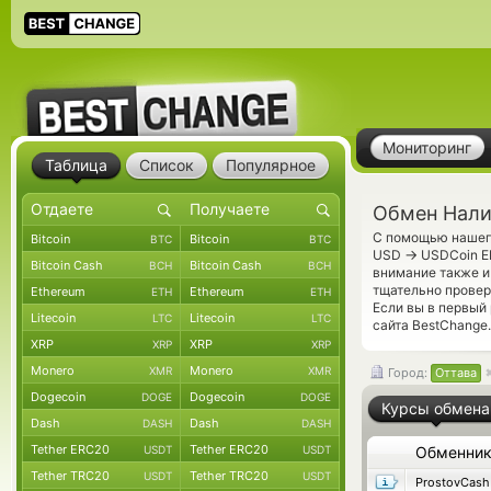
Мониторинг
Таблица
Список
Популярное
Обмен Нали
С помощью нашего
Bitcoin
Bitcoin
BTC
BTC
→
USD
USDCoin ER
Bitcoin Cash
Bitcoin Cash
BCH
BCH
внимание также и
тщательно прове
Ethereum
Ethereum
ETH
ETH
Если вы в первый
Litecoin
Litecoin
LTC
LTC
сайта BestChange.
XRP
XRP
XRP
XRP
Monero
Monero
XMR
XMR
Город:
Оттава
Dogecoin
Dogecoin
DOGE
DOGE
Курсы обмена
Dash
Dash
DASH
DASH
Tether ERC20
Tether ERC20
USDT
USDT
Обменни
Tether TRC20
Tether TRC20
USDT
USDT
ProstovCash