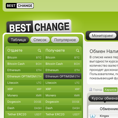
Мониторинг
Таблица
Список
Популярное
Обмен Нали
В списке ниже пе
Bitcoin
Bitcoin
BTC
BTC
выгодности курса
Bitcoin Cash
Bitcoin Cash
BCH
BCH
количество валют
проходят доскона
Ethereum
Ethereum
ETH
ETH
Пользователям, п
Ethereum OPTIMISM
Ethereum OPTIMISM
ETH
ETH
показывающий фун
Litecoin
Litecoin
LTC
LTC
XRP
XRP
XRP
XRP
Город:
Харьков
Monero
Monero
XMR
XMR
Курсы обмена
Dogecoin
Dogecoin
DOGE
DOGE
Dash
Dash
DASH
DASH
Обменни
Tether ERC20
Tether ERC20
USDT
USDT
Kingex