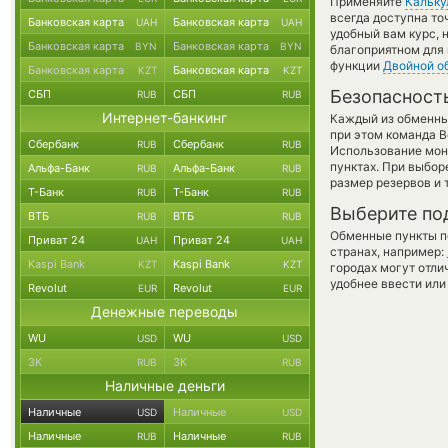
Применяйте
Кальку
всегда доступна т
Банковская карта
Банковская карта
UAH
UAH
удобный вам курс, 
Банковская карта
Банковская карта
BYN
BYN
благоприятном для 
функции
Двойной о
Банковская карта
Банковская карта
KZT
KZT
Безопасност
СБП
СБП
RUB
RUB
Интернет-банкинг
Каждый из обменны
при этом команда 
Сбербанк
Сбербанк
RUB
RUB
Использование мон
пунктах. При выбор
Альфа-Банк
Альфа-Банк
RUB
RUB
размер резервов и 
Т-Банк
Т-Банк
RUB
RUB
Выберите по
ВТБ
ВТБ
RUB
RUB
Обменные пункты по
Приват 24
Приват 24
UAH
UAH
странах, например:
Kaspi Bank
Kaspi Bank
KZT
KZT
городах могут отли
удобнее ввести или
Revolut
Revolut
EUR
EUR
Денежные переводы
WU
WU
USD
USD
ЗК
ЗК
RUB
RUB
Наличные деньги
Наличные
Наличные
USD
USD
Наличные
Наличные
RUB
RUB