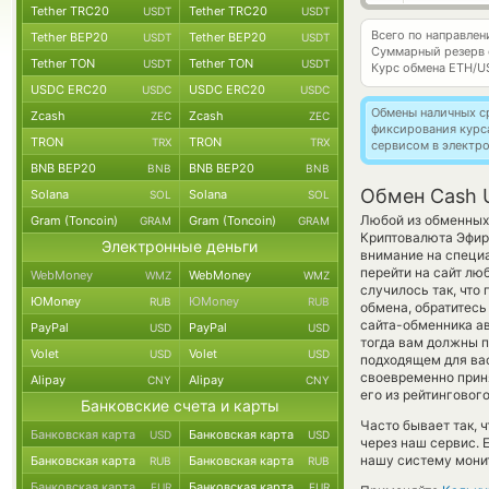
Tether TRC20
Tether TRC20
USDT
USDT
Всего по направле
Tether BEP20
Tether BEP20
USDT
USDT
Суммарный резерв
Tether TON
Tether TON
USDT
USDT
Курс обмена
ETH/U
USDC ERC20
USDC ERC20
USDC
USDC
Обмены наличных с
Zcash
Zcash
ZEC
ZEC
фиксирования курс
TRON
TRON
TRX
TRX
сервисом в электр
BNB BEP20
BNB BEP20
BNB
BNB
Обмен Cash 
Solana
Solana
SOL
SOL
Любой из обменных 
Gram (Toncoin)
Gram (Toncoin)
GRAM
GRAM
Криптовалюта Эфир
Электронные деньги
внимание на специ
перейти на сайт лю
WebMoney
WebMoney
WMZ
WMZ
случилось так, что
ЮMoney
ЮMoney
RUB
RUB
обмена, обратитесь
сайта-обменника а
PayPal
PayPal
USD
USD
тогда вам должны пр
Volet
Volet
USD
USD
подходящем для вас
своевременно прин
Alipay
Alipay
CNY
CNY
его из рейтинговог
Банковские счета и карты
Часто бывает так, 
Банковская карта
Банковская карта
USD
USD
через наш сервис. 
нашу систему монит
Банковская карта
Банковская карта
RUB
RUB
Банковская карта
Банковская карта
EUR
EUR