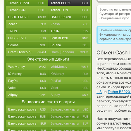
Tether BEP20
Tether BEP20
USDT
USDT
Всего по направле
Tether TON
Tether TON
USDT
USDT
Суммарный резерв
USDC ERC20
USDC ERC20
USDC
USDC
Официальный курс
Zcash
Zcash
ZEC
ZEC
Обмены наличных с
TRON
TRON
TRX
TRX
фиксирования курс
BNB BEP20
BNB BEP20
BNB
BNB
сервисом в электр
Solana
Solana
SOL
SOL
Обмен Cash I
Gram (Toncoin)
Gram (Toncoin)
GRAM
GRAM
Электронные деньги
Все перечисленные 
израильском шеке
WebMoney
WebMoney
WMZ
WMZ
Необходимо обраща
того, чтобы момент
ЮMoney
ЮMoney
RUB
RUB
нажать мышью на ст
PayPal
PayPal
USD
USD
обнаружена возмож
сайта. Иногда прои
Volet
Volet
USD
USD
ILS
на
Tether BEP20
Alipay
Alipay
CNY
CNY
заинтересовавший ва
network, пожалуйст
Банковские счета и карты
разрешению проблем
Банковская карта
Банковская карта
USD
USD
решения проблемы.
Банковская карта
Банковская карта
RUB
RUB
Часто получается т
обмена валют через
Банковская карта
Банковская карта
EUR
EUR
мы советуем посети
Банковская карта
Банковская карта
UAH
UAH