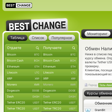
Мониторинг
Таблица
Список
Популярное
Обмен Налич
Ниже в списке пе
Bitcoin
Bitcoin
BTC
BTC
курсу обмена. Оп
Bitcoin Cash
Bitcoin Cash
BCH
BCH
валюты Tether US
проверку.
Ethereum
Ethereum
ETH
ETH
Клиентам, посеща
Litecoin
Litecoin
LTC
LTC
показывающий все
XRP
XRP
XRP
XRP
Monero
Monero
XMR
XMR
Город:
Тель-Ави
Dogecoin
Dogecoin
DOGE
DOGE
Курсы обмена
Dash
Dash
DASH
DASH
Tether ERC20
Tether ERC20
USDT
USDT
Обменни
Tether TRC20
Tether TRC20
USDT
USDT
GramBit