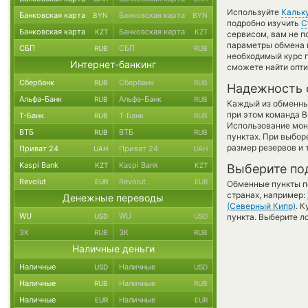
Используйте
Кальк
Банковская карта
Банковская карта
BYN
BYN
подробно изучить
С
Банковская карта
Банковская карта
KZT
KZT
сервисом, вам не п
параметры обмена в
СБП
СБП
RUB
RUB
необходимый курс п
Интернет-банкинг
сможете найти опти
Сбербанк
Сбербанк
RUB
RUB
Надежность 
Альфа-Банк
Альфа-Банк
RUB
RUB
Каждый из обменны
при этом команда 
Т-Банк
Т-Банк
RUB
RUB
Использование мон
ВТБ
ВТБ
RUB
RUB
пунктах. При выбор
размер резервов и 
Приват 24
Приват 24
UAH
UAH
Kaspi Bank
Kaspi Bank
KZT
KZT
Выберите по
Revolut
Revolut
EUR
EUR
Обменные пункты по
странах, например:
Денежные переводы
(Северный Кипр)
. 
WU
WU
USD
USD
пункта. Выберите л
ЗК
ЗК
RUB
RUB
Наличные деньги
Наличные
Наличные
USD
USD
Наличные
Наличные
RUB
RUB
Наличные
Наличные
EUR
EUR