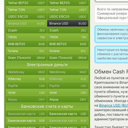
Tether BEP20
Tether BEP20
USDT
USDT
Всего по направле
Tether TON
Tether TON
USDT
USDT
Суммарный резерв
USDC ERC20
USDC ERC20
USDC
USDC
Официальный курс
Binance USD
Binance USD
BUSD
BUSD
Обмены наличных с
Zcash
Zcash
ZEC
ZEC
фиксирования курс
TRON
TRON
TRX
TRX
сервисом в электр
BNB BEP20
BNB BEP20
BNB
BNB
Некоторые из пред
Solana
Solana
SOL
SOL
обменов с расчето
Gram (Toncoin)
Gram (Toncoin)
GRAM
GRAM
наиболее выгодный
Электронные деньги
Обмен Cash 
WebMoney
WebMoney
WMZ
WMZ
Любой из пунктов о
ЮMoney
ЮMoney
RUB
RUB
Криптовалюта Binan
PayPal
PayPal
USD
USD
свое внимание на м
пункта обмена, нуж
Volet
Volet
USD
USD
обменного пункта и
Alipay
Alipay
CNY
CNY
обменника. Иногда 
на
Binance USD (BU
Банковские счета и карты
заинтересовавший в
Банковская карта
Банковская карта
USD
USD
добры, поставьте н
администратором ве
Банковская карта
Банковская карта
RUB
RUB
Зачастую бывает т
Банковская карта
Банковская карта
EUR
EUR