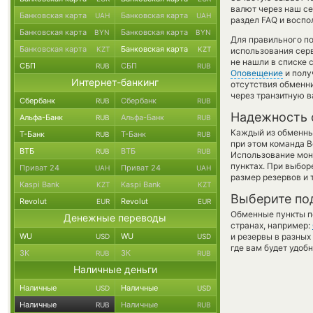
валют через наш се
Банковская карта
Банковская карта
UAH
UAH
раздел FAQ и воспо
Банковская карта
Банковская карта
BYN
BYN
Для правильного по
Банковская карта
Банковская карта
KZT
KZT
использования серв
не нашли в списке 
СБП
СБП
RUB
RUB
Оповещение
и полу
Интернет-банкинг
отсутствия обменн
через транзитную в
Сбербанк
Сбербанк
RUB
RUB
Надежность 
Альфа-Банк
Альфа-Банк
RUB
RUB
Каждый из обменны
Т-Банк
Т-Банк
RUB
RUB
при этом команда 
ВТБ
ВТБ
RUB
RUB
Использование мон
пунктах. При выбор
Приват 24
Приват 24
UAH
UAH
размер резервов и 
Kaspi Bank
Kaspi Bank
KZT
KZT
Выберите по
Revolut
Revolut
EUR
EUR
Обменные пункты по
Денежные переводы
странах, например:
WU
WU
и резервы в разных
USD
USD
где вам будет удоб
ЗК
ЗК
RUB
RUB
Наличные деньги
Наличные
Наличные
USD
USD
Наличные
Наличные
RUB
RUB