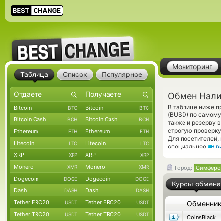
Мониторинг
Таблица
Список
Популярное
Обмен Нали
В таблице ниже п
Bitcoin
Bitcoin
BTC
BTC
(BUSD) по самому
Bitcoin Cash
Bitcoin Cash
BCH
BCH
также и резерву 
строгую проверку
Ethereum
Ethereum
ETH
ETH
Для посетителей,
Litecoin
Litecoin
LTC
LTC
специальное
в
XRP
XRP
XRP
XRP
Monero
Monero
XMR
XMR
Город:
Симферо
Dogecoin
Dogecoin
DOGE
DOGE
Курсы обмена
Dash
Dash
DASH
DASH
Tether ERC20
Tether ERC20
USDT
USDT
Обменни
Tether TRC20
Tether TRC20
USDT
USDT
CoinsBlack