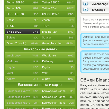
Tether BEP20
Tether BEP20
USDT
USDT
AvanChange
Tether TON
Tether TON
USDT
USDT
E-Change
USDC ERC20
USDC ERC20
USDC
USDC
Всего по направле
Zcash
Zcash
ZEC
ZEC
Суммарный резерв
TRON
TRON
TRX
TRX
Курс обмена
BNB/R
BNB BEP20
BNB BEP20
BNB
BNB
Обмены наличных с
Solana
Solana
SOL
SOL
фиксирования курс
Gram (Toncoin)
Gram (Toncoin)
GRAM
GRAM
сервисом в электр
Электронные деньги
В целях противоде
WebMoney
WebMoney
WMZ
WMZ
обменные пункты п
ЮMoney
ЮMoney
В случае если тра
RUB
RUB
обменную операци
PayPal
PayPal
USD
USD
соблюдения требов
Volet
Volet
USD
USD
Alipay
Alipay
CNY
CNY
Обмен Binanc
Банковские счета и карты
Каждый из обменник
→
BEP20
Кэш рубля
Банковская карта
Банковская карта
USD
USD
специальные метки,
Банковская карта
Банковская карта
на сайт интересующ
RUB
RUB
именем. Если после
Банковская карта
Банковская карта
EUR
EUR
операции, рекоменд
Банковская карта
Банковская карта
неполадки системы
UAH
UAH