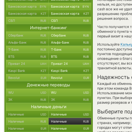
нельзя, но доступе
Банковская карта
Банковская карта
BYN
BYN
cash все же не уда
Банковская карта
Банковская карта
разрешению проблем
KZT
KZT
решения вопроса.
СБП
СБП
RUB
RUB
Часто получается 
Интернет-банкинг
обменного пункта ч
Сбербанк
Сбербанк
RUB
RUB
первый визит в наш
Альфа-Банк
Альфа-Банк
RUB
RUB
Используйте
Кальк
постоянно доступн
Т-Банк
Т-Банк
RUB
RUB
пунктов подходящий
ВТБ
ВТБ
RUB
RUB
оповещение о благо
отсутствуют, вы в
Приват 24
Приват 24
UAH
UAH
транзитной валюты.
Kaspi Bank
Kaspi Bank
KZT
KZT
Надежность 
Revolut
Revolut
EUR
EUR
Каждый из обменны
Денежные переводы
при этом команда 
WU
WU
USD
USD
Использование мон
пунктах. При выбор
ЗК
ЗК
RUB
RUB
размер резервов и 
Наличные деньги
Выберите по
Наличные
Наличные
USD
USD
Обменные пункты по
Наличные
Наличные
RUB
RUB
странах, например:
городах могут отли
Наличные
Наличные
EUR
EUR