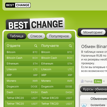
Мониторинг
Таблица
Список
Популярное
Обмен Bina
В таблице ниже о
Bitcoin
Bitcoin
BTC
BTC
Наличные RUB по 
Bitcoin Cash
Bitcoin Cash
BCH
BCH
и на резервы нео
проверку.
Ethereum
Ethereum
ETH
ETH
Если вы впервые 
Litecoin
Litecoin
LTC
LTC
всех возможностя
XRP
XRP
XRP
XRP
Monero
Monero
XMR
XMR
Город:
Елец
Dogecoin
Dogecoin
DOGE
DOGE
Курсы обмена
Dash
Dash
DASH
DASH
Tether ERC20
Tether ERC20
USDT
USDT
Обменни
Tether TRC20
Tether TRC20
USDT
USDT
GoldenGate