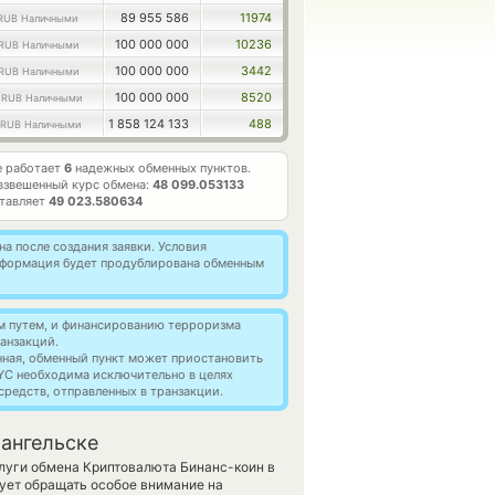
89 955 586
11974
RUB Наличными
100 000 000
10236
RUB Наличными
100 000 000
3442
RUB Наличными
6
100 000 000
8520
RUB Наличными
1 858 124 133
488
RUB Наличными
е работает
6
надежных обменных пунктов.
взвешенный курс обмена:
48 099.053133
ставляет
49 023.580634
а после создания заявки. Условия
информация будет продублирована обменным
м путем, и финансированию терроризма
анзакций.
нная, обменный пункт может приостановить
YC необходима исключительно в целях
редств, отправленных в транзакции.
хангельске
слуги обмена Криптовалюта Бинанс-коин в
ует обращать особое внимание на