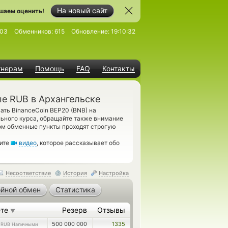
На новый сайт
шаем оценить!
303
Обменников:
615
Обновление:
19:10:32
тнерам
Помощь
FAQ
Контакты
е RUB в Архангельске
ать BinanceCoin BEP20 (BNB) на
ьного курса, обращайте также внимание
ом обменные пункты проходят строгую
рите
видео
, которое рассказывает обо
Несоответствие
История
Настройка
йной обмен
Статистика
ете
Резерв
Отзывы
▼
5
500 000 000
1335
RUB Наличными