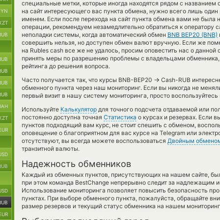
специальные метки, которые иногда находятся рядом с названием о
на сайт интересующего вас пункта обмена, нужно всего лишь один
BYN
именем. Если после перехода на сайт пункта обмена вами не была
KZT
операции, рекомендуем незамедлительно обратиться к оператору с
неполадки системы, когда автоматический обмен
BNB BEP20 (BNB)
RUB
совершить нельзя, но доступен обмен валют вручную. Если же помен
на Rubles cash все же не удалось, просим оповестить нас о данной
принять меры по разрешению проблемы с владельцами обменника, 
RUB
рейтинга до решения вопроса.
RUB
→
Часто получается так, что курсы BNB-BEP20
Cash-RUB интереснее
RUB
обменного пункта через наш мониторинг. Если вы никогда не менял
RUB
первый визит в нашу систему мониторинга, просто воспользуйтесь 
UAH
Используйте
Калькулятор
для точного подсчета отдаваемой или п
постоянно доступна точная
Статистика
о курсах и резервах. Если 
KZT
пунктов подходящий вам курс, не стоит спешить с обменом, воспо
EUR
оповещение о благоприятном для вас курсе на Telegram или электр
отсутствуют, вы всегда можете воспользоваться
Двойным обмено
транзитной валюты.
USD
Надежность обменников
RUB
Каждый из обменных пунктов, присутствующих на нашем сайте, бы
при этом команда BestChange непрерывно следит за надлежащим и
Использование мониторинга позволяет повысить безопасность пр
USD
пунктах. При выборе обменного пункта, пожалуйста, обращайте вн
RUB
размер резервов и текущий статус обменника на нашем мониторинг
EUR