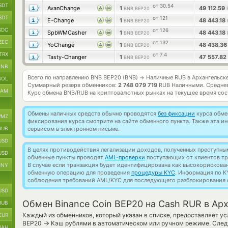
SDT
от 30.54
AvanChange
1
49 112.59
BNB BEP20
SDT
от 121
E-Change
1
48 443.18
BNB BEP20
SDC
от 126
SpbWMCasher
1
48 443.18
BNB BEP20
ZEC
от 132
YoChange
1
48 438.3
BNB BEP20
TRX
от 7.4
Tasty-Changer
1
47 557.82
BNB BEP20
BNB
Всего по направлению BNB BEP20 (BNB)
Наличные RUB в Архангельск
→
SOL
Суммарный резерв обменников:
2 748 079 719
RUB Наличными.
Средне
RAM
Курс обмена
BNB/RUB
на криптовалютных рынках на текущее время со
Обмены наличных средств обычно проводятся
без фиксации
курса обмен
MZ
фиксирования курса смотрите на сайте обменного пункта. Также эта 
RUB
сервисом в электронном письме.
USD
В целях противодействия легализации доходов, полученных преступны
USD
обменные пункты проводят
AML-проверки
поступающих от клиентов тр
В случае если транзакция будет идентифицирована как высокорискова
CNY
обменную операцию для проведения
процедуры KYC
. Информация по K
соблюдения требований AML/KYC для последующего разблокирования с
USD
Обмен Binance Coin BEP20 на Cash RUR в Ар
RUB
Каждый из обменников, который указан в списке, предоставляет у
EUR
→
BEP20
Кэш рублями в автоматическом или ручном режиме. След
UAH