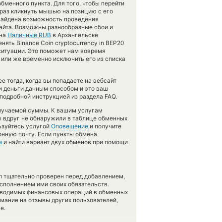
бменного пункта. Для того, чтобы перейти
 раз кликнуть мышью на позицию с его
 найдена возможность проведения
айта. Возможны разнообразные сбои и
на
Наличные RUB
в Архангельске
ять Binance Coin cryptocurrency in BEP20
 ситуации. Это поможет нам вовремя
или же временно исключить его из списка
 тогда, когда вы попадаете на вебсайт
и деньги данным способом и это ваш
подробной инструкцией из раздела FAQ.
олучаемой суммы. К вашим услугам
вы вдруг не обнаружили в таблице обменных
льзуйтесь услугой
Оповещение
и получите
онную почту. Если пункты обмена
м
и найти вариант двух обменов при помощи
л тщательно проверен перед добавлением,
сполнением ими своих обязательств.
оводимых финансовых операций в обменных
имание на отзывы других пользователей,
е.