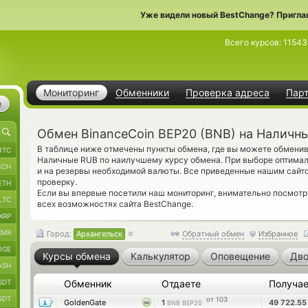
Уже видели новый BestChange? Пригла
Всего курсов:
1154
Мониторинг
Обменники
Проверка адреса
Пар
е
Обмен BinanceCoin BEP20 (BNB) на Наличны
В таблице ниже отмечены пункты обмена, где вы можете обменив
BTC
Наличные RUB по наилучшему курсу обмена. При выборе оптимал
BCH
и на резервы необходимой валюты. Все приведенные нашим сайт
проверку.
ETH
Если вы впервые посетили наш мониторинг, внимательно посмот
LTC
всех возможностях сайта BestChange.
XRP
XMR
Город:
Архангельск
Обратный обмен
Избранное
OGE
Курсы обмена
Калькулятор
Оповещение
Дво
ASH
SDT
Обменник
Отдаете
Получа
SDT
от 103
GoldenGate
1
49 722.5
BNB BEP20