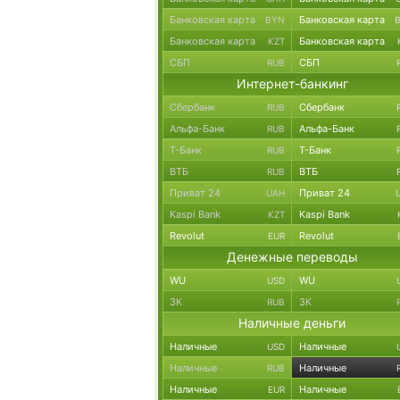
Банковская карта
Банковская карта
BYN
Банковская карта
Банковская карта
KZT
СБП
СБП
RUB
Интернет-банкинг
Сбербанк
Сбербанк
RUB
Альфа-Банк
Альфа-Банк
RUB
Т-Банк
Т-Банк
RUB
ВТБ
ВТБ
RUB
Приват 24
Приват 24
UAH
Kaspi Bank
Kaspi Bank
KZT
Revolut
Revolut
EUR
Денежные переводы
WU
WU
USD
ЗК
ЗК
RUB
Наличные деньги
Наличные
Наличные
USD
Наличные
Наличные
RUB
Наличные
Наличные
EUR