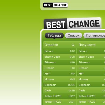
Таблица
Список
Популярно
Bitcoin
Bitcoin
BTC
Bitcoin Cash
Bitcoin Cash
BCH
Ethereum
Ethereum
ETH
Litecoin
Litecoin
LTC
XRP
XRP
XRP
Monero
Monero
XMR
Dogecoin
Dogecoin
DOGE
D
Dash
Dash
DASH
D
Tether ERC20
Tether ERC20
USDT
U
Tether TRC20
Tether TRC20
USDT
U