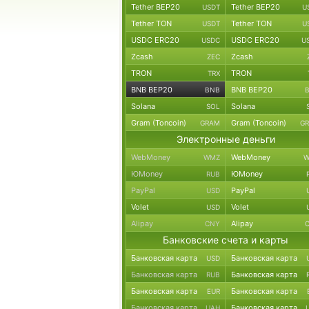
Tether BEP20
Tether BEP20
USDT
U
Tether TON
Tether TON
USDT
U
USDC ERC20
USDC ERC20
USDC
U
Zcash
Zcash
ZEC
TRON
TRON
TRX
BNB BEP20
BNB BEP20
BNB
Solana
Solana
SOL
Gram (Toncoin)
Gram (Toncoin)
GRAM
G
Электронные деньги
WebMoney
WebMoney
WMZ
W
ЮMoney
ЮMoney
RUB
PayPal
PayPal
USD
Volet
Volet
USD
Alipay
Alipay
CNY
Банковские счета и карты
Банковская карта
Банковская карта
USD
Банковская карта
Банковская карта
RUB
Банковская карта
Банковская карта
EUR
Банковская карта
Банковская карта
UAH