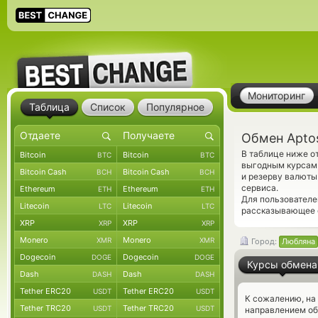
Мониторинг
Таблица
Список
Популярное
Обмен Apto
В таблице ниже о
Bitcoin
Bitcoin
BTC
BTC
выгодным курсам 
Bitcoin Cash
Bitcoin Cash
BCH
BCH
и резерву валюты
сервиса.
Ethereum
Ethereum
ETH
ETH
Для пользователе
Litecoin
Litecoin
LTC
LTC
рассказывающее о
XRP
XRP
XRP
XRP
Monero
Monero
XMR
XMR
Город:
Любляна
Dogecoin
Dogecoin
DOGE
DOGE
Курсы обмена
Dash
Dash
DASH
DASH
Tether ERC20
Tether ERC20
USDT
USDT
К сожалению, на
Tether TRC20
Tether TRC20
USDT
USDT
направлением об