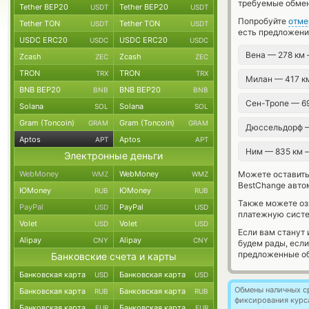
требуемые обмен
Tether BEP20
Tether BEP20
USDT
USDT
Попробуйте
отме
Tether TON
Tether TON
USDT
USDT
есть предложения
USDC ERC20
USDC ERC20
USDC
USDC
Вена — 278 км
Zcash
Zcash
ZEC
ZEC
TRON
TRON
TRX
TRX
Милан — 417 
BNB BEP20
BNB BEP20
BNB
BNB
Сен-Тропе — 6
Solana
Solana
SOL
SOL
Gram (Toncoin)
Gram (Toncoin)
GRAM
GRAM
Дюссельдорф 
Aptos
Aptos
APT
APT
Ним — 835 км
Электронные деньги
WebMoney
WebMoney
Можете оставит
WMZ
WMZ
BestChange авто
ЮMoney
ЮMoney
RUB
RUB
Также можете о
PayPal
PayPal
USD
USD
платежную систе
Volet
Volet
USD
USD
Если вам станут
Alipay
Alipay
CNY
CNY
будем рады, есл
предложенные об
Банковские счета и карты
Банковская карта
Банковская карта
USD
USD
Обмены наличных с
Банковская карта
Банковская карта
RUB
RUB
фиксирования курс
Банковская карта
Банковская карта
EUR
EUR