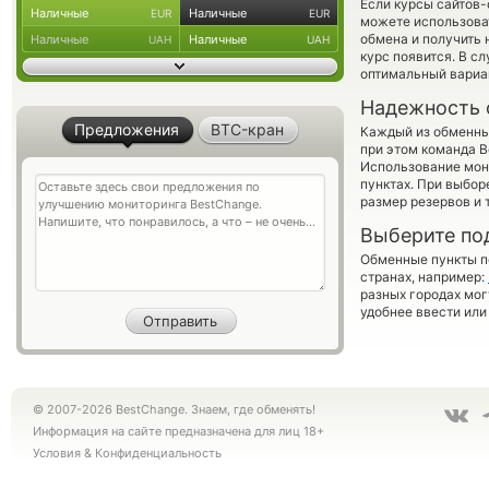
Если курсы сайтов
Наличные
Наличные
EUR
EUR
можете использов
обмена и получить 
Наличные
Наличные
UAH
UAH
курс появится. В с
оптимальный вариан
Надежность 
Предложения
BTC-кран
Каждый из обменны
при этом команда 
Использование мон
пунктах. При выбор
размер резервов и 
Выберите по
Обменные пункты по
странах, например:
разных городах мог
удобнее ввести или
© 2007-2026 BestChange. Знаем, где обменять!
Информация на сайте предназначена для лиц 18+
Условия
&
Конфиденциальность