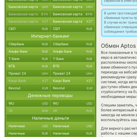
сервисом в электр
Банковская карта
Банковская карта
UAH
UAH
В целях противоде
Банковская карта
Банковская карта
BYN
BYN
обменные пункты п
Банковская карта
Банковская карта
KZT
KZT
В случае если тра
обменную операци
СБП
СБП
RUB
RUB
соблюдения требов
Интернет-банкинг
Сбербанк
Сбербанк
RUB
RUB
Обмен Aptos
Альфа-Банк
Альфа-Банк
RUB
RUB
Все показанные в т
евро в автоматичес
Т-Банк
Т-Банк
RUB
RUB
расположены около 
ВТБ
ВТБ
RUB
RUB
вами обменного пун
перехода на вебсай
Приват 24
Приват 24
UAH
UAH
рекомендуем сразу 
Kaspi Bank
Kaspi Bank
KZT
KZT
системе, когда ав
доступен обмен ден
Revolut
Revolut
EUR
EUR
cryptocurrency на 
Денежные переводы
необходимые меры:
WU
WU
USD
USD
Спешим заметить, ч
более интересный к
ЗК
ЗК
RUB
RUB
никогда не меняли 
Наличные деньги
воспользуйтесь наш
Наличные
Наличные
USD
USD
Для верного расчет
работы с нашим сер
Наличные
Наличные
RUB
RUB