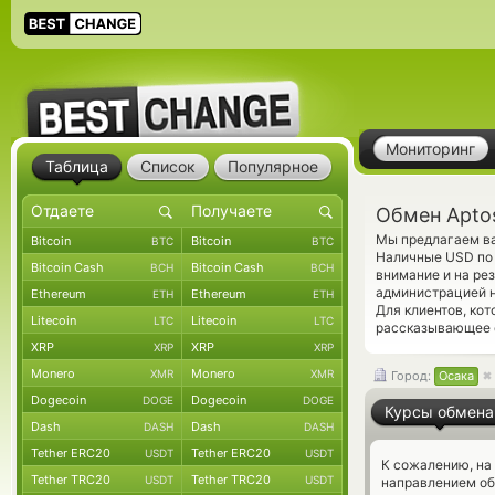
Мониторинг
Таблица
Список
Популярное
Обмен Apto
Мы предлагаем ва
Bitcoin
Bitcoin
BTC
BTC
Наличные USD по 
Bitcoin Cash
Bitcoin Cash
BCH
BCH
внимание и на ре
администрацией н
Ethereum
Ethereum
ETH
ETH
Для клиентов, ко
Litecoin
Litecoin
LTC
LTC
рассказывающее о
XRP
XRP
XRP
XRP
Monero
Monero
XMR
XMR
Город:
Осака
Dogecoin
Dogecoin
DOGE
DOGE
Курсы обмена
Dash
Dash
DASH
DASH
Tether ERC20
Tether ERC20
USDT
USDT
К сожалению, на
Tether TRC20
Tether TRC20
USDT
USDT
направлением об