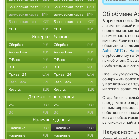
Банковская карта
Банковская карта
UAH
UAH
Об обмене Ap
Банковская карта
Банковская карта
BYN
BYN
В приведенной табл
Банковская карта
Банковская карта
KZT
KZT
автоматический ил
СБП
СБП
RUB
RUB
специальные метки,
возможность попаст
Интернет-банкинг
именем. Если вы пе
Сбербанк
Сбербанк
RUB
RUB
обратиться к админ
Aptos (APT)
на
Нали
Альфа-Банк
Альфа-Банк
RUB
RUB
cryptocurrency на D
Т-Банк
Т-Банк
RUB
RUB
нам об этом. С ва
проблемы, или же и
ВТБ
ВТБ
RUB
RUB
Спешим уведомить,
Приват 24
Приват 24
UAH
UAH
обнаружить более 
Kaspi Bank
Kaspi Bank
KZT
KZT
у вас возникают тр
и воспользоваться 
Revolut
Revolut
EUR
EUR
Денежные переводы
Старайтесь каждый
всегда можете под
WU
WU
USD
USD
нашим сервисом, в
ЗК
ЗК
собственные параме
RUB
RUB
когда необходимый 
Наличные деньги
вы сможете найти 
Наличные
Наличные
USD
USD
Надежность 
Наличные
Наличные
RUB
RUB
Каждый из обменны