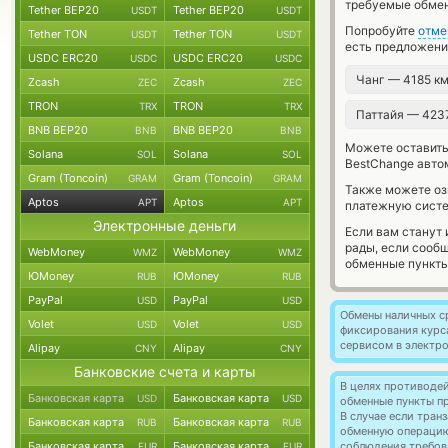
требуемые обмен
Tether BEP20
Tether BEP20
USDT
USDT
Попробуйте
отме
Tether TON
Tether TON
USDT
USDT
есть предложени
USDC ERC20
USDC ERC20
USDC
USDC
Чанг — 4185 к
Zcash
Zcash
ZEC
ZEC
TRON
TRON
TRX
TRX
Паттайя — 423
BNB BEP20
BNB BEP20
BNB
BNB
Можете оставит
Solana
Solana
SOL
SOL
BestChange авто
Gram (Toncoin)
Gram (Toncoin)
GRAM
GRAM
Также можете о
Aptos
Aptos
APT
APT
платежную систе
Электронные деньги
Если вам станут
рады, если сооб
WebMoney
WebMoney
WMZ
WMZ
обменные пункты
ЮMoney
ЮMoney
RUB
RUB
PayPal
PayPal
USD
USD
Обмены наличных с
Volet
Volet
USD
USD
фиксирования курс
сервисом в электр
Alipay
Alipay
CNY
CNY
Банковские счета и карты
В целях противоде
Банковская карта
Банковская карта
USD
USD
обменные пункты п
В случае если тра
Банковская карта
Банковская карта
RUB
RUB
обменную операци
Банковская карта
Банковская карта
соблюдения требов
EUR
EUR