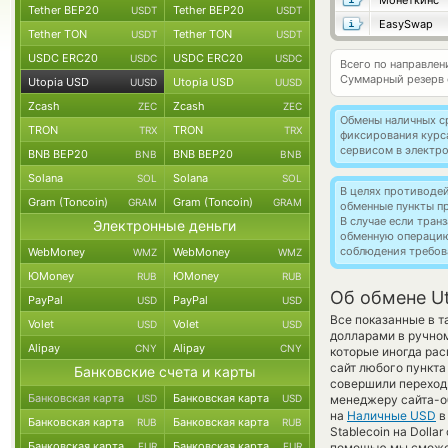
Монеткинс
Tether BEP20
Tether BEP20
USDT
USDT
EasySwap
Tether TON
Tether TON
USDT
USDT
USDC ERC20
USDC ERC20
USDC
USDC
Всего по направле
Суммарный резерв
Utopia USD
Utopia USD
UUSD
UUSD
Zcash
Zcash
ZEC
ZEC
Обмены наличных с
TRON
TRON
TRX
TRX
фиксирования курс
сервисом в электр
BNB BEP20
BNB BEP20
BNB
BNB
Solana
Solana
SOL
SOL
В целях противоде
Gram (Toncoin)
Gram (Toncoin)
GRAM
GRAM
обменные пункты п
В случае если тра
Электронные деньги
обменную операци
соблюдения требов
WebMoney
WebMoney
WMZ
WMZ
ЮMoney
ЮMoney
RUB
RUB
Об обмене Ut
PayPal
PayPal
USD
USD
Все показанные в 
Volet
Volet
USD
USD
долларами в ручно
Alipay
Alipay
CNY
CNY
которые иногда рас
сайт любого пункта
Банковские счета и карты
совершили переход 
Банковская карта
Банковская карта
USD
USD
менеджеру сайта-о
на
Наличные USD
в
Банковская карта
Банковская карта
RUB
RUB
Stablecoin на Doll
Банковская карта
Банковская карта
EUR
EUR
помощью мы сможем