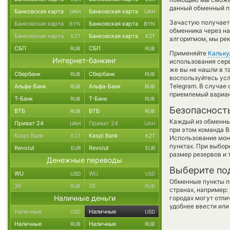
данный обменный пу
Банковская карта
Банковская карта
UAH
UAH
Зачастую получает
Банковская карта
Банковская карта
BYN
BYN
обменника через на
Банковская карта
Банковская карта
KZT
KZT
алгоритмом, мы рек
СБП
СБП
RUB
RUB
Применяйте
Кальку
Интернет-банкинг
использования серв
же вы не нашли в т
Сбербанк
Сбербанк
RUB
RUB
воспользуйтесь ус
Telegram. В случае
Альфа-Банк
Альфа-Банк
RUB
RUB
приемлемый вариан
Т-Банк
Т-Банк
RUB
RUB
Безопасност
ВТБ
ВТБ
RUB
RUB
Каждый из обменны
Приват 24
Приват 24
UAH
UAH
при этом команда 
Kaspi Bank
Kaspi Bank
KZT
KZT
Использование мон
пунктах. При выбор
Revolut
Revolut
EUR
EUR
размер резервов и 
Денежные переводы
Выберите по
WU
WU
USD
USD
Обменные пункты по
ЗК
ЗК
RUB
RUB
странах, например:
Наличные деньги
городах могут отли
удобнее ввести или
Наличные
Наличные
USD
USD
Наличные
Наличные
RUB
RUB