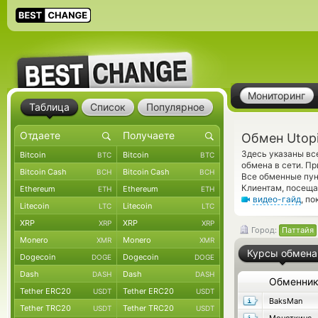
Мониторинг
Таблица
Список
Популярное
Обмен Utop
Здесь указаны вс
Bitcoin
Bitcoin
BTC
BTC
обмена в сети. П
Bitcoin Cash
Bitcoin Cash
BCH
BCH
Все обменные пун
Клиентам, посещ
Ethereum
Ethereum
ETH
ETH
видео-гайд
, п
Litecoin
Litecoin
LTC
LTC
XRP
XRP
XRP
XRP
Город:
Паттайя
Monero
Monero
XMR
XMR
Курсы обмена
Dogecoin
Dogecoin
DOGE
DOGE
Dash
Dash
DASH
DASH
Обменни
Tether ERC20
Tether ERC20
USDT
USDT
BaksMan
Tether TRC20
Tether TRC20
USDT
USDT