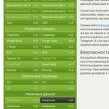
данный обменный пу
Банковская карта
Банковская карта
UAH
UAH
Зачастую получает
Банковская карта
Банковская карта
BYN
BYN
обменника через на
Банковская карта
Банковская карта
KZT
KZT
алгоритмом, мы рек
СБП
СБП
RUB
RUB
Применяйте
Кальку
Интернет-банкинг
использования серв
же вы не нашли в т
Сбербанк
Сбербанк
RUB
RUB
воспользуйтесь ус
Telegram. В случае
Альфа-Банк
Альфа-Банк
RUB
RUB
приемлемый вариан
Т-Банк
Т-Банк
RUB
RUB
Безопасност
ВТБ
ВТБ
RUB
RUB
Каждый из обменны
Приват 24
Приват 24
UAH
UAH
при этом команда 
Kaspi Bank
Kaspi Bank
KZT
KZT
Использование мон
пунктах. При выбор
Revolut
Revolut
EUR
EUR
размер резервов и 
Денежные переводы
WU
WU
USD
USD
ЗК
ЗК
RUB
RUB
Наличные деньги
Наличные
Наличные
USD
USD
Наличные
Наличные
RUB
RUB