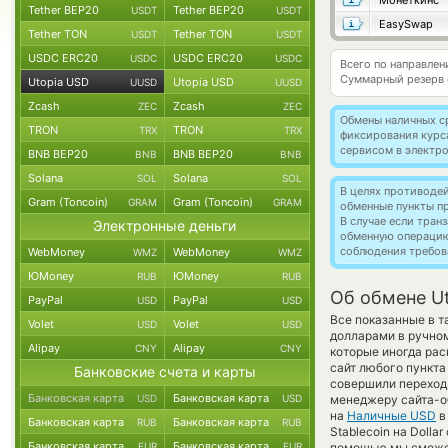
Монеткинс
Tether BEP20
Tether BEP20
USDT
USDT
EasySwap
Tether TON
Tether TON
USDT
USDT
USDC ERC20
USDC ERC20
USDC
USDC
Всего по направле
Суммарный резерв
Utopia USD
Utopia USD
UUSD
UUSD
Zcash
Zcash
ZEC
ZEC
Обмены наличных с
TRON
TRON
TRX
TRX
фиксирования курс
сервисом в электр
BNB BEP20
BNB BEP20
BNB
BNB
Solana
Solana
SOL
SOL
В целях противоде
Gram (Toncoin)
Gram (Toncoin)
GRAM
GRAM
обменные пункты п
В случае если тра
Электронные деньги
обменную операци
соблюдения требов
WebMoney
WebMoney
WMZ
WMZ
ЮMoney
ЮMoney
RUB
RUB
Об обмене U
PayPal
PayPal
USD
USD
Все показанные в 
Volet
Volet
USD
USD
долларами в ручно
Alipay
Alipay
CNY
CNY
которые иногда рас
сайт любого пункта
Банковские счета и карты
совершили переход 
Банковская карта
Банковская карта
USD
USD
менеджеру сайта-о
на
Наличные USD
в
Банковская карта
Банковская карта
RUB
RUB
Stablecoin на Doll
Банковская карта
Банковская карта
EUR
EUR
помощью мы сможем