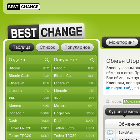
Мониторинг
Таблица
Список
Популярное
Обмен Utop
Здесь указаны вс
Bitcoin
Bitcoin
BTC
BTC
обмена в сети. П
Bitcoin Cash
Bitcoin Cash
BCH
BCH
Все обменные пун
Клиентам, посещ
Ethereum
Ethereum
ETH
ETH
видео-гайд
, п
Litecoin
Litecoin
LTC
LTC
XRP
XRP
XRP
XRP
Город:
Монреал
Monero
Monero
XMR
XMR
Курсы обмена
Dogecoin
Dogecoin
DOGE
DOGE
Dash
Dash
DASH
DASH
Обменни
Tether ERC20
Tether ERC20
USDT
USDT
BaksMan
Tether TRC20
Tether TRC20
USDT
USDT