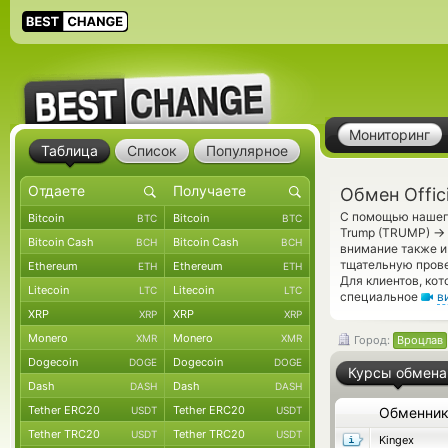
Мониторинг
Таблица
Список
Популярное
Обмен Offic
С помощью нашего
Bitcoin
Bitcoin
BTC
BTC
→
Trump (TRUMP)
Bitcoin Cash
Bitcoin Cash
BCH
BCH
внимание также и
тщательную прове
Ethereum
Ethereum
ETH
ETH
Для клиентов, ко
Litecoin
Litecoin
LTC
LTC
специальное
в
XRP
XRP
XRP
XRP
Monero
Monero
XMR
XMR
Город:
Вроцлав
Dogecoin
Dogecoin
DOGE
DOGE
Курсы обмена
Dash
Dash
DASH
DASH
Tether ERC20
Tether ERC20
USDT
USDT
Обменни
Tether TRC20
Tether TRC20
USDT
USDT
Kingex