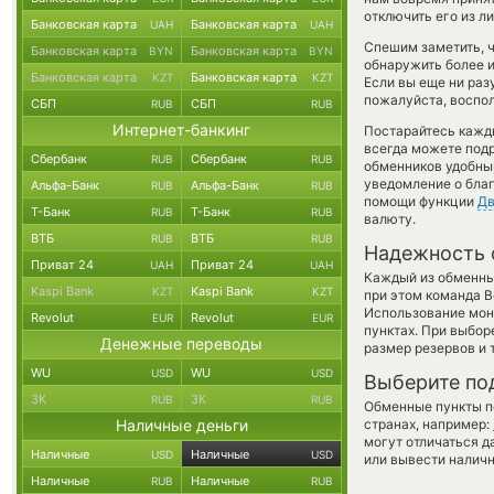
отключить его из л
Банковская карта
Банковская карта
UAH
UAH
Спешим заметить, 
Банковская карта
Банковская карта
BYN
BYN
обнаружить более 
Банковская карта
Банковская карта
KZT
KZT
Если вы еще ни раз
пожалуйста, воспол
СБП
СБП
RUB
RUB
Интернет-банкинг
Постарайтесь кажд
всегда можете под
Сбербанк
Сбербанк
RUB
RUB
обменников удобный
уведомление о благ
Альфа-Банк
Альфа-Банк
RUB
RUB
помощи функции
Дв
Т-Банк
Т-Банк
RUB
RUB
валюту.
ВТБ
ВТБ
RUB
RUB
Надежность 
Приват 24
Приват 24
UAH
UAH
Каждый из обменны
Kaspi Bank
Kaspi Bank
KZT
KZT
при этом команда 
Использование мон
Revolut
Revolut
EUR
EUR
пунктах. При выбор
Денежные переводы
размер резервов и 
WU
WU
USD
USD
Выберите по
ЗК
ЗК
RUB
RUB
Обменные пункты по
Наличные деньги
странах, например:
могут отличаться д
Наличные
Наличные
USD
USD
или вывести наличн
Наличные
Наличные
RUB
RUB