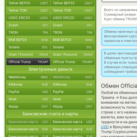
Tether BEP20
Tether BEP20
USDT
USDT
Всего по направлен
Tether TON
Tether TON
USDT
USDT
Суммарный резерв
USDC ERC20
USDC ERC20
USDC
USDC
Курс обмена
TRUMP
Zcash
Zcash
ZEC
ZEC
Обмены наличных с
TRON
TRON
TRX
TRX
фиксирования курс
BNB BEP20
BNB BEP20
BNB
BNB
сервисом в электр
Solana
Solana
SOL
SOL
В целях противоде
Gram (Toncoin)
Gram (Toncoin)
GRAM
GRAM
обменные пункты п
Official Trump
Official Trump
TRUMP
TRUMP
В случае если тра
обменную операци
Электронные деньги
соблюдения требов
WebMoney
WebMoney
WMZ
WMZ
ЮMoney
ЮMoney
RUB
RUB
Обмен Offici
PayPal
PayPal
USD
USD
Любой из обменных 
→
Трампа
Кэш долл
Volet
Volet
USD
USD
внимание на метки,
Alipay
Alipay
CNY
CNY
возможность попас
строке с его назва
Банковские счета и карты
валюты, вам нужно 
Банковская карта
Банковская карта
трудности и на дан
USD
USD
USD
в Вроцлаве нед
Банковская карта
Банковская карта
RUB
RUB
Trump Cryptocurrenc
Банковская карта
Банковская карта
нам вовремя приня
EUR
EUR