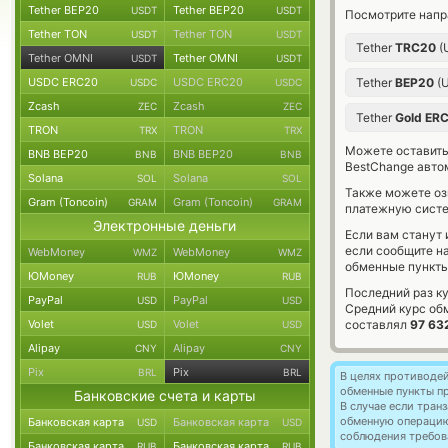
Tether BEP20
Tether BEP20
USDT
USDT
Посмотрите напр
Tether TON
Tether TON
USDT
USDT
Tether
TRC20
(
Tether OMNI
Tether OMNI
USDT
USDT
USDC ERC20
USDC ERC20
Tether
BEP20
(
USDC
USDC
Zcash
Zcash
ZEC
ZEC
Tether
Gold ER
TRON
TRON
TRX
TRX
Можете оставит
BNB BEP20
BNB BEP20
BNB
BNB
BestChange авто
Solana
Solana
SOL
SOL
Также можете о
Gram (Toncoin)
Gram (Toncoin)
GRAM
GRAM
платежную систе
Электронные деньги
Если вам станут
если сообщите н
WebMoney
WebMoney
WMZ
WMZ
обменные пункты
ЮMoney
ЮMoney
RUB
RUB
Последний раз к
PayPal
PayPal
USD
USD
Средний курс об
Volet
Volet
составлял
97 63
USD
USD
Alipay
Alipay
CNY
CNY
Pix
Pix
BRL
BRL
В целях противоде
обменные пункты п
Банковские счета и карты
В случае если тра
обменную операци
Банковская карта
Банковская карта
USD
USD
соблюдения требов
Банковская карта
Банковская карта
RUB
RUB