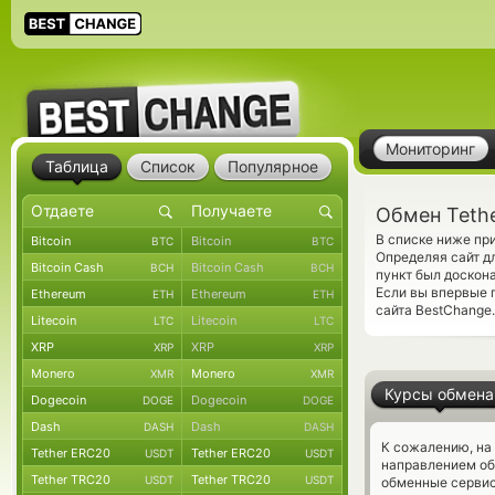
Мониторинг
Таблица
Список
Популярное
Обмен Tethe
В списке ниже пр
Bitcoin
Bitcoin
BTC
BTC
Определяя сайт д
Bitcoin Cash
Bitcoin Cash
BCH
BCH
пункт был доскон
Если вы впервые 
Ethereum
Ethereum
ETH
ETH
сайта BestChange.
Litecoin
Litecoin
LTC
LTC
XRP
XRP
XRP
XRP
Monero
Monero
XMR
XMR
Курсы обмена
Dogecoin
Dogecoin
DOGE
DOGE
Dash
Dash
DASH
DASH
К сожалению, на
Tether ERC20
Tether ERC20
USDT
USDT
направлением об
Tether TRC20
Tether TRC20
USDT
USDT
обменные сервис