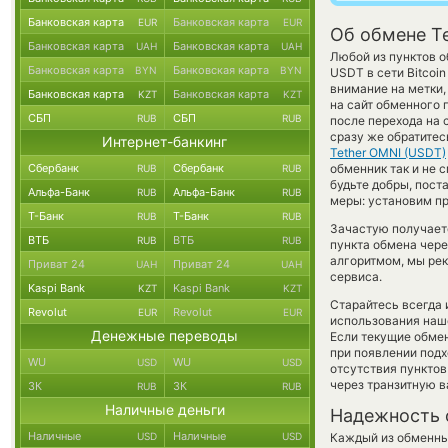
Банковская карта
Банковская карта
EUR
EUR
Об обмене Te
Банковская карта
Банковская карта
UAH
UAH
Любой из пунктов о
Банковская карта
Банковская карта
BYN
BYN
USDT в сети Bitcoi
внимание на метки,
Банковская карта
Банковская карта
KZT
KZT
на сайт обменного 
СБП
СБП
RUB
RUB
после перехода на
сразу же обратитес
Интернет-банкинг
Tether OMNI (USDT)
Сбербанк
Сбербанк
обменник так и не см
RUB
RUB
будьте добры, пост
Альфа-Банк
Альфа-Банк
RUB
RUB
меры: установим пр
Т-Банк
Т-Банк
RUB
RUB
Зачастую получает
ВТБ
ВТБ
RUB
RUB
пункта обмена чере
алгоритмом, мы ре
Приват 24
Приват 24
UAH
UAH
сервиса.
Kaspi Bank
Kaspi Bank
KZT
KZT
Старайтесь всегда
Revolut
Revolut
EUR
EUR
использования наше
Денежные переводы
Если текущие обме
при появлении подх
WU
WU
USD
USD
отсутствия пункто
через транзитную в
ЗК
ЗК
RUB
RUB
Наличные деньги
Надежность 
Наличные
Наличные
USD
USD
Каждый из обменны