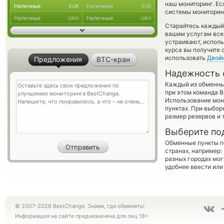
наш мониторинг. Ес
Наличные
Наличные
EUR
EUR
системы мониторинг
Наличные
Наличные
UAH
UAH
Старайтесь каждый
вашим услугам все
устраивают, испол
курса вы получите 
использовать
Двой
Предложения
BTC-кран
Надежность 
Каждый из обменны
при этом команда 
Использование мон
пунктах. При выбор
размер резервов и 
Выберите по
Обменные пункты по
странах, например:
разных городах мог
удобнее ввести или
© 2007-2026 BestChange. Знаем, где обменять!
Информация на сайте предназначена для лиц 18+