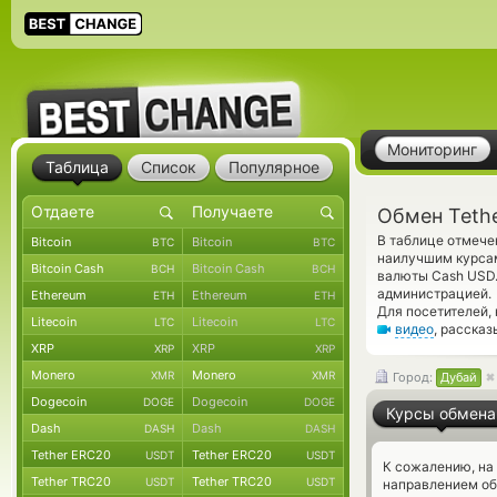
Мониторинг
Таблица
Список
Популярное
Обмен Teth
В таблице отмече
Bitcoin
Bitcoin
BTC
BTC
наилучшим курсам
Bitcoin Cash
Bitcoin Cash
BCH
BCH
валюты Cash USD.
администрацией.
Ethereum
Ethereum
ETH
ETH
Для посетителей,
Litecoin
Litecoin
LTC
LTC
видео
, расска
XRP
XRP
XRP
XRP
Monero
Monero
XMR
XMR
Город:
Дубай
Dogecoin
Dogecoin
DOGE
DOGE
Курсы обмена
Dash
Dash
DASH
DASH
Tether ERC20
Tether ERC20
USDT
USDT
К сожалению, на
Tether TRC20
Tether TRC20
USDT
USDT
направлением об