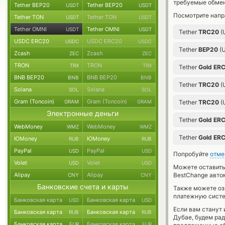
требуемые обмен
Tether BEP20
Tether BEP20
USDT
USDT
Посмотрите напр
Tether TON
Tether TON
USDT
USDT
Tether OMNI
Tether OMNI
USDT
USDT
Tether
TRC20
(
USDC ERC20
USDC ERC20
USDC
USDC
Tether
BEP20
(
Zcash
Zcash
ZEC
ZEC
TRON
TRON
TRX
TRX
Tether
Gold ER
BNB BEP20
BNB BEP20
BNB
BNB
Tether
TRC20
(
Solana
Solana
SOL
SOL
Gram (Toncoin)
Gram (Toncoin)
GRAM
GRAM
Tether
TRC20
(
Электронные деньги
Tether
Gold ER
WebMoney
WebMoney
WMZ
WMZ
Tether
Gold ER
ЮMoney
ЮMoney
RUB
RUB
PayPal
PayPal
USD
USD
Попробуйте
отме
Volet
Volet
USD
USD
Можете оставит
Alipay
Alipay
BestChange авто
CNY
CNY
Банковские счета и карты
Также можете о
платежную систе
Банковская карта
Банковская карта
USD
USD
Если вам станут
Банковская карта
Банковская карта
RUB
RUB
Дубае, будем ра
Банковская карта
Банковская карта
EUR
EUR