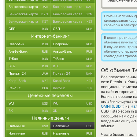
предложенные об
Банковская карта
Банковская карта
UAH
UAH
Банковская карта
Банковская карта
BYN
BYN
Обмены наличных с
фиксирования курс
Банковская карта
Банковская карта
KZT
KZT
сервисом в электр
СБП
СБП
RUB
RUB
Интернет-банкинг
В целях противоде
обменные пункты п
Сбербанк
Сбербанк
RUB
RUB
В случае если тра
Альфа-Банк
Альфа-Банк
обменную операци
RUB
RUB
соблюдения требов
Т-Банк
Т-Банк
RUB
RUB
ВТБ
ВТБ
RUB
RUB
Об обмене Te
Приват 24
Приват 24
UAH
UAH
Все представленные
Kaspi Bank
Kaspi Bank
KZT
KZT
→
сети Bitcoin
Кэш д
специальные метки,
Revolut
Revolut
EUR
EUR
на сайт интересующ
Денежные переводы
Если вы перешли на
онлайн-консультант
WU
WU
USD
USD
OMNI (USDT)
на
На
ЗК
ЗК
RUB
RUB
USDT stablecoin in 
сообщите нам о да
Наличные деньги
владельцами пункта
обмена.
Наличные
Наличные
USD
USD
Наличные
Наличные
RUB
RUB
Часто бывает так, 