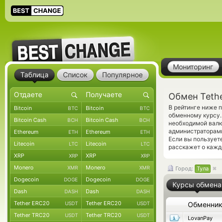
Мониторинг
Таблица
Список
Популярное
Обмен Teth
В рейтинге ниже 
Bitcoin
Bitcoin
BTC
BTC
обменному курсу.
Bitcoin Cash
Bitcoin Cash
BCH
BCH
необходимой валю
администраторам
Ethereum
Ethereum
ETH
ETH
Если вы пользует
Litecoin
Litecoin
LTC
LTC
расскажет о кажд
XRP
XRP
XRP
XRP
Monero
Monero
XMR
XMR
Город:
Тула
Dogecoin
Dogecoin
DOGE
DOGE
Курсы обмена
Dash
Dash
DASH
DASH
Tether ERC20
Tether ERC20
USDT
USDT
Обменни
Tether TRC20
Tether TRC20
USDT
USDT
LovanPay