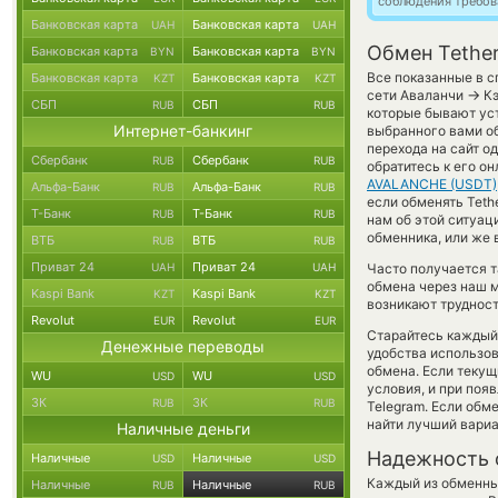
соблюдения требов
Банковская карта
Банковская карта
UAH
UAH
Обмен Tethe
Банковская карта
Банковская карта
BYN
BYN
Все показанные в с
Банковская карта
Банковская карта
KZT
KZT
→
сети Аваланчи
Кэ
СБП
СБП
RUB
RUB
которые бывают уст
Интернет-банкинг
выбранного вами об
перехода на сайт о
Сбербанк
Сбербанк
RUB
RUB
обратитесь к его о
AVALANCHE (USDT)
Альфа-Банк
Альфа-Банк
RUB
RUB
если обменять Tethe
Т-Банк
Т-Банк
RUB
RUB
нам об этой ситуац
обменника, или же 
ВТБ
ВТБ
RUB
RUB
Приват 24
Приват 24
UAH
UAH
Часто получается 
обмена через наш м
Kaspi Bank
Kaspi Bank
KZT
KZT
возникают трудност
Revolut
Revolut
EUR
EUR
Старайтесь каждый
Денежные переводы
удобства использов
обмена. Если текущ
WU
WU
USD
USD
условия, и при поя
ЗК
ЗК
RUB
RUB
Telegram. Если обм
найти лучший вариа
Наличные деньги
Надежность 
Наличные
Наличные
USD
USD
Каждый из обменны
Наличные
Наличные
RUB
RUB