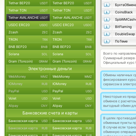
Tether BEP20
Tether BEP20
USDT
USDT
БухтаОбмен
Tether TON
Tether TON
USDT
USDT
CoinsBlack
Tether AVALANCHE
Tether AVALANCHE
USDT
USDT
SpbWMCash
USDC ERC20
USDC ERC20
USDC
USDC
BitFlaming
Zcash
Zcash
ZEC
ZEC
DoubleSwap
TRON
TRON
TRX
TRX
ПоТеме
BNB BEP20
BNB BEP20
BNB
BNB
Всего по направле
Solana
Solana
SOL
SOL
Суммарный резерв
Gram (Toncoin)
Gram (Toncoin)
GRAM
GRAM
Официальный курс
Электронные деньги
Обмены наличных с
WebMoney
WebMoney
WMZ
WMZ
фиксирования курс
ЮMoney
ЮMoney
RUB
RUB
сервисом в электр
PayPal
PayPal
USD
USD
Некоторые из пред
Volet
Volet
USD
USD
обменов с расчето
Alipay
Alipay
выгодный обмен дл
CNY
CNY
Банковские счета и карты
В целях противоде
Банковская карта
Банковская карта
USD
USD
обменные пункты п
В случае если тра
Банковская карта
Банковская карта
RUB
RUB
обменную операци
Банковская карта
Банковская карта
EUR
EUR