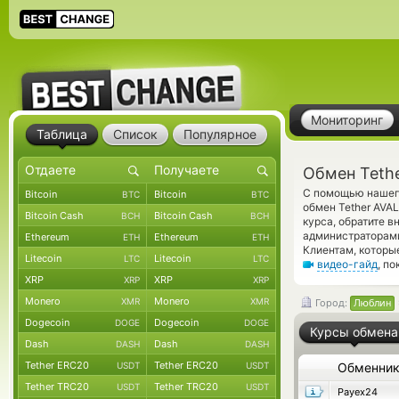
Мониторинг
Таблица
Список
Популярное
Обмен Teth
С помощью нашего
Bitcoin
Bitcoin
BTC
BTC
обмен Tether AV
Bitcoin Cash
Bitcoin Cash
BCH
BCH
курса, обратите 
администраторами
Ethereum
Ethereum
ETH
ETH
Клиентам, которы
Litecoin
Litecoin
LTC
LTC
видео-гайд
, п
XRP
XRP
XRP
XRP
Monero
Monero
XMR
XMR
Город:
Люблин
Dogecoin
Dogecoin
DOGE
DOGE
Курсы обмена
Dash
Dash
DASH
DASH
Tether ERC20
Tether ERC20
USDT
USDT
Обменни
Tether TRC20
Tether TRC20
USDT
USDT
Payex24