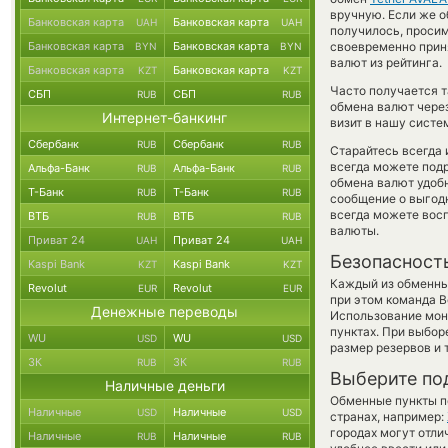
вручную. Если же об
Банковская карта
Банковская карта
UAH
UAH
получилось, проси
Банковская карта
Банковская карта
своевременно прин
BYN
BYN
валют из рейтинга.
Банковская карта
Банковская карта
KZT
KZT
Часто получается 
СБП
СБП
RUB
RUB
обмена валют через
Интернет-банкинг
визит в нашу систе
Сбербанк
Сбербанк
RUB
RUB
Старайтесь всегда
всегда можете под
Альфа-Банк
Альфа-Банк
RUB
RUB
обмена валют удобн
Т-Банк
Т-Банк
RUB
RUB
сообщение о выгодн
всегда можете вос
ВТБ
ВТБ
RUB
RUB
валюты.
Приват 24
Приват 24
UAH
UAH
Безопасност
Kaspi Bank
Kaspi Bank
KZT
KZT
Каждый из обменны
Revolut
Revolut
EUR
EUR
при этом команда 
Денежные переводы
Использование мон
пунктах. При выбор
WU
WU
USD
USD
размер резервов и 
ЗК
ЗК
RUB
RUB
Выберите по
Наличные деньги
Обменные пункты по
Наличные
Наличные
USD
USD
странах, например:
городах могут отли
Наличные
Наличные
RUB
RUB