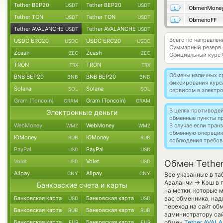
Tether BEP20
Tether BEP20
USDT
USDT
ObmenMone
Tether TON
Tether TON
USDT
USDT
ObmenoFF
Tether AVALANCHE
Tether AVALANCHE
USDT
USDT
Всего по направле
USDC ERC20
USDC ERC20
USDC
USDC
Суммарный резерв
Zcash
Zcash
ZEC
ZEC
Официальный курс
TRON
TRON
TRX
TRX
Обмены наличных с
BNB BEP20
BNB BEP20
BNB
BNB
фиксирования курс
Solana
Solana
SOL
SOL
сервисом в электр
Gram (Toncoin)
Gram (Toncoin)
GRAM
GRAM
В целях противоде
Электронные деньги
обменные пункты п
WebMoney
WebMoney
В случае если тра
WMZ
WMZ
обменную операци
ЮMoney
ЮMoney
RUB
RUB
соблюдения требов
PayPal
PayPal
USD
USD
Volet
Volet
USD
USD
Обмен Tethe
Alipay
Alipay
CNY
CNY
Все указанные в та
→
Аваланчи
Кэш в 
Банковские счета и карты
на метки, которые 
Банковская карта
Банковская карта
вас обменника, над
USD
USD
переход на сайт об
Банковская карта
Банковская карта
RUB
RUB
администратору са
Банковская карта
Банковская карта
обмен
Tether AVAL
EUR
EUR