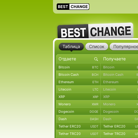
Таблица
Список
Популярно
Bitcoin
Bitcoin
BTC
Bitcoin Cash
Bitcoin Cash
BCH
Ethereum
Ethereum
ETH
Litecoin
Litecoin
LTC
XRP
XRP
XRP
Monero
Monero
XMR
Dogecoin
Dogecoin
DOGE
D
Dash
Dash
DASH
D
Tether ERC20
Tether ERC20
USDT
U
Tether TRC20
Tether TRC20
USDT
U