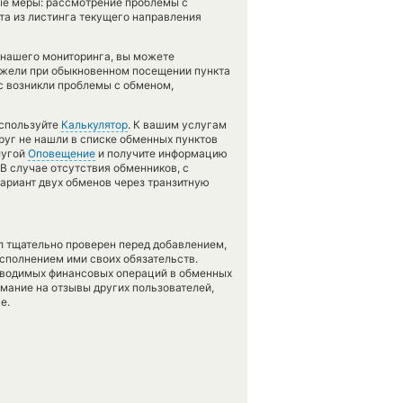
ые меры: рассмотрение проблемы с
та из листинга текущего направления
 нашего мониторинга, вы можете
жели при обыкновенном посещении пункта
ас возникли проблемы с обменом,
используйте
Калькулятор
. К вашим услугам
друг не нашли в списке обменных пунктов
лугой
Оповещение
и получите информацию
 В случае отсутствия обменников, с
риант двух обменов через транзитную
л тщательно проверен перед добавлением,
сполнением ими своих обязательств.
оводимых финансовых операций в обменных
имание на отзывы других пользователей,
е.