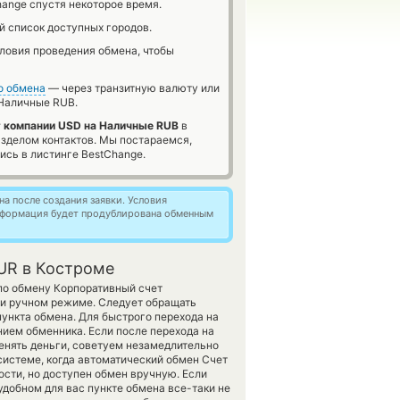
ange спустя некоторое время.
й список доступных городов.
словия проведения обмена, чтобы
о обмена
— через транзитную валюту или
Наличные RUB.
 компании USD на Наличные RUB
в
азделом контактов. Мы постараемся,
сь в листинге BestChange.
а после создания заявки. Условия
информация будет продублирована обменным
UR в Костроме
по обмену Корпоративный счет
и ручном режиме. Следует обращать
пункта обмена. Для быстрого перехода на
нием обменника. Если после перехода на
нять деньги, советуем незамедлительно
системе, когда автоматический обмен Счет
сти, но доступен обмен вручную. Если
h в удобном для вас пункте обмена все-таки не