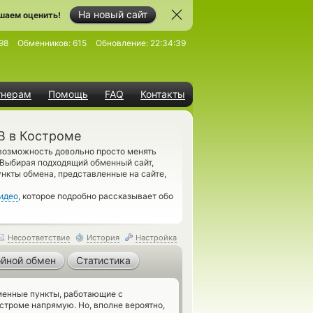
На новый сайт
шаем оценить!
98
Обменников:
615
Обновление:
22:34:39
тнерам
Помощь
FAQ
Контакты
B в Костроме
 возможность довольно просто менять
 Выбирая подходящий обменный сайт,
ункты обмена, представленные на сайте,
идео
, которое подробно рассказывает обо
Несоответствие
История
Настройка
йной обмен
Статистика
енные пункты, работающие с
троме напрямую. Но, вполне вероятно,