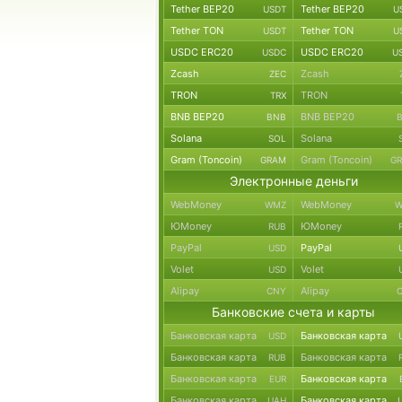
Tether BEP20
Tether BEP20
USDT
U
Tether TON
Tether TON
USDT
U
USDC ERC20
USDC ERC20
USDC
U
Zcash
Zcash
ZEC
TRON
TRON
TRX
BNB BEP20
BNB BEP20
BNB
Solana
Solana
SOL
Gram (Toncoin)
Gram (Toncoin)
GRAM
G
Электронные деньги
WebMoney
WebMoney
WMZ
W
ЮMoney
ЮMoney
RUB
PayPal
PayPal
USD
Volet
Volet
USD
Alipay
Alipay
CNY
Банковские счета и карты
Банковская карта
Банковская карта
USD
Банковская карта
Банковская карта
RUB
Банковская карта
Банковская карта
EUR
Банковская карта
Банковская карта
UAH