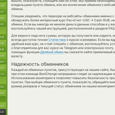
вышло, пожалуйста, сообщите нам об этом. Мы примем необходим
владельцами пункта обмена, или же исключение обменного вебсай
BYN
обмена.
KZT
Спешим уведомить, что переходя на вебсайты-обменники именно с
RUB
→
обнаружить более интересный курс РасчСчет-USD
Cash-RUB, не
обмена. Если вы никогда не меняли деньги данным способом и у в
USD
воспользуйтесь нашей инструкцией, расположенной в разделе FAQ.
Для верного подсчета суммы, которую вы получаете или отдаете, 
RUB
всегда доступна точная
Статистика
о курсах и резервах. Если вы в
RUB
удобный вам курс, не стоит спешить с обменом, воспользуйтесь ус
о благоприятном для вас курсе на Telegram или электронную почту.
RUB
помощью функции
Двойной обмен
вы сможете найти приемлемый ва
RUB
валюту.
UAH
Надежность обменников
KZT
Каждый из обменных пунктов, присутствующих на нашем сайте, бы
при этом команда BestChange непрерывно следит за надлежащим и
EUR
Использование мониторинга позволяет повысить безопасность пр
пунктах. При выборе обменного пункта, пожалуйста, обращайте вн
размер резервов и текущий статус обменника на нашем мониторинг
USD
RUB
USD
RUB