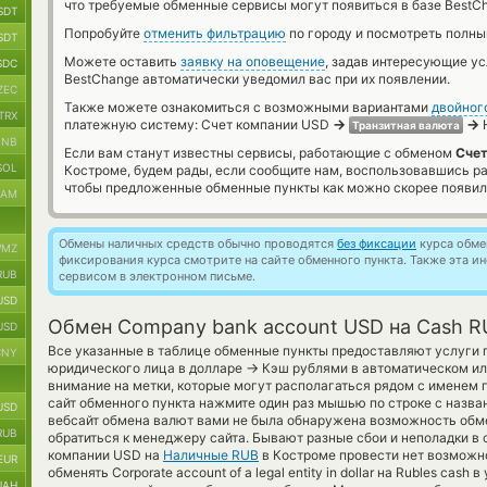
что требуемые обменные сервисы могут появиться в базе BestCh
SDT
Попробуйте
отменить фильтрацию
по городу и посмотреть полны
SDT
Можете оставить
заявку на оповещение
, задав интересующие у
SDC
BestChange автоматически уведомил вас при их появлении.
ZEC
Также можете ознакомиться с возможными вариантами
двойног
TRX
→
→
платежную систему: Счет компании USD
Транзитная валюта
BNB
Если вам станут известны сервисы, работающие с обменом
Счет
SOL
Костроме, будем рады, если сообщите нам, воспользовавшись р
чтобы предложенные обменные пункты как можно скорее появили
RAM
Обмены наличных средств обычно проводятся
без фиксации
курса обмен
MZ
фиксирования курса смотрите на сайте обменного пункта. Также эта 
RUB
сервисом в электронном письме.
USD
Обмен Company bank account USD на Cash R
USD
Все указанные в таблице обменные пункты предоставляют услуги 
CNY
→
юридического лица в долларе
Кэш рублями в автоматическом ил
внимание на метки, которые могут располагаться рядом с именем 
сайт обменного пункта нажмите один раз мышью по строке с назва
USD
вебсайт обмена валют вами не была обнаружена возможность обме
RUB
обратиться к менеджеру сайта. Бывают разные сбои и неполадки в 
компании USD на
Наличные RUB
в Костроме провести нет возможно
EUR
обменять Corporate account of a legal entity in dollar на Rubles cas
UAH