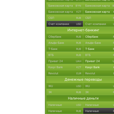
Банковская карта
Банковская карта
BYN
Банковская карта
Банковская карта
KZT
СБП
СБП
RUB
Счет компании
Счет компании
USD
Интернет-банкинг
Сбербанк
Сбербанк
RUB
Альфа-Банк
Альфа-Банк
RUB
Т-Банк
Т-Банк
RUB
ВТБ
ВТБ
RUB
Приват 24
Приват 24
UAH
Kaspi Bank
Kaspi Bank
KZT
Revolut
Revolut
EUR
Денежные переводы
WU
WU
USD
ЗК
ЗК
RUB
Наличные деньги
Наличные
Наличные
USD
Наличные
Наличные
RUB