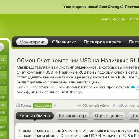
Уже видели новый BestChange? Пригла
Всего курсов:
10644
Мониторинг
Обменники
Проверка адреса
Пар
е
Обмен Счет компании USD на Наличные RU
Мы представляем вам листинг обменников, в которых вы имеете
BTC
→
Счет компании USD
Наличные RUB по выгодному курсу в сети.
BCH
стоит уделять внимание также и резерву валюты Cash RUR. Все п
были тщательно проверены администрацией.
ETH
Если вы посетили наш мониторинг в первый раз, просмотрите
в
LTC
всех функциях сервиса BestChange.
XRP
XMR
Город:
Кострома
Обратный обмен
Избранное
OGE
Курсы обмена
Калькулятор
Оповещение
Дво
ASH
SDT
К сожалению, на данный момент в мониторинге
отсутствуют
обм
SDT
→
направлением обмена Счет компании USD
Наличные RUB в Кос