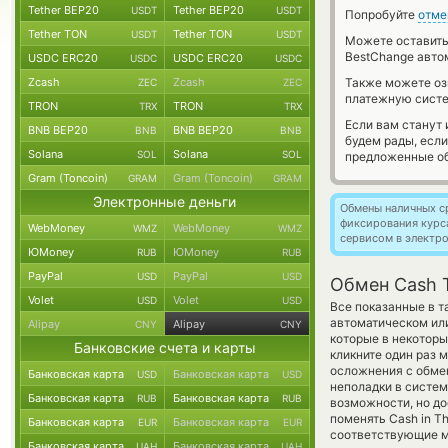
Tether BEP20
Tether BEP20
USDT
USDT
Попробуйте
отме
Tether TON
Tether TON
USDT
USDT
Можете оставит
BestChange авто
USDC ERC20
USDC ERC20
USDC
USDC
Zcash
Zcash
Также можете о
ZEC
ZEC
платежную сист
TRON
TRON
TRX
TRX
Если вам станут
BNB BEP20
BNB BEP20
BNB
BNB
будем рады, есл
Solana
Solana
SOL
SOL
предложенные об
Gram (Toncoin)
Gram (Toncoin)
GRAM
GRAM
Электронные деньги
Обмены наличных с
фиксирования курс
WebMoney
WebMoney
WMZ
WMZ
сервисом в электр
ЮMoney
ЮMoney
RUB
RUB
PayPal
PayPal
USD
USD
Обмен Cash T
Volet
Volet
USD
USD
Все показанные в т
автоматическом ил
Alipay
Alipay
CNY
CNY
которые в некоторы
Банковские счета и карты
кликните один раз 
осложнения с обмен
Банковская карта
Банковская карта
USD
USD
неполадки в систем
Банковская карта
Банковская карта
RUB
RUB
возможности, но до
поменять Cash in Th
Банковская карта
Банковская карта
EUR
EUR
соответствующие м
Банковская карта
Банковская карта
UAH
UAH