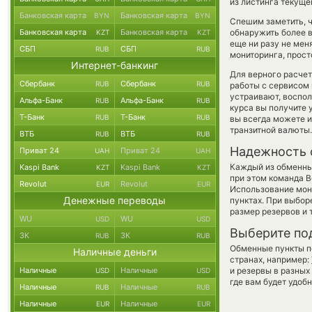
из листинга текуще
Банковская карта
Банковская карта
BYN
BYN
Спешим заметить, 
Банковская карта
Банковская карта
обнаружить более 
KZT
KZT
еще ни разу не мен
СБП
СБП
RUB
RUB
мониторинга, прост
Интернет-банкинг
Для верного расчет
Сбербанк
Сбербанк
RUB
RUB
работы с сервисом 
устраивают, воспо
Альфа-Банк
Альфа-Банк
RUB
RUB
курса вы получите 
Т-Банк
Т-Банк
RUB
RUB
вы всегда можете 
транзитной валюты.
ВТБ
ВТБ
RUB
RUB
Надежность 
Приват 24
Приват 24
UAH
UAH
Каждый из обменны
Kaspi Bank
Kaspi Bank
KZT
KZT
при этом команда 
Revolut
Revolut
EUR
EUR
Использование мон
Денежные переводы
пунктах. При выбор
размер резервов и 
WU
WU
USD
USD
Выберите по
ЗК
ЗК
RUB
RUB
Обменные пункты по
Наличные деньги
странах, например:
Наличные
Наличные
и резервы в разных
USD
USD
где вам будет удоб
Наличные
Наличные
RUB
RUB
Наличные
Наличные
EUR
EUR