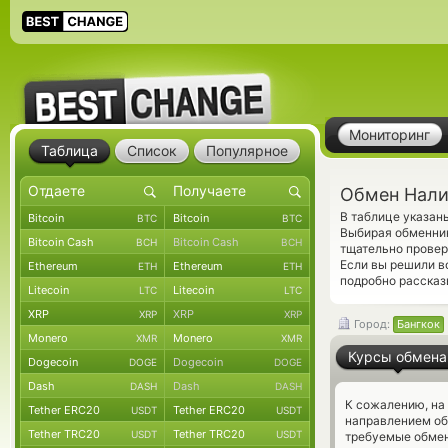
Мониторинг
Таблица
Список
Популярное
Обмен Налич
В таблице указан
Bitcoin
Bitcoin
BTC
BTC
Выбирая обменник
Bitcoin Cash
Bitcoin Cash
BCH
BCH
тщательно провер
Если вы решили в
Ethereum
Ethereum
ETH
ETH
подробно рассказ
Litecoin
Litecoin
LTC
LTC
XRP
XRP
XRP
XRP
Город:
Бангкок
Monero
Monero
XMR
XMR
Курсы обмена
Dogecoin
Dogecoin
DOGE
DOGE
Dash
Dash
DASH
DASH
К сожалению, на
Tether ERC20
Tether ERC20
USDT
USDT
направлением о
Tether TRC20
Tether TRC20
USDT
USDT
требуемые обмен