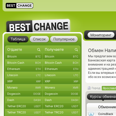
Мониторинг
Таблица
Список
Популярное
Обмен Нали
Мы предлагаем ва
Bitcoin
Bitcoin
BTC
BTC
Банковская карта
Bitcoin Cash
Bitcoin Cash
BCH
BCH
внимание и на ре
администрацией н
Ethereum
Ethereum
ETH
ETH
Если вы впервые 
Litecoin
Litecoin
LTC
LTC
обо всех возможно
XRP
XRP
XRP
XRP
Monero
Monero
XMR
XMR
Город:
Ярославл
Dogecoin
Dogecoin
DOGE
DOGE
Курсы обмена
Dash
Dash
DASH
DASH
Tether ERC20
Tether ERC20
USDT
USDT
Обменни
Tether TRC20
Tether TRC20
USDT
USDT
CoinsBlack