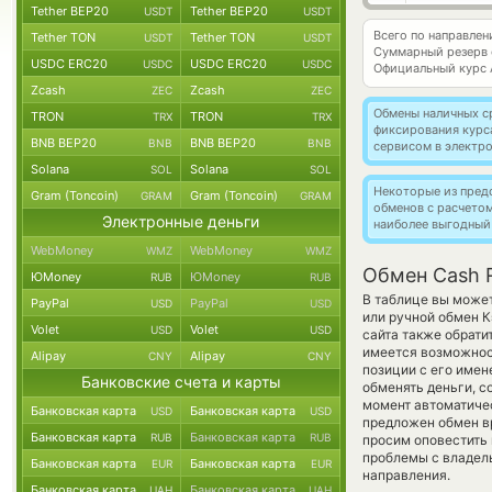
Tether BEP20
Tether BEP20
USDT
USDT
Всего по направле
Tether TON
Tether TON
USDT
USDT
Суммарный резерв
USDC ERC20
USDC ERC20
USDC
USDC
Официальный курс
Zcash
Zcash
ZEC
ZEC
Обмены наличных с
TRON
TRON
TRX
TRX
фиксирования курс
BNB BEP20
BNB BEP20
BNB
BNB
сервисом в электр
Solana
Solana
SOL
SOL
Некоторые из пред
Gram (Toncoin)
Gram (Toncoin)
GRAM
GRAM
обменов с расчето
Электронные деньги
наиболее выгодный
WebMoney
WebMoney
WMZ
WMZ
Обмен Cash 
ЮMoney
ЮMoney
RUB
RUB
В таблице вы может
PayPal
PayPal
USD
USD
или ручной обмен 
Volet
Volet
USD
USD
сайта также обрати
имеется возможнос
Alipay
Alipay
CNY
CNY
позиции с его имен
Банковские счета и карты
обменять деньги, с
момент автоматиче
Банковская карта
Банковская карта
USD
USD
предложен обмен вру
Банковская карта
Банковская карта
RUB
RUB
просим оповестить
проблемы с владель
Банковская карта
Банковская карта
EUR
EUR
направления.
Банковская карта
Банковская карта
UAH
UAH