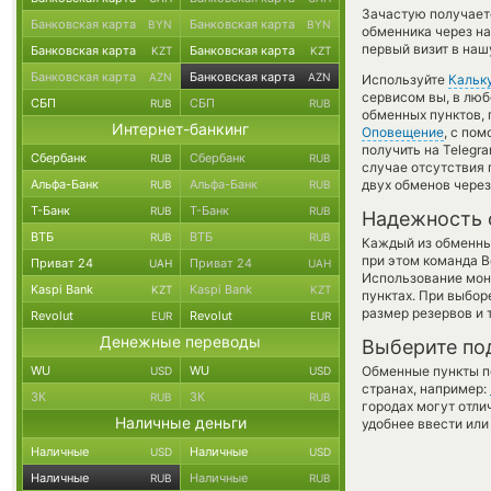
Зачастую получает
Банковская карта
Банковская карта
BYN
BYN
обменника через на
первый визит в наш
Банковская карта
Банковская карта
KZT
KZT
Банковская карта
Банковская карта
AZN
AZN
Используйте
Кальк
сервисом вы, в люб
СБП
СБП
RUB
RUB
обменных пунктов,
Интернет-банкинг
Оповещение
, с по
получить на Telegr
Сбербанк
Сбербанк
RUB
RUB
случае отсутствия
Альфа-Банк
Альфа-Банк
двух обменов через
RUB
RUB
Т-Банк
Т-Банк
RUB
RUB
Надежность 
ВТБ
ВТБ
RUB
RUB
Каждый из обменны
при этом команда 
Приват 24
Приват 24
UAH
UAH
Использование мон
Kaspi Bank
Kaspi Bank
KZT
KZT
пунктах. При выбор
размер резервов и 
Revolut
Revolut
EUR
EUR
Денежные переводы
Выберите по
WU
WU
Обменные пункты по
USD
USD
странах, например:
ЗК
ЗК
RUB
RUB
городах могут отли
Наличные деньги
удобнее ввести или
Наличные
Наличные
USD
USD
Наличные
Наличные
RUB
RUB