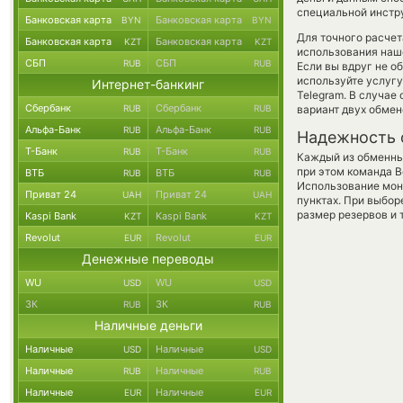
специальной инстру
Банковская карта
Банковская карта
BYN
BYN
Для точного расчет
Банковская карта
Банковская карта
KZT
KZT
использования наше
СБП
СБП
RUB
RUB
Если вы вдруг не о
используйте услуг
Интернет-банкинг
Telegram. В случае
Сбербанк
Сбербанк
RUB
RUB
вариант двух обмен
Альфа-Банк
Альфа-Банк
RUB
RUB
Надежность 
Т-Банк
Т-Банк
RUB
RUB
Каждый из обменны
при этом команда 
ВТБ
ВТБ
RUB
RUB
Использование мон
Приват 24
Приват 24
UAH
UAH
пунктах. При выбор
размер резервов и 
Kaspi Bank
Kaspi Bank
KZT
KZT
Revolut
Revolut
EUR
EUR
Денежные переводы
WU
WU
USD
USD
ЗК
ЗК
RUB
RUB
Наличные деньги
Наличные
Наличные
USD
USD
Наличные
Наличные
RUB
RUB
Наличные
Наличные
EUR
EUR