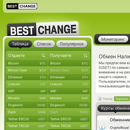
Мониторинг
Таблица
Список
Популярное
Обмен Нали
Мы предлагаем ва
Bitcoin
Bitcoin
BTC
BTC
(USDT) по самым 
Bitcoin Cash
Bitcoin Cash
BCH
BCH
внимание и на ре
нашего сервиса.
Ethereum
Ethereum
ETH
ETH
Пользователям, 
Litecoin
Litecoin
LTC
LTC
показывающий фун
XRP
XRP
XRP
XRP
Monero
Monero
XMR
XMR
Город:
Торонто
Dogecoin
Dogecoin
DOGE
DOGE
Курсы обмена
Dash
Dash
DASH
DASH
Tether ERC20
Tether ERC20
USDT
USDT
Обменни
Tether TRC20
Tether TRC20
USDT
USDT
CryptoRoyal