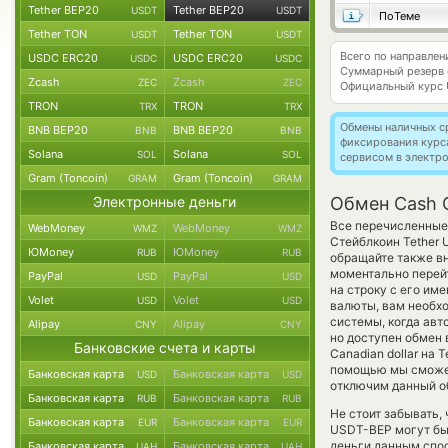
Tether BEP20
Tether BEP20
USDT
USDT
ПоТеме
Tether TON
Tether TON
USDT
USDT
Всего по направле
USDC ERC20
USDC ERC20
USDC
USDC
Суммарный резерв
Zcash
Zcash
ZEC
ZEC
Официальный курс
TRON
TRON
TRX
TRX
Обмены наличных с
BNB BEP20
BNB BEP20
BNB
BNB
фиксирования курс
Solana
Solana
SOL
SOL
сервисом в электр
Gram (Toncoin)
Gram (Toncoin)
GRAM
GRAM
Электронные деньги
Обмен Cash 
Все перечисленные
WebMoney
WebMoney
WMZ
WMZ
Стейблкоин Tether 
ЮMoney
ЮMoney
RUB
RUB
обращайте также вн
моментально перейт
PayPal
PayPal
USD
USD
на строку с его им
Volet
Volet
USD
USD
валюты, вам необхо
системы, когда ав
Alipay
Alipay
CNY
CNY
но доступен обмен 
Банковские счета и карты
Canadian dollar на 
помощью мы сможем
Банковская карта
Банковская карта
USD
USD
отключим данный об
Банковская карта
Банковская карта
RUB
RUB
Не стоит забывать,
Банковская карта
Банковская карта
EUR
EUR
USDT-BEP могут быт
деньги данным спос
Банковская карта
Банковская карта
UAH
UAH