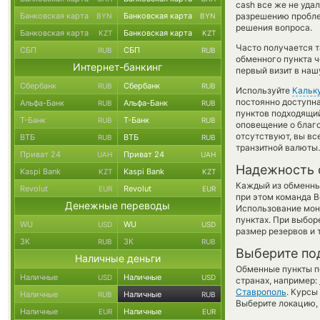
cash все же не уда
Банковская карта
Банковская карта
разрешению проблем
BYN
BYN
решения вопроса.
Банковская карта
Банковская карта
KZT
KZT
Часто получается 
СБП
СБП
RUB
RUB
обменного пункта ч
Интернет-банкинг
первый визит в наш
Сбербанк
Сбербанк
RUB
RUB
Используйте
Кальк
постоянно доступн
Альфа-Банк
Альфа-Банк
RUB
RUB
пунктов подходящий
Т-Банк
Т-Банк
RUB
RUB
оповещение о благо
отсутствуют, вы в
ВТБ
ВТБ
RUB
RUB
транзитной валюты.
Приват 24
Приват 24
UAH
UAH
Надежность 
Kaspi Bank
Kaspi Bank
KZT
KZT
Каждый из обменны
Revolut
Revolut
EUR
EUR
при этом команда 
Денежные переводы
Использование мон
пунктах. При выбор
WU
WU
USD
USD
размер резервов и 
ЗК
ЗК
RUB
RUB
Выберите по
Наличные деньги
Обменные пункты по
Наличные
Наличные
USD
USD
странах, например:
Ставрополь
. Курсы
Наличные
Наличные
RUB
RUB
Выберите локацию, 
Наличные
Наличные
EUR
EUR