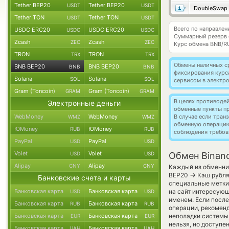
Tether BEP20
Tether BEP20
USDT
USDT
DoubleSwap
Tether TON
Tether TON
USDT
USDT
Всего по направле
USDC ERC20
USDC ERC20
USDC
USDC
Суммарный резерв
Zcash
Zcash
ZEC
ZEC
Курс обмена
BNB/R
TRON
TRON
TRX
TRX
Обмены наличных с
BNB BEP20
BNB BEP20
BNB
BNB
фиксирования курс
Solana
Solana
SOL
SOL
сервисом в электр
Gram (Toncoin)
Gram (Toncoin)
GRAM
GRAM
В целях противоде
Электронные деньги
обменные пункты п
WebMoney
WebMoney
В случае если тра
WMZ
WMZ
обменную операци
ЮMoney
ЮMoney
RUB
RUB
соблюдения требов
PayPal
PayPal
USD
USD
Volet
Volet
USD
USD
Обмен Binanc
Alipay
Alipay
CNY
CNY
Каждый из обменник
→
BEP20
Кэш рубля
Банковские счета и карты
специальные метки,
Банковская карта
Банковская карта
на сайт интересующ
USD
USD
именем. Если после
Банковская карта
Банковская карта
RUB
RUB
операции, рекоменд
Банковская карта
Банковская карта
неполадки системы
EUR
EUR
нельзя, но доступе
Банковская карта
Банковская карта
UAH
UAH