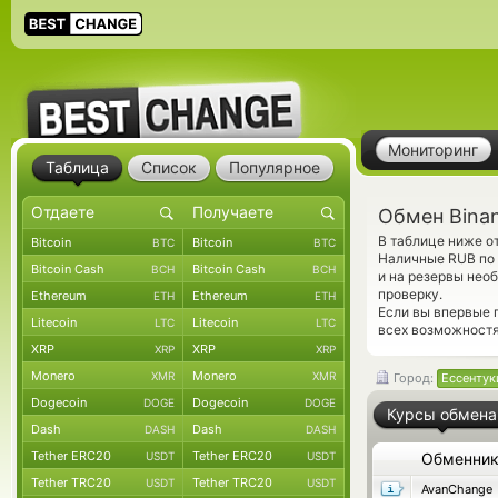
Мониторинг
Таблица
Список
Популярное
Обмен Bina
В таблице ниже о
Bitcoin
Bitcoin
BTC
BTC
Наличные RUB по 
Bitcoin Cash
Bitcoin Cash
BCH
BCH
и на резервы нео
проверку.
Ethereum
Ethereum
ETH
ETH
Если вы впервые 
Litecoin
Litecoin
LTC
LTC
всех возможностя
XRP
XRP
XRP
XRP
Monero
Monero
XMR
XMR
Город:
Ессентук
Dogecoin
Dogecoin
DOGE
DOGE
Курсы обмена
Dash
Dash
DASH
DASH
Tether ERC20
Tether ERC20
USDT
USDT
Обменни
Tether TRC20
Tether TRC20
USDT
USDT
AvanChange