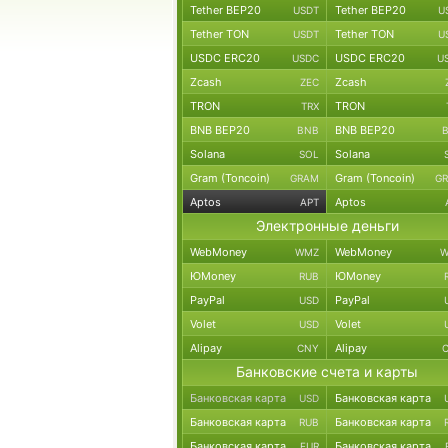
Tether BEP20
Tether BEP20
USDT
U
Tether TON
Tether TON
USDT
U
USDC ERC20
USDC ERC20
USDC
U
Zcash
Zcash
ZEC
TRON
TRON
TRX
BNB BEP20
BNB BEP20
BNB
Solana
Solana
SOL
Gram (Toncoin)
Gram (Toncoin)
GRAM
G
Aptos
Aptos
APT
Электронные деньги
WebMoney
WebMoney
WMZ
W
ЮMoney
ЮMoney
RUB
PayPal
PayPal
USD
Volet
Volet
USD
Alipay
Alipay
CNY
Банковские счета и карты
Банковская карта
Банковская карта
USD
Банковская карта
Банковская карта
RUB
Банковская карта
Банковская карта
EUR