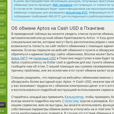
В целях противодействия легализации доходов, полученных преступны
обменные пункты проводят
AML-проверки
поступающих от клиентов тр
UAH
В случае если транзакция будет идентифицирована как высокорискова
BYN
обменную операцию для проведения
процедуры KYC
. Информация по K
соблюдения требований AML/KYC для последующего разблокирования с
KZT
RUB
Об обмене Aptos на Cash USD в Пхангане
В приведенной таблице вы можете увидеть список пунктов обмена
RUB
→
автоматический или ручной обмен Криптовалюта Аптос
Кэш долл
специальные метки, которые могут быть расположены рядом с наз
RUB
возможность попасть на сайт любого обменника с помощью единич
RUB
именем. Если вы перешли на вебсайт обменного пункта и обнаруж
обратиться к администратору сайта-обменника. Вполне может быть
RUB
Aptos (APT)
на
Наличные USD
в Пхангане недоступен и вам будет 
UAH
Aptos cryptocurrency на Dollar cash в удобном для вас пункте обме
сообщите нам об этом. С вашей помощью мы сумеем своевременно
KZT
причину проблемы, или же исключим этот пункт обмена валют из р
EUR
Спешим уведомить, что переходя на вебсайты-обменники именно с
→
обнаружить более выгодный курс Aptos
Cash-USD, нежели при о
у вас возникают трудности с обменом электронных денег и его алг
USD
и воспользоваться подробной инструкцией использования сервиса
RUB
Старайтесь каждый раз применять
Калькулятор
, чтобы проверить 
всегда можете подробно изучить
Статистику
курсов и резервов. Ес
нашим сервисом, вам не выгодны, вы можете использовать функц
USD
собственные параметры обмена валюты и получить на e-mail или Te
RUB
когда необходимый курс появится. В случае отсутствия обменных 