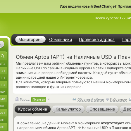
Уже видели новый BestChange? Пригла
Всего курсов:
12234
Мониторинг
Обменники
Проверка адреса
Пар
е
Обмен Aptos (APT) на Наличные USD в Пхан
Мы предлагаем вам рейтинг обменных пунктов, в которых вы може
BTC
Наличные USD по самым выгодным курсам в сети. Подберите опт
BCH
внимание и на резерв необходимой валюты. Каждый пункт обмен
администрацией нашего Интернет-сервиса.
ETH
Для клиентов, которые впервые пользуются нашим мониторинго
LTC
рассказывающее о функциях сервиса.
XRP
XMR
Город:
Пханган
Обратный обмен
Избранное
OGE
Курсы обмена
Калькулятор
Оповещение
Дво
ASH
SDT
К сожалению, на данный момент в мониторинге
отсутствуют
обм
SDT
→
направлением обмена Aptos (APT)
Наличные USD в Пхангане на