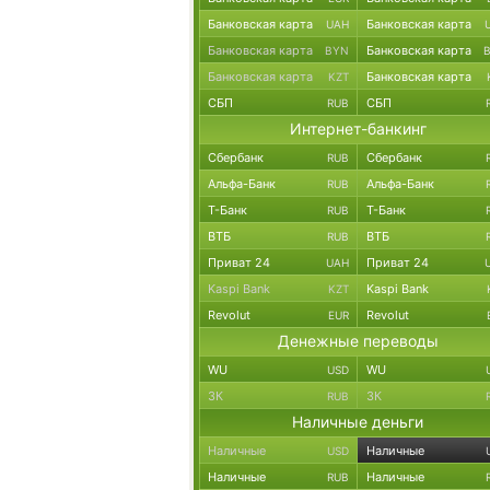
Банковская карта
Банковская карта
UAH
Банковская карта
Банковская карта
BYN
Банковская карта
Банковская карта
KZT
СБП
СБП
RUB
Интернет-банкинг
Сбербанк
Сбербанк
RUB
Альфа-Банк
Альфа-Банк
RUB
Т-Банк
Т-Банк
RUB
ВТБ
ВТБ
RUB
Приват 24
Приват 24
UAH
Kaspi Bank
Kaspi Bank
KZT
Revolut
Revolut
EUR
Денежные переводы
WU
WU
USD
ЗК
ЗК
RUB
Наличные деньги
Наличные
Наличные
USD
Наличные
Наличные
RUB