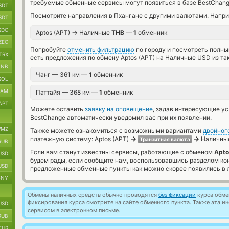
требуемые обменные сервисы могут появиться в базе BestChang
SDT
Посмотрите направления в Пхангане с другими валютами. Напри
SDT
SDC
→
Aptos (APT)
Наличные
THB
—
1
обменник
ZEC
Попробуйте
отменить фильтрацию
по городу и посмотреть полны
TRX
есть предложения по обмену Aptos (APT) на Наличные USD из та
BNB
Чанг — 361 км —
1
обменник
SOL
RAM
Паттайя — 368 км —
1
обменник
APT
Можете оставить
заявку на оповещение
, задав интересующие у
BestChange автоматически уведомил вас при их появлении.
MZ
Также можете ознакомиться с возможными вариантами
двойног
→
→
платежную систему: Aptos (APT)
Наличные
Транзитная валюта
RUB
Если вам станут известны сервисы, работающие с обменом
Apto
USD
будем рады, если сообщите нам, воспользовавшись разделом ко
USD
предложенные обменные пункты как можно скорее появились в л
CNY
Обмены наличных средств обычно проводятся
без фиксации
курса обмен
фиксирования курса смотрите на сайте обменного пункта. Также эта 
USD
сервисом в электронном письме.
RUB
EUR