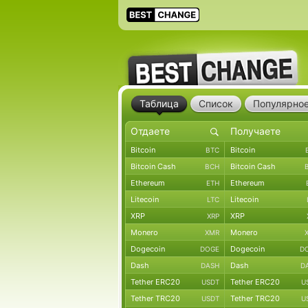
Таблица
Список
Популярно
Bitcoin
Bitcoin
BTC
Bitcoin Cash
Bitcoin Cash
BCH
Ethereum
Ethereum
ETH
Litecoin
Litecoin
LTC
XRP
XRP
XRP
Monero
Monero
XMR
Dogecoin
Dogecoin
DOGE
D
Dash
Dash
DASH
D
Tether ERC20
Tether ERC20
USDT
U
Tether TRC20
Tether TRC20
USDT
U