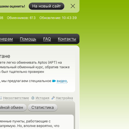
На новый сайт
шаем оценить!
98
Обменников:
613
Обновление:
10:43:39
тнерам
Помощь
FAQ
Контакты
гане
те легко обменивать Aptos (APT) на
имальный обменный курс, обратив также
а был тщательно проверен
м, мы предлагаем специальное
видео
,
Несоответствие
История
Настройка
йной обмен
Статистика
енные пункты, работающие с
прямую. Но, вполне вероятно, что