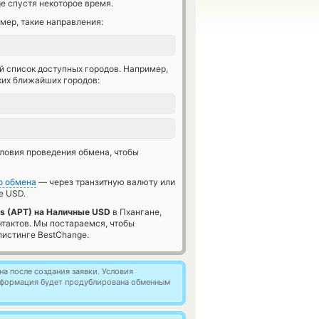
e спустя некоторое время.
мер, такие направления:
й список доступных городов. Например,
ких ближайших городов:
словия проведения обмена, чтобы
о обмена
— через транзитную валюту или
 USD.
s (APT) на Наличные USD
в Пхангане,
нтактов. Мы постараемся, чтобы
истинге BestChange.
а после создания заявки. Условия
информация будет продублирована обменным