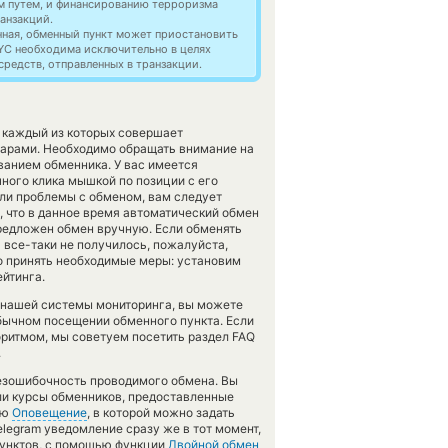
м путем, и финансированию терроризма
анзакций.
нная, обменный пункт может приостановить
YC необходима исключительно в целях
редств, отправленных в транзакции.
, каждый из которых совершает
арами. Необходимо обращать внимание на
ванием обменника. У вас имеется
ного клика мышкой по позиции с его
или проблемы с обменом, вам следует
, что в данное время автоматический обмен
предложен обмен вручную. Если обменять
на все-таки не получилось, пожалуйста,
 принять необходимые меры: установим
ейтинга.
 нашей системы мониторинга, вы можете
бычном посещении обменного пункта. Если
оритмом, мы советуем посетить раздел FAQ
.
безошибочность проводимого обмена. Вы
ли курсы обменников, предоставленные
ию
Оповещение
, в которой можно задать
legram уведомление сразу же в тот момент,
пунктов, с помощью функции
Двойной обмен