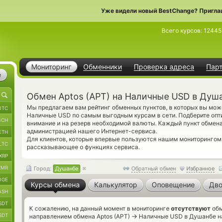
Уже видели новый BestChange? Пригла
Всего курсов:
12445
Мониторинг
Обменники
Проверка адреса
Пар
е
Обмен Aptos (APT) на Наличные USD в Душ
Мы предлагаем вам рейтинг обменных пунктов, в которых вы може
BTC
Наличные USD по самым выгодным курсам в сети. Подберите опт
BCH
внимание и на резерв необходимой валюты. Каждый пункт обмен
администрацией нашего Интернет-сервиса.
ETH
Для клиентов, которые впервые пользуются нашим мониторинго
LTC
рассказывающее о функциях сервиса.
XRP
XMR
Город:
Душанбе
Обратный обмен
Избранное
OGE
Курсы обмена
Калькулятор
Оповещение
Дво
ASH
SDT
К сожалению, на данный момент в мониторинге
отсутствуют
обм
SDT
→
направлением обмена Aptos (APT)
Наличные USD в Душанбе на