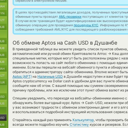
сервисом в электронном письме.
UAH
В целях противодействия легализации доходов, полученных преступны
BYN
обменные пункты проводят
AML-проверки
поступающих от клиентов тр
KZT
В случае если транзакция будет идентифицирована как высокорискова
обменную операцию для проведения
процедуры KYC
. Информация по K
RUB
соблюдения требований AML/KYC для последующего разблокирования с
RUB
Об обмене Aptos на Cash USD в Душанбе
RUB
В приведенной таблице вы можете увидеть список пунктов обмена
→
автоматический или ручной обмен Криптовалюта Аптос
Кэш долл
RUB
специальные метки, которые могут быть расположены рядом с наз
RUB
возможность попасть на сайт любого обменника с помощью единич
именем. Если вы перешли на вебсайт обменного пункта и обнаруж
UAH
обратиться к администратору сайта-обменника. Вполне может быть
KZT
Aptos (APT)
на
Наличные USD
в Душанбе недоступен и вам будет п
Aptos cryptocurrency на Dollar cash в удобном для вас пункте обме
EUR
сообщите нам об этом. С вашей помощью мы сумеем своевременно
причину проблемы, или же исключим этот пункт обмена валют из р
USD
Спешим уведомить, что переходя на вебсайты-обменники именно с
→
обнаружить более выгодный курс Aptos
Cash-USD, нежели при о
RUB
у вас возникают трудности с обменом электронных денег и его алг
и воспользоваться подробной инструкцией использования сервиса
USD
Старайтесь каждый раз применять
Калькулятор
, чтобы проверить 
всегда можете подробно изучить
Статистику
курсов и резервов. Ес
RUB