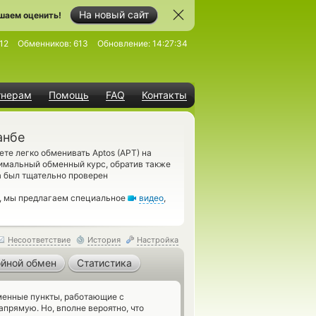
На новый сайт
шаем оценить!
12
Обменников:
613
Обновление:
14:27:34
тнерам
Помощь
FAQ
Контакты
анбе
те легко обменивать Aptos (APT) на
имальный обменный курс, обратив также
а был тщательно проверен
м, мы предлагаем специальное
видео
,
Несоответствие
История
Настройка
йной обмен
Статистика
енные пункты, работающие с
прямую. Но, вполне вероятно, что