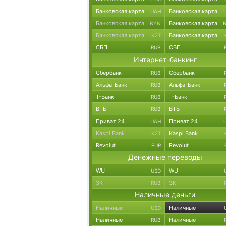
Банковская карта
Банковская карта
UAH
Банковская карта
Банковская карта
BYN
Банковская карта
Банковская карта
KZT
СБП
СБП
RUB
Интернет-банкинг
Сбербанк
Сбербанк
RUB
Альфа-Банк
Альфа-Банк
RUB
Т-Банк
Т-Банк
RUB
ВТБ
ВТБ
RUB
Приват 24
Приват 24
UAH
Kaspi Bank
Kaspi Bank
KZT
Revolut
Revolut
EUR
Денежные переводы
WU
WU
USD
ЗК
ЗК
RUB
Наличные деньги
Наличные
Наличные
USD
Наличные
Наличные
RUB