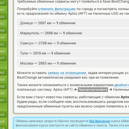
требуемые обменные сервисы могут появиться в базе BestChang
SDT
Попробуйте
отменить фильтрацию
по городу и посмотреть полны
SDT
есть предложения по обмену Aptos (APT) на Наличные USD из та
SDC
Донецк — 2697 км —
1
обменник
ZEC
TRX
Мариуполь — 2698 км —
1
обменник
BNB
Самсун — 2768 км —
1
обменник
SOL
RAM
Тула — 2919 км —
1
обменник
APT
Москва — 2993 км —
1
обменник
Можете оставить
заявку на оповещение
, задав интересующие у
MZ
BestChange автоматически уведомил вас при их появлении.
RUB
Также можете ознакомиться с возможными вариантами
двойног
USD
→
→
платежную систему: Aptos (APT)
Наличные
Транзитная валюта
USD
Если вам станут известны сервисы, работающие с обменом
Apto
CNY
будем рады, если сообщите нам, воспользовавшись разделом ко
предложенные обменные пункты как можно скорее появились в л
USD
Обмены наличных средств обычно проводятся
без фиксации
курса обмен
RUB
фиксирования курса смотрите на сайте обменного пункта. Также эта 
EUR