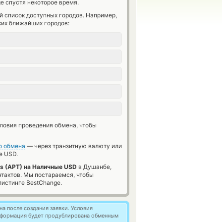
e спустя некоторое время.
й список доступных городов. Например,
ких ближайших городов:
словия проведения обмена, чтобы
о обмена
— через транзитную валюту или
 USD.
s (APT) на Наличные USD
в Душанбе,
нтактов. Мы постараемся, чтобы
истинге BestChange.
а после создания заявки. Условия
информация будет продублирована обменным