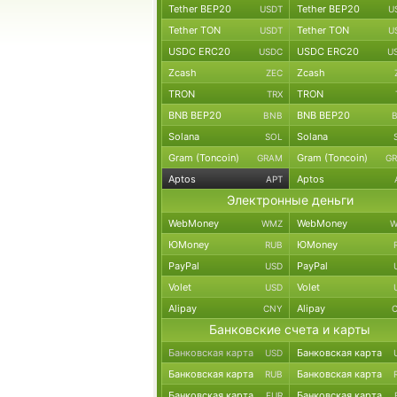
Tether BEP20
Tether BEP20
USDT
U
Tether TON
Tether TON
USDT
U
USDC ERC20
USDC ERC20
USDC
U
Zcash
Zcash
ZEC
TRON
TRON
TRX
BNB BEP20
BNB BEP20
BNB
Solana
Solana
SOL
Gram (Toncoin)
Gram (Toncoin)
GRAM
G
Aptos
Aptos
APT
Электронные деньги
WebMoney
WebMoney
WMZ
W
ЮMoney
ЮMoney
RUB
PayPal
PayPal
USD
Volet
Volet
USD
Alipay
Alipay
CNY
Банковские счета и карты
Банковская карта
Банковская карта
USD
Банковская карта
Банковская карта
RUB
Банковская карта
Банковская карта
EUR