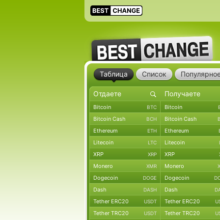
Таблица
Список
Популярно
Bitcoin
Bitcoin
BTC
Bitcoin Cash
Bitcoin Cash
BCH
Ethereum
Ethereum
ETH
Litecoin
Litecoin
LTC
XRP
XRP
XRP
Monero
Monero
XMR
Dogecoin
Dogecoin
DOGE
D
Dash
Dash
DASH
D
Tether ERC20
Tether ERC20
USDT
U
Tether TRC20
Tether TRC20
USDT
U