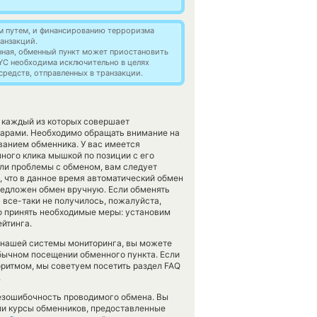
м путем, и финансированию терроризма
анзакций.
нная, обменный пункт может приостановить
YC необходима исключительно в целях
редств, отправленных в транзакции.
, каждый из которых совершает
арами. Необходимо обращать внимание на
ванием обменника. У вас имеется
ного клика мышкой по позиции с его
или проблемы с обменом, вам следует
, что в данное время автоматический обмен
редложен обмен вручную. Если обменять
на все-таки не получилось, пожалуйста,
 принять необходимые меры: установим
ейтинга.
 нашей системы мониторинга, вы можете
бычном посещении обменного пункта. Если
оритмом, мы советуем посетить раздел FAQ
.
безошибочность проводимого обмена. Вы
ли курсы обменников, предоставленные