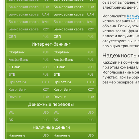
бывают выгоднее, ч
Банковская карта
Банковская карта
EUR
EUR
электронных денег,
Банковская карта
Банковская карта
UAH
UAH
Используйте
Кальк
использования наше
Банковская карта
Банковская карта
BYN
BYN
обмена. Если курсы
Банковская карта
Банковская карта
KZT
KZT
использовать фун
валют и получить на
СБП
СБП
RUB
RUB
отсутствуют, вы, в
Интернет-банкинг
помощью транзитно
Сбербанк
Сбербанк
RUB
RUB
Надежность 
Альфа-Банк
Альфа-Банк
RUB
RUB
Каждый из обменны
Т-Банк
Т-Банк
при этом команда 
RUB
RUB
Использование мон
ВТБ
ВТБ
RUB
RUB
пунктах. При выбор
Приват 24
Приват 24
размер резервов и 
UAH
UAH
Kaspi Bank
Kaspi Bank
KZT
KZT
Revolut
Revolut
EUR
EUR
Денежные переводы
WU
WU
USD
USD
ЗК
ЗК
RUB
RUB
Наличные деньги
Наличные
Наличные
USD
USD