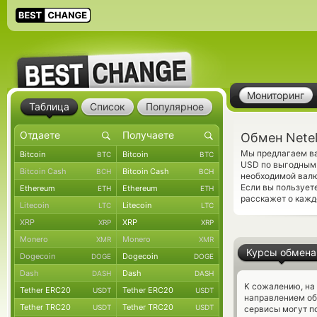
Мониторинг
Таблица
Список
Популярное
Обмен Netel
Мы предлагаем ва
Bitcoin
Bitcoin
BTC
BTC
USD по выгодным 
Bitcoin Cash
Bitcoin Cash
BCH
BCH
необходимой валю
Если вы пользует
Ethereum
Ethereum
ETH
ETH
расскажет о кажд
Litecoin
Litecoin
LTC
LTC
XRP
XRP
XRP
XRP
Monero
Monero
XMR
XMR
Курсы обмена
Dogecoin
Dogecoin
DOGE
DOGE
Dash
Dash
DASH
DASH
К сожалению, на
Tether ERC20
Tether ERC20
USDT
USDT
направлением об
Tether TRC20
Tether TRC20
USDT
USDT
сервисы могут по