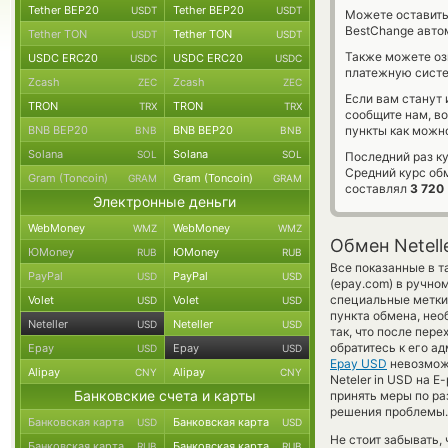
Tether BEP20
Tether BEP20
USDT
USDT
Можете оставит
BestChange авто
Tether TON
Tether TON
USDT
USDT
Также можете о
USDC ERC20
USDC ERC20
USDC
USDC
платежную систе
Zcash
Zcash
ZEC
ZEC
Если вам станут
TRON
TRON
TRX
TRX
сообщите нам, в
BNB BEP20
BNB BEP20
пункты как можно
BNB
BNB
Solana
Solana
SOL
SOL
Последний раз ку
Средний курс об
Gram (Toncoin)
Gram (Toncoin)
GRAM
GRAM
составлял
3 720
Электронные деньги
WebMoney
WebMoney
WMZ
WMZ
Обмен Netell
ЮMoney
ЮMoney
RUB
RUB
Все показанные в 
PayPal
PayPal
USD
USD
(epay.com) в ручно
специальные метки,
Volet
Volet
USD
USD
пункта обмена, нео
Neteller
Neteller
USD
USD
так, что после пер
обратитесь к его а
Epay
Epay
USD
USD
Epay USD
невозможн
Alipay
Alipay
CNY
CNY
Neteler in USD на 
Банковские счета и карты
принять меры по ра
решения проблемы.
Банковская карта
Банковская карта
USD
USD
Не стоит забывать,
Банковская карта
Банковская карта
RUB
RUB