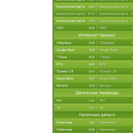
Банковская карта
Банковская карта
UAH
Банковская карта
Банковская карта
BYN
Банковская карта
Банковская карта
KZT
СБП
СБП
RUB
Интернет-банкинг
Сбербанк
Сбербанк
RUB
Альфа-Банк
Альфа-Банк
RUB
Т-Банк
Т-Банк
RUB
ВТБ
ВТБ
RUB
Приват 24
Приват 24
UAH
Kaspi Bank
Kaspi Bank
KZT
Revolut
Revolut
EUR
Денежные переводы
WU
WU
USD
ЗК
ЗК
RUB
Наличные деньги
Наличные
Наличные
USD
Наличные
Наличные
RUB