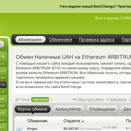
Уже видели новый BestChange? Пригла
Всего курсов:
11782
Мониторинг
Обменники
Проверка адреса
Пар
е
Обмен Наличные UAH на Ethereum ARBITRUM
С помощью нашего сайта каждый пользователь сможет узнать, 
BTC
Ethereum ARBITRUM (ETH) по наилучшему курсу. Определяя обмен
BCH
резерв валюты Ethereum ARBITRUM. Все обменные пункты, которы
тщательно проверены администрацией.
ETH
Если вы в первый раз посетили нашу систему мониторинга, прос
ETH
всех возможностях сайта BestChange.
LTC
XRP
Город:
Чернигов
Обратный обмен
Избранное
XMR
Курсы обмена
Калькулятор
Оповещение
Дво
OGE
ASH
Обменник
Отдаете
По
▲
SDT
от 50 000
Kingex
86 947.61
1
UAH Наличными
E