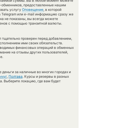
учаемой суммы. Вы в любой момент можете
ов-обменников, предоставленные нашим
овать услугу
Оповещение
, в которой
 Telegram или e-mail информацию сразу же
ена не показаны, вы всегда можете
менов с помощью транзитной валюты.
л тщательно проверен перед добавлением,
сполнением ими своих обязательств.
оводимых финансовых операций в обменных
имание на отзывы других пользователей,
е.
 деньги за наличные во многих городах и
нчуг
,
Полтава
. Курсы и резервы в разных
а. Выберите локацию, где вам будет