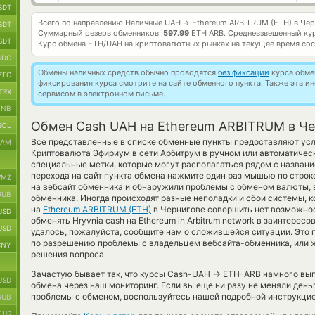
SDT
Всего по направлению Наличные UAH
Ethereum ARBITRUM (ETH) в Че
→
SDT
Суммарный резерв обменников:
597.99
ETH ARB.
Средневзвешенный ку
SDT
Курс обмена
ETH/UAH
на криптовалютных рынках на текущее время со
SDC
Обмены наличных средств обычно проводятся
без фиксации
курса обмен
ZEC
фиксирования курса смотрите на сайте обменного пункта. Также эта 
TRX
сервисом в электронном письме.
BNB
Обмен Cash UAH на Ethereum ARBITRUM в Че
SOL
Все представленные в списке обменные пункты предоставляют ус
RAM
Криптовалюта Эфириум в сети Арбитрум в ручном или автоматичес
специальные метки, которые могут располагаться рядом с названи
перехода на сайт пункта обмена нажмите один раз мышью по строк
MZ
на вебсайт обменника и обнаружили проблемы с обменом валюты, в
RUB
обменника. Иногда происходят разные неполадки и сбои системы, 
на
Ethereum ARBITRUM (ETH)
в Чернигове совершить нет возможнос
USD
обменять Hryvnia cash на Ethereum in Arbitrum network в заинтерес
USD
удалось, пожалуйста, сообщите нам о сложившейся ситуации. Это
по разрешению проблемы с владельцем вебсайта-обменника, или же
CNY
решения вопроса.
→
Зачастую бывает так, что курсы Cash-UAH
ETH-ARB намного выго
USD
обмена через наш мониторинг. Если вы еще ни разу не меняли день
проблемы с обменом, воспользуйтесь нашей подробной инструкцие
RUB
EUR