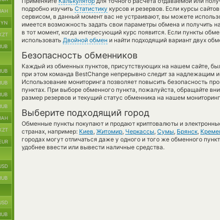
Применяйте
Калькулятор
для точного расчета отдаваемой или пол
подробно изучить
Статистику
курсов и резервов. Если курсы сайт
UAH
сервисом, в данный момент вас не устраивают, вы можете использ
BYN
имеется возможность задать свои параметры обмена и получить на
в тот момент, когда интересующий курс появится. Если пункты обм
KZT
использовать
Двойной обмен
и найти подходящий вариант двух об
RUB
Безопасность обменников
Каждый из обменных пунктов, присутствующих на нашем сайте, бы
RUB
при этом команда BestChange непрерывно следит за надлежащим и
Использование мониторинга позволяет повысить безопасность пр
RUB
пунктах. При выборе обменного пункта, пожалуйста, обращайте вн
RUB
размер резервов и текущий статус обменника на нашем мониторинг
RUB
Выберите подходящий город
UAH
Обменные пункты покупают и продают криптовалюты и электронные
KZT
странах, например:
Киев
,
Житомир
,
Черкассы
,
Сумы
,
Брянск
,
Креме
городах могут отличаться даже у одного и того же обменного пункт
EUR
удобнее ввести или вывести наличные средства.
USD
RUB
USD
RUB