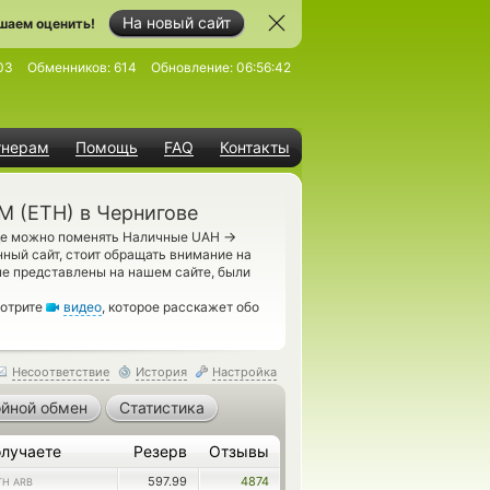
На новый сайт
шаем оценить!
03
Обменников:
614
Обновление:
06:56:42
тнерам
Помощь
FAQ
Контакты
 (ETH) в Чернигове
→
где можно поменять Наличные UAH
ный сайт, стоит обращать внимание на
е представлены на нашем сайте, были
мотрите
видео
, которое расскажет обо
Несоответствие
История
Настройка
йной обмен
Статистика
лучаете
Резерв
Отзывы
597.99
4874
TH ARB