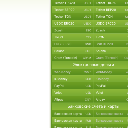
Tether TRC20
Tether TRC20
USDT
U
Tether BEP20
Tether BEP20
USDT
U
Tether TON
Tether TON
USDT
U
USDC ERC20
USDC ERC20
USDC
U
Zcash
Zcash
ZEC
TRON
TRON
TRX
BNB BEP20
BNB BEP20
BNB
Solana
Solana
SOL
Gram (Toncoin)
Gram (Toncoin)
GRAM
G
Электронные деньги
WebMoney
WebMoney
WMZ
W
ЮMoney
ЮMoney
RUB
PayPal
PayPal
USD
Volet
Volet
USD
Alipay
Alipay
CNY
Банковские счета и карты
Банковская карта
Банковская карта
USD
Банковская карта
Банковская карта
RUB
Банковская карта
Банковская карта
EUR