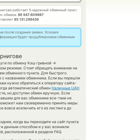
рнигове работает
1
надежный обменный пункт.
рс обмена:
86 947.609987
ставляет
85 131.298436
а после создания заявки. Условия
информация будет продублирована обменным
рнигове
→
луги по обмену Кэш гривной
ком режиме. Стоит обращать внимание на
ем обменного пункта. Для быстрого
е с названием обменника. Если вы перешли
ам нужно обратиться к оператору сайта-
когда автоматический обмен
Наличные UAH
ти, но доступен обмен вручную. Если
овавшем для вас обменнике все-таки не
 поможет нам своевременно принять меры
 вовсе исключить его из листинга до
днее, когда вы переходите на сайт пункта
ги данным способом и у вас возникли
й, расположенной в разделе FAQ.