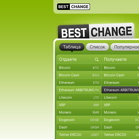
Таблица
Список
Популярно
Bitcoin
Bitcoin
BTC
Bitcoin Cash
Bitcoin Cash
BCH
Ethereum
Ethereum
ETH
Ethereum ARBITRUM
Ethereum ARBITRUM
ETH
Litecoin
Litecoin
LTC
XRP
XRP
XRP
Monero
Monero
XMR
Dogecoin
Dogecoin
DOGE
D
Dash
Dash
DASH
D
Tether ERC20
Tether ERC20
USDT
U