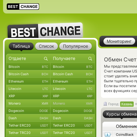
Мониторинг
Таблица
Список
Популярное
Обмен Счет
Мы представляем 
Bitcoin
Bitcoin
BTC
BTC
Счет компании U
Bitcoin Cash
Bitcoin Cash
BCH
BCH
стоит уделять вн
были тщательно п
Ethereum
Ethereum
ETH
ETH
Если вы посетили
Litecoin
Litecoin
LTC
LTC
всех функциях се
XRP
XRP
XRP
XRP
Monero
Monero
XMR
XMR
Город:
Казань
Dogecoin
Dogecoin
DOGE
DOGE
Курсы обмена
Dash
Dash
DASH
DASH
Tether ERC20
Tether ERC20
USDT
USDT
Обменни
Tether TRC20
Tether TRC20
USDT
USDT
CoinsBlack