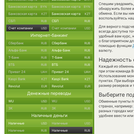
Спешим уведомить,
Банковская карта
Банковская карта
BYN
BYN
обнаружить более 
обмена. Если вы ни
Банковская карта
Банковская карта
KZT
KZT
воспользуйтесь наш
СБП
СБП
RUB
RUB
Для верного подсче
Счет компании
Счет компании
USD
USD
всегда доступна т
Интернет-банкинг
удобный вам курс, 
о благоприятном дл
Сбербанк
Сбербанк
RUB
RUB
помощью функции
Альфа-Банк
Альфа-Банк
валюту.
RUB
RUB
Т-Банк
Т-Банк
RUB
RUB
Надежность 
ВТБ
ВТБ
RUB
RUB
Каждый из обменны
при этом команда 
Приват 24
Приват 24
UAH
UAH
Использование мон
Kaspi Bank
Kaspi Bank
KZT
KZT
пунктах. При выбор
размер резервов и 
Revolut
Revolut
EUR
EUR
Денежные переводы
Выберите по
WU
WU
Обменные пункты по
USD
USD
странах, например:
ЗК
ЗК
RUB
RUB
разных городах мог
Наличные деньги
удобнее ввести или
Наличные
Наличные
USD
USD
Наличные
Наличные
RUB
RUB