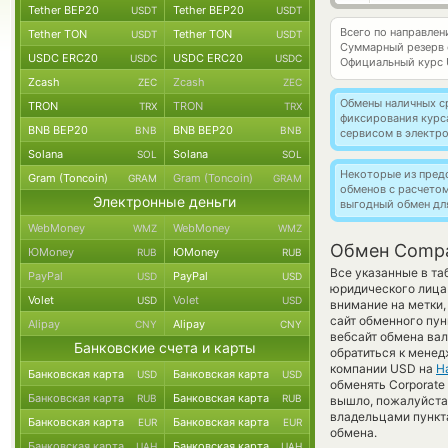
Tether BEP20
Tether BEP20
USDT
USDT
Всего по направле
Tether TON
Tether TON
USDT
USDT
Суммарный резерв
USDC ERC20
USDC ERC20
USDC
USDC
Официальный курс
Zcash
Zcash
ZEC
ZEC
Обмены наличных с
TRON
TRON
TRX
TRX
фиксирования курс
BNB BEP20
BNB BEP20
BNB
BNB
сервисом в электр
Solana
Solana
SOL
SOL
Некоторые из пред
Gram (Toncoin)
Gram (Toncoin)
GRAM
GRAM
обменов с расчето
Электронные деньги
выгодный обмен дл
WebMoney
WebMoney
WMZ
WMZ
Обмен Compa
ЮMoney
ЮMoney
RUB
RUB
Все указанные в т
PayPal
PayPal
USD
USD
юридического лица
Volet
Volet
USD
USD
внимание на метки,
сайт обменного пун
Alipay
Alipay
CNY
CNY
вебсайт обмена ва
Банковские счета и карты
обратиться к менед
компании USD на
Н
Банковская карта
Банковская карта
USD
USD
обменять Corporate a
Банковская карта
Банковская карта
RUB
RUB
вышло, пожалуйста
владельцами пункта
Банковская карта
Банковская карта
EUR
EUR
обмена.
Банковская карта
Банковская карта
UAH
UAH