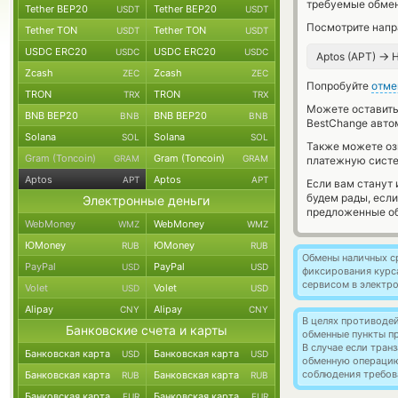
требуемые обмен
Tether BEP20
Tether BEP20
USDT
USDT
Посмотрите напр
Tether TON
Tether TON
USDT
USDT
USDC ERC20
USDC ERC20
USDC
USDC
→
Aptos (APT)
Н
Zcash
Zcash
ZEC
ZEC
Попробуйте
отме
TRON
TRON
TRX
TRX
Можете оставит
BNB BEP20
BNB BEP20
BNB
BNB
BestChange авто
Solana
Solana
SOL
SOL
Также можете о
Gram (Toncoin)
Gram (Toncoin)
GRAM
GRAM
платежную систе
Aptos
Aptos
APT
APT
Если вам станут
будем рады, есл
Электронные деньги
предложенные об
WebMoney
WebMoney
WMZ
WMZ
ЮMoney
ЮMoney
RUB
RUB
Обмены наличных с
PayPal
PayPal
USD
USD
фиксирования курс
сервисом в электр
Volet
Volet
USD
USD
Alipay
Alipay
CNY
CNY
В целях противоде
Банковские счета и карты
обменные пункты п
В случае если тра
Банковская карта
Банковская карта
USD
USD
обменную операци
соблюдения требов
Банковская карта
Банковская карта
RUB
RUB
Банковская карта
Банковская карта
EUR
EUR