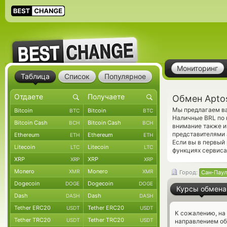
Мониторинг
Таблица
Список
Популярное
Обмен Aptos
Мы предлагаем ва
Bitcoin
Bitcoin
BTC
BTC
Наличные BRL по 
Bitcoin Cash
Bitcoin Cash
BCH
BCH
внимание также и
представителями 
Ethereum
Ethereum
ETH
ETH
Если вы в первый
Litecoin
Litecoin
LTC
LTC
функциях сервиса
XRP
XRP
XRP
XRP
Monero
Monero
XMR
XMR
Город:
Сан-Паул
Dogecoin
Dogecoin
DOGE
DOGE
Курсы обмена
Dash
Dash
DASH
DASH
Tether ERC20
Tether ERC20
USDT
USDT
К сожалению, на
Tether TRC20
Tether TRC20
USDT
USDT
направлением об