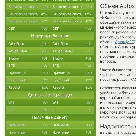
Обмен Aptos 
Банковская карта
Банковская карта
UAH
UAH
Каждый из пунктов 
Банковская карта
Банковская карта
BYN
BYN
→
Кэш в бразильско
Банковская карта
Банковская карта
KZT
KZT
обращайте также вн
мгновенного перехо
СБП
СБП
RUB
RUB
после перехода на 
Интернет-банкинг
рекомендуем сразу 
обмены
Aptos (APT)
Сбербанк
Сбербанк
RUB
RUB
обменять Aptos cryp
Альфа-Банк
Альфа-Банк
RUB
RUB
получилось, пожал
проблем с админист
Т-Банк
Т-Банк
RUB
RUB
вопроса.
ВТБ
ВТБ
RUB
RUB
Часто бывает так, 
Приват 24
Приват 24
UAH
UAH
через наш монитори
посетить раздел FA
Kaspi Bank
Kaspi Bank
KZT
KZT
Revolut
Revolut
EUR
EUR
Старайтесь каждый
удобства работы с 
Денежные переводы
курсы обменников,
использовать услу
WU
WU
USD
USD
валют и получить н
ЗК
ЗК
RUB
RUB
курс появится. Есл
Наличные деньги
найти лучший вариа
Наличные
Наличные
USD
USD
Надежность 
Наличные
Наличные
RUB
RUB
Каждый из обменны