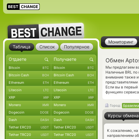
Мониторинг
Таблица
Список
Популярное
Обмен Aptos
Мы предлагаем ва
Bitcoin
Bitcoin
BTC
BTC
Наличные BRL по 
Bitcoin Cash
Bitcoin Cash
BCH
BCH
внимание также и
представителями 
Ethereum
Ethereum
ETH
ETH
Если вы в первый
Litecoin
Litecoin
LTC
LTC
функциях сервиса
XRP
XRP
XRP
XRP
Monero
Monero
XMR
XMR
Город:
Бразилиа
Dogecoin
Dogecoin
DOGE
DOGE
Курсы обмена
Dash
Dash
DASH
DASH
Tether ERC20
Tether ERC20
USDT
USDT
К сожалению, на
Tether TRC20
Tether TRC20
USDT
USDT
направлением об