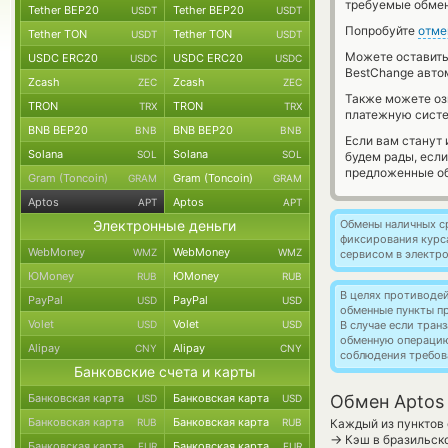
требуемые обмен
Tether BEP20
Tether BEP20
USDT
USDT
Попробуйте
отме
Tether TON
Tether TON
USDT
USDT
Можете оставит
USDC ERC20
USDC ERC20
USDC
USDC
BestChange авто
Zcash
Zcash
ZEC
ZEC
Также можете о
TRON
TRON
TRX
TRX
платежную систе
BNB BEP20
BNB BEP20
BNB
BNB
Если вам станут
Solana
Solana
SOL
SOL
будем рады, есл
предложенные об
Gram (Toncoin)
Gram (Toncoin)
GRAM
GRAM
Aptos
Aptos
APT
APT
Электронные деньги
Обмены наличных с
фиксирования курс
WebMoney
WebMoney
WMZ
WMZ
сервисом в электр
ЮMoney
ЮMoney
RUB
RUB
В целях противоде
PayPal
PayPal
USD
USD
обменные пункты п
Volet
Volet
USD
USD
В случае если тра
обменную операци
Alipay
Alipay
CNY
CNY
соблюдения требов
Банковские счета и карты
Банковская карта
Банковская карта
Обмен Aptos 
USD
USD
Банковская карта
Банковская карта
RUB
RUB
Каждый из пунктов 
→
Кэш в бразильско
Банковская карта
Банковская карта
EUR
EUR