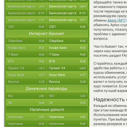
обращайте также вн
Банковская карта
Банковская карта
UAH
UAH
мгновенного перехо
после перехода на 
Банковская карта
Банковская карта
BYN
BYN
рекомендуем сразу 
Банковская карта
Банковская карта
KZT
KZT
обмены
Aptos (APT)
обменять Aptos cryp
СБП
СБП
RUB
RUB
получилось, пожал
Интернет-банкинг
проблем с админист
вопроса.
Сбербанк
Сбербанк
RUB
RUB
Часто бывает так, 
Альфа-Банк
Альфа-Банк
RUB
RUB
через наш монитори
Т-Банк
Т-Банк
RUB
RUB
посетить раздел FA
ВТБ
ВТБ
RUB
RUB
Старайтесь каждый
удобства работы с 
Приват 24
Приват 24
UAH
UAH
курсы обменников,
Kaspi Bank
Kaspi Bank
KZT
KZT
использовать услу
валют и получить н
Revolut
Revolut
EUR
EUR
курс появится. Есл
Денежные переводы
найти лучший вариа
WU
WU
USD
USD
Надежность 
ЗК
ЗК
RUB
RUB
Каждый из обменны
Наличные деньги
при этом команда 
Использование мон
Наличные
Наличные
USD
USD
пунктах. При выбор
Наличные
Наличные
размер резервов и 
RUB
RUB