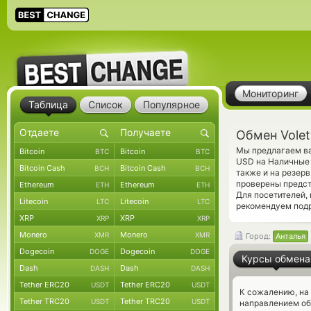
Мониторинг
Таблица
Список
Популярное
Обмен Volet
Мы предлагаем ва
Bitcoin
Bitcoin
BTC
BTC
USD на Наличные 
Bitcoin Cash
Bitcoin Cash
BCH
BCH
также и на резер
проверены предс
Ethereum
Ethereum
ETH
ETH
Для посетителей,
Litecoin
Litecoin
LTC
LTC
рекомендуем под
XRP
XRP
XRP
XRP
Monero
Monero
XMR
XMR
Город:
Анталья
Dogecoin
Dogecoin
DOGE
DOGE
Курсы обмена
Dash
Dash
DASH
DASH
Tether ERC20
Tether ERC20
USDT
USDT
К сожалению, на
Tether TRC20
Tether TRC20
USDT
USDT
направлением об