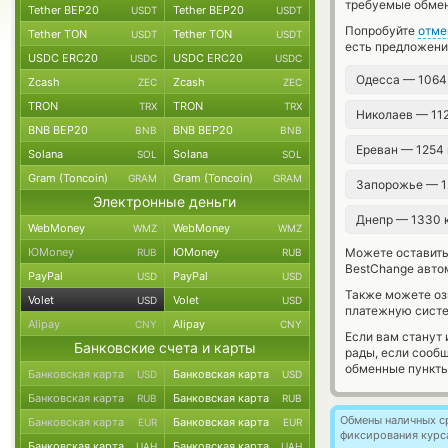
требуемые обмен
Tether BEP20
Tether BEP20
USDT
USDT
Попробуйте
отме
Tether TON
Tether TON
USDT
USDT
есть предложени
USDC ERC20
USDC ERC20
USDC
USDC
Одесса — 1064
Zcash
Zcash
ZEC
ZEC
TRON
TRON
TRX
TRX
Николаев — 11
BNB BEP20
BNB BEP20
BNB
BNB
Ереван — 1254
Solana
Solana
SOL
SOL
Gram (Toncoin)
Gram (Toncoin)
GRAM
GRAM
Запорожье — 1
Электронные деньги
Днепр — 1330
WebMoney
WebMoney
WMZ
WMZ
ЮMoney
ЮMoney
Можете оставит
RUB
RUB
BestChange авто
PayPal
PayPal
USD
USD
Также можете о
Volet
Volet
USD
USD
платежную систе
Alipay
Alipay
CNY
CNY
Если вам станут
Банковские счета и карты
рады, если сооб
обменные пункты
Банковская карта
Банковская карта
USD
USD
Банковская карта
Банковская карта
RUB
RUB
Обмены наличных с
Банковская карта
Банковская карта
EUR
EUR
фиксирования курс
Банковская карта
Банковская карта
UAH
UAH