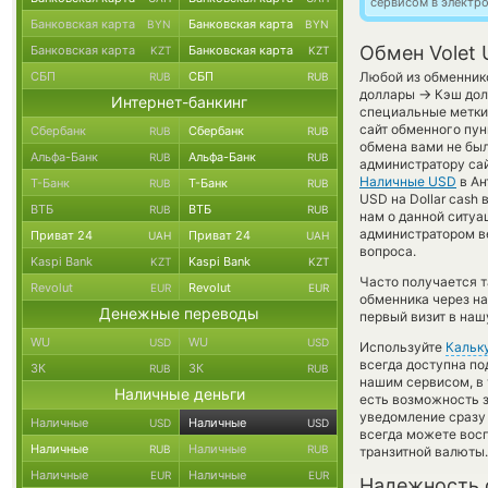
сервисом в электр
Банковская карта
Банковская карта
BYN
BYN
Обмен Volet 
Банковская карта
Банковская карта
KZT
KZT
СБП
СБП
Любой из обменнико
RUB
RUB
→
доллары
Кэш дол
Интернет-банкинг
специальные метки,
сайт обменного пун
Сбербанк
Сбербанк
RUB
RUB
обмена вами не бы
Альфа-Банк
Альфа-Банк
RUB
RUB
администратору сай
Наличные USD
в Ан
Т-Банк
Т-Банк
RUB
RUB
USD на Dollar cash
ВТБ
ВТБ
RUB
RUB
нам о данной ситу
администратором ве
Приват 24
Приват 24
UAH
UAH
вопроса.
Kaspi Bank
Kaspi Bank
KZT
KZT
Часто получается та
Revolut
Revolut
EUR
EUR
обменника через на
Денежные переводы
первый визит в наш
WU
WU
USD
USD
Используйте
Кальк
всегда доступна п
ЗК
ЗК
RUB
RUB
нашим сервисом, в
Наличные деньги
есть возможность з
уведомление сразу 
Наличные
Наличные
USD
USD
всегда можете вос
Наличные
Наличные
RUB
RUB
транзитной валюты.
Наличные
Наличные
EUR
EUR
Надежность 