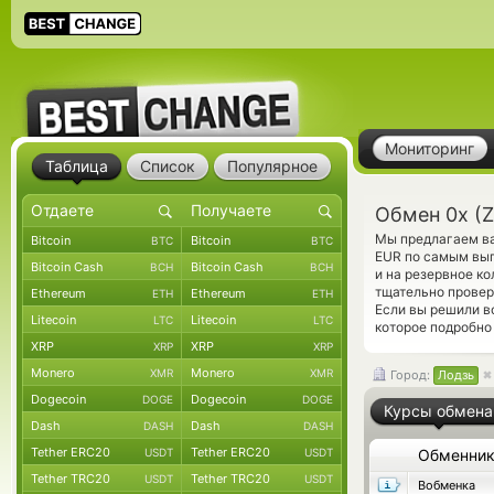
Мониторинг
Таблица
Список
Популярное
Обмен 0x (Z
Мы предлагаем ва
Bitcoin
Bitcoin
BTC
BTC
EUR по самым выг
Bitcoin Cash
Bitcoin Cash
BCH
BCH
и на резервное к
тщательно прове
Ethereum
Ethereum
ETH
ETH
Если вы решили в
Litecoin
Litecoin
LTC
LTC
которое подробно
XRP
XRP
XRP
XRP
Monero
Monero
XMR
XMR
Город:
Лодзь
Dogecoin
Dogecoin
DOGE
DOGE
Курсы обмена
Dash
Dash
DASH
DASH
Tether ERC20
Tether ERC20
USDT
USDT
Обменни
Tether TRC20
Tether TRC20
USDT
USDT
Вобменка