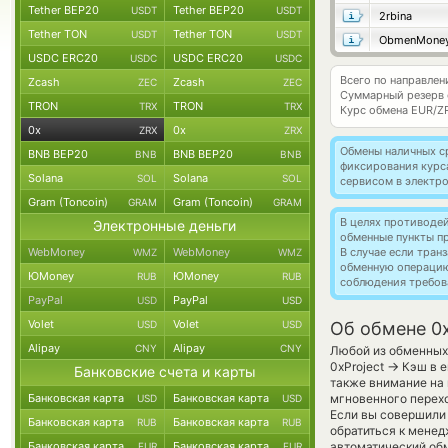
Tether BEP20
Tether BEP20
USDT
USDT
2rbina
Tether TON
Tether TON
USDT
USDT
ObmenMone
USDC ERC20
USDC ERC20
USDC
USDC
Всего по направлен
Zcash
Zcash
ZEC
ZEC
Суммарный резерв
TRON
TRON
TRX
TRX
Курс обмена
EUR/Z
0x
0x
ZRX
ZRX
Обмены наличных с
BNB BEP20
BNB BEP20
BNB
BNB
фиксирования курс
Solana
Solana
SOL
SOL
сервисом в электр
Gram (Toncoin)
Gram (Toncoin)
GRAM
GRAM
В целях противоде
Электронные деньги
обменные пункты п
WebMoney
WebMoney
В случае если тра
WMZ
WMZ
обменную операци
ЮMoney
ЮMoney
RUB
RUB
соблюдения требов
PayPal
PayPal
USD
USD
Volet
Volet
USD
USD
Об обмене 0x
Alipay
Alipay
CNY
CNY
Любой из обменных 
→
0xProject
Кэш в е
Банковские счета и карты
также внимание на 
Банковская карта
Банковская карта
мгновенного перехо
USD
USD
Если вы совершили 
Банковская карта
Банковская карта
RUB
RUB
обратиться к менед
Банковская карта
Банковская карта
автоматический о
EUR
EUR