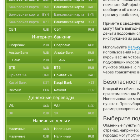
поменять 0xProject
Банковская карта
Банковская карта
UAH
UAH
сообщите об этом 
Банковская карта
Банковская карта
причину проблемы, 
BYN
BYN
Банковская карта
Банковская карта
KZT
KZT
Примите к сведению
могут быть выгодне
СБП
СБП
RUB
RUB
деньги подобным сп
Интернет-банкинг
инструкцией из раз
Сбербанк
Сбербанк
RUB
RUB
Используйте
Кальк
использования наше
Альфа-Банк
Альфа-Банк
RUB
RUB
курсы вас не устр
Т-Банк
Т-Банк
RUB
RUB
подходящих курсов 
пунктов обмена, с
ВТБ
ВТБ
RUB
RUB
через транзитную в
Приват 24
Приват 24
UAH
UAH
Безопасност
Kaspi Bank
Kaspi Bank
KZT
KZT
Каждый из обменны
Revolut
Revolut
EUR
EUR
при этом команда 
Денежные переводы
Использование мон
пунктах. При выбор
WU
WU
USD
USD
размер резервов и 
ЗК
ЗК
RUB
RUB
Выберите по
Наличные деньги
Обменные пункты по
Наличные
Наличные
USD
USD
странах, например:
городах могут отли
Наличные
Наличные
RUB
RUB