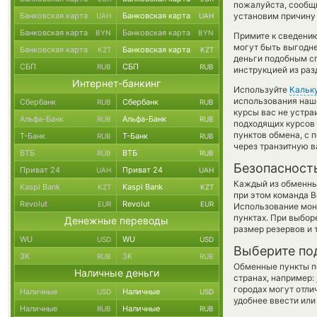
пожалуйста, сообщ
Банковская карта
Банковская карта
установим причину 
UAH
UAH
Банковская карта
Банковская карта
BYN
BYN
Примите к сведению
могут быть выгодне
Банковская карта
Банковская карта
KZT
KZT
деньги подобным сп
СБП
СБП
RUB
RUB
инструкцией из раз
Интернет-банкинг
Используйте
Кальк
использования наше
Сбербанк
Сбербанк
RUB
RUB
курсы вас не устр
Альфа-Банк
Альфа-Банк
RUB
RUB
подходящих курсов 
пунктов обмена, с
Т-Банк
Т-Банк
RUB
RUB
через транзитную в
ВТБ
ВТБ
RUB
RUB
Безопасност
Приват 24
Приват 24
UAH
UAH
Каждый из обменны
Kaspi Bank
Kaspi Bank
KZT
KZT
при этом команда 
Revolut
Revolut
EUR
EUR
Использование мон
пунктах. При выбор
Денежные переводы
размер резервов и 
WU
WU
USD
USD
Выберите по
ЗК
ЗК
RUB
RUB
Обменные пункты по
Наличные деньги
странах, например:
городах могут отли
Наличные
Наличные
USD
USD
удобнее ввести или
Наличные
Наличные
RUB
RUB