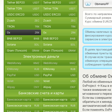
Tether BEP20
Tether BEP20
USDT
USDT
ObmenoFF
Tether TON
Tether TON
USDT
USDT
Всего по направлен
USDC ERC20
USDC ERC20
USDC
USDC
Суммарный резерв
Zcash
Zcash
ZEC
ZEC
Курс обмена
EUR/Z
TRON
TRON
TRX
TRX
Обмены наличных с
0x
0x
ZRX
ZRX
фиксирования курс
BNB BEP20
BNB BEP20
BNB
BNB
сервисом в электр
Solana
Solana
SOL
SOL
В целях противоде
Gram (Toncoin)
Gram (Toncoin)
GRAM
GRAM
обменные пункты п
Электронные деньги
В случае если тра
обменную операци
WebMoney
WebMoney
WMZ
WMZ
соблюдения требов
ЮMoney
ЮMoney
RUB
RUB
PayPal
PayPal
USD
USD
Об обмене 0x
Volet
Volet
USD
USD
Любой из обменных 
→
0xProject
Кэш в е
Alipay
Alipay
CNY
CNY
также внимание на 
Банковские счета и карты
мгновенного перехо
Если вы совершили 
Банковская карта
Банковская карта
USD
USD
обратиться к менед
Банковская карта
Банковская карта
автоматический о
RUB
RUB
Если поменять 0xPro
Банковская карта
Банковская карта
EUR
EUR