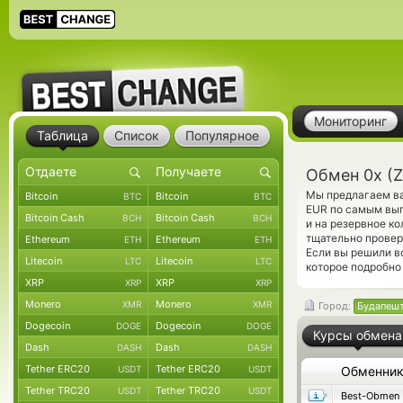
Мониторинг
Таблица
Список
Популярное
Обмен 0x (
Мы предлагаем ва
Bitcoin
Bitcoin
BTC
BTC
EUR по самым выг
Bitcoin Cash
Bitcoin Cash
BCH
BCH
и на резервное к
тщательно прове
Ethereum
Ethereum
ETH
ETH
Если вы решили в
Litecoin
Litecoin
LTC
LTC
которое подробно
XRP
XRP
XRP
XRP
Monero
Monero
XMR
XMR
Город:
Будапеш
Dogecoin
Dogecoin
DOGE
DOGE
Курсы обмена
Dash
Dash
DASH
DASH
Tether ERC20
Tether ERC20
USDT
USDT
Обменни
Tether TRC20
Tether TRC20
USDT
USDT
Best-Obmen